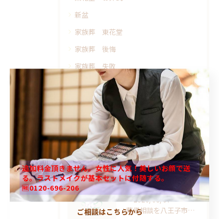
新盆
家族葬 東花堂
家族葬 後悔
家族葬 失敗
墓じまい
八王子 葬儀 後悔
事前相談
最近の投稿
Recent Posts
追加料金頂きません。女性に人気！美しいお顔で送
る。ラストメイクが基本セットに付随する。
🆓0120-696-206
2026/08/07
葬儀相談を八王子市東浅川町で始める前に知っておくべき豆知識と費用負担のポイント
ご相談はこちらから