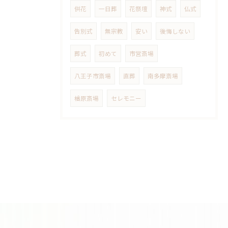
供花
一日葬
花祭壇
神式
仏式
告別式
無宗教
安い
後悔しない
葬式
初めて
市営斎場
八王子市斎場
直葬
南多摩斎場
楢原斎場
セレモニー