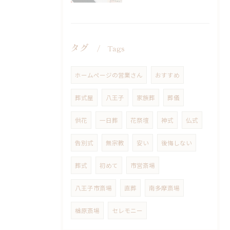
タグ
Tags
ホームページの営業さん
おすすめ
葬式屋
八王子
家族葬
葬儀
供花
一日葬
花祭壇
神式
仏式
告別式
無宗教
安い
後悔しない
葬式
初めて
市営斎場
八王子市斎場
直葬
南多摩斎場
楢原斎場
セレモニー