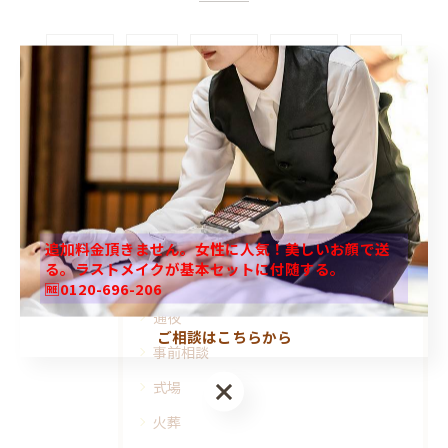
#八王子
#葬儀
#一日葬
#花祭壇
#仏式
#後悔しない
#家族葬
#市営斎場
カテゴリー
Categories
全てのカテゴリー
追加料金頂きません。女性に人気！美しいお顔で送
る。ラストメイクが基本セットに付随する。
直葬
🆓0120-696-206
通夜
ご相談はこちらから
事前相談
式場
火葬