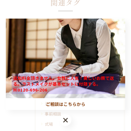
関連タグ
#ホームページの営業さん
#初めて
#葬式
#セレモニー
カテゴリー
Categories
追加料金頂きません。女性に人気！美しいお顔で送
全てのカテゴリー
る。ラストメイクが基本セットに付随する。
🆓0120-696-206
直葬
通夜
ご相談はこちらから
事前相談
式場