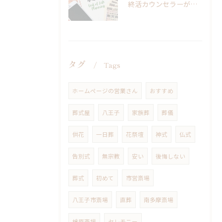
終活カウンセラーがいます。八王子市斎場 南多摩斎場｜公営式場 市営斎場｜【東花堂】八王子の葬儀・家族葬・直葬
タグ
Tags
ホームページの営業さん
おすすめ
葬式屋
八王子
家族葬
葬儀
供花
一日葬
花祭壇
神式
仏式
告別式
無宗教
安い
後悔しない
葬式
初めて
市営斎場
八王子市斎場
直葬
南多摩斎場
楢原斎場
セレモニー