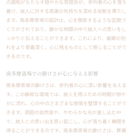
テージ
の調和がもたらす穏やかな雰囲気が、参列者の心を落ち
着け、故人に対する感謝の気持ちを深める役割を果たし
故人を静かに偲ぶための南多摩斎場の魅力
ます。南多摩斎場の設計は、心を開放するような空間づ
八王子市の自然に囲まれた斎場での思い出
くりがされており、静かな時間の中で故人への思いをし
南多摩斎場で故人への感謝を静かに表現す
っかりと伝えることができます。これにより、最期の別
る方法
れをより意義深く、心に残るものとして感じることがで
南多摩斎場が提供する特別な別れの時間
きるのです。
南多摩斎場での特別な別れの時間の重要性
故人への感謝を深く刻む南多摩斎場の役割
南多摩斎場での静けさが心に与える影響
南多摩斎場がもたらす静かな別れの空間
南多摩斎場の静けさは、参列者の心に深い影響を与えま
特別な時間を提供する南多摩斎場の魅力
す。この静寂な環境では、故人を偲ぶための時間が穏や
南多摩斎場での別れの時間が家族に与える
かに流れ、心の中のさまざまな感情を整理することがで
影響
きます。周囲の自然音や、やわらかな光が差し込む中
で、故人との思い出を思い起こし、心が落ち着く瞬間を
故人との最後の時間を特別なものにする南
得ることができるのです。南多摩斎場の静けさは、葬儀
多摩斎場