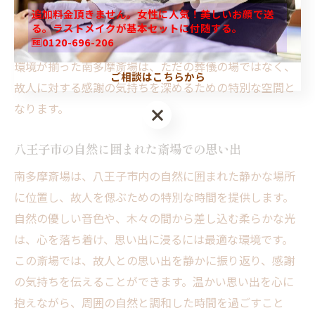
動を与えてくれます。また、南多摩斎場では、心のこも
追加料金頂きません。女性に人気！美しいお顔で送
ったサービスが提供され、参列者が安心して故人との大
る。ラストメイクが基本セットに付随する。
🆓0120-696-206
切な時間を過ごせるよう配慮されています。このような
環境が揃った南多摩斎場は、ただの葬儀の場ではなく、
ご相談はこちらから
故人に対する感謝の気持ちを深めるための特別な空間と
なります。
八王子市の自然に囲まれた斎場での思い出
南多摩斎場は、八王子市内の自然に囲まれた静かな場所
に位置し、故人を偲ぶための特別な時間を提供します。
自然の優しい音色や、木々の間から差し込む柔らかな光
は、心を落ち着け、思い出に浸るには最適な環境です。
この斎場では、故人との思い出を静かに振り返り、感謝
の気持ちを伝えることができます。温かい思い出を心に
抱えながら、周囲の自然と調和した時間を過ごすこと