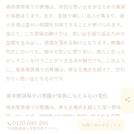
南多摩斎場での葬儀は、特別な思い出を作るための要素
が多数あります。まず、家族や親しい友人が集まり、故
人を偲ぶ温かい時間を共有できることが挙げられます。
加えて、この斎場の静けさは、思い出を振り返るための
空間を生み出し、感情を深める助けとなります。葬儀の
形式においても、個々の思いに寄り添い、故人に合った
セレモニーを行うことができる点が魅力です。このよう
に、南多摩斎場での葬儀は、単なる儀式を超えて、忘れ
がたい思い出となるのです。
南多摩斎場での葬儀が家族に与える心の変化
南多摩斎場での葬儀は、単なる儀式を超えた深い意味を
持っています。自然豊かな環境と静寂に包まれた空間
0120-696-206
は、家族が故人を偲び、共に思い出を語り合う特別な時
お問い合わせはこちら
24時間直通お客様専用ダイヤル