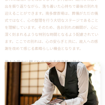
出を振り返りながら、落ち着いた心持ちで最後の別れを
迎えることができます。南多摩斎場は、葬儀がただの儀
式ではなく、心の整理を行う大切なステージであること
を理解しています。そのため、各お別れの瞬間が、心に
深く刻まれるような特別な時間となるよう配慮されてい
ます。ここでの別れは、心の安らぎと共に、故人への感
謝を改めて感じる素晴らしい機会となります。
故人を静かに偲ぶための南多摩斎場の魅力
南多摩斎場の最大の魅力は、その静謐さと自然に恵まれ
た立地です。この場所では、参列者が心の内を整理し、
故人を静かに偲ぶことができます。八王子市の美しい風
景が、故人との思い出を何倍にも引き立ててくれるでし
ょう。特に四季折々の美しさは、訪れるたびに新鮮な感