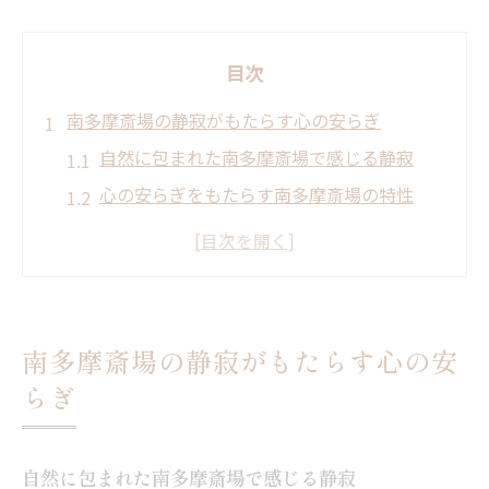
目次
南多摩斎場の静寂がもたらす心の安らぎ
自然に包まれた南多摩斎場で感じる静寂
心の安らぎをもたらす南多摩斎場の特性
南多摩斎場での静けさが心に与える影響
静寂がもたらす故人への深い感謝の表現
南多摩斎場の静かなる環境が参列者に与え
る慰め
南多摩斎場の静寂がもたらす心の安
都会の喧騒を離れ南多摩斎場で得る心の平
らぎ
穏
自然豊かな南多摩斎場で刻む最後の思い出
自然に包まれた南多摩斎場で感じる静寂
緑豊かな南多摩斎場で故人と過ごす最後の