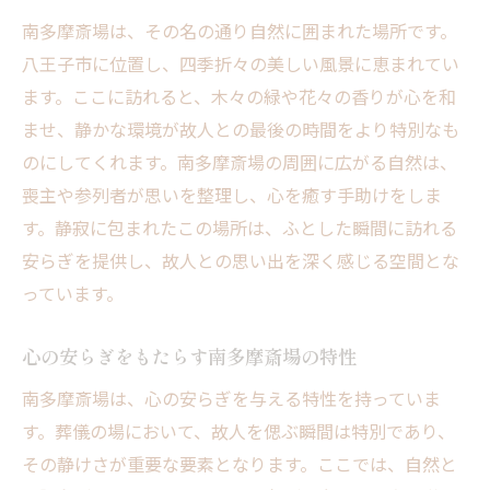
時間
南多摩斎場は、その名の通り自然に囲まれた場所です。
八王子市に位置し、四季折々の美しい風景に恵まれてい
自然の中で心に刻む大切な思い出
ます。ここに訪れると、木々の緑や花々の香りが心を和
南多摩斎場での最後の別れを特別なものに
ませ、静かな環境が故人との最後の時間をより特別なも
する要素
のにしてくれます。南多摩斎場の周囲に広がる自然は、
自然に囲まれた環境がもたらす故人との思
喪主や参列者が思いを整理し、心を癒す手助けをしま
い出
す。静寂に包まれたこの場所は、ふとした瞬間に訪れる
南多摩斎場での思い出作りが家族に与える
安らぎを提供し、故人との思い出を深く感じる空間とな
影響
っています。
心に刻まれる南多摩斎場での最後の瞬間
八王子市の南多摩斎場で静かに故人を偲ぶ
心の安らぎをもたらす南多摩斎場の特性
八王子市の静寂の地で故人を偲ぶ意義
南多摩斎場は、心の安らぎを与える特性を持っていま
南多摩斎場で静かに故人を思い出す時間
す。葬儀の場において、故人を偲ぶ瞬間は特別であり、
八王子市南多摩斎場での穏やかな別れのス
その静けさが重要な要素となります。ここでは、自然と