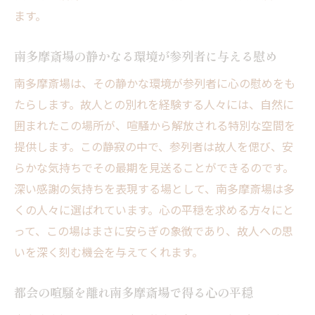
故人への感謝を心に刻む南多摩斎場の魅力
ます。
南多摩斎場での葬儀が特別な思い出となる
理由
南多摩斎場の静かなる環境が参列者に与える慰め
南多摩斎場での葬儀が家族に与える心の変
南多摩斎場は、その静かな環境が参列者に心の慰めをも
化
たらします。故人との別れを経験する人々には、自然に
心に残る南多摩斎場の葬儀の意義
囲まれたこの場所が、喧騒から解放される特別な空間を
故人への感謝を静かに伝える南多摩斎場の魅力
提供します。この静寂の中で、参列者は故人を偲び、安
故人への感謝を深く伝える南多摩斎場の環
らかな気持ちでその最期を見送ることができるのです。
境
深い感謝の気持ちを表現する場として、南多摩斎場は多
心静かに故人への感謝を表現する南多摩斎
くの人々に選ばれています。心の平穏を求める方々にと
場
って、この場はまさに安らぎの象徴であり、故人への思
いを深く刻む機会を与えてくれます。
南多摩斎場で静かに故人への感謝を伝える
方法
都会の喧騒を離れ南多摩斎場で得る心の平穏
感謝の気持ちを南多摩斎場で静かに表現す