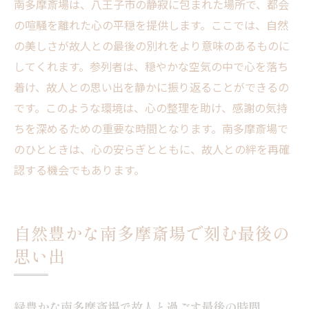
る意義
南多摩斎場は、八王子市の静寂に包まれた場所で、都会
の喧騒を離れた心の平穏を提供します。ここでは、自然
南多摩斎場の静かな環境がもたらす感謝の
の美しさが故人との最後の別れをより意味のあるものに
時間
してくれます。参列者は、穏やかな空気の中で心を落ち
故人への感謝を深める南多摩斎場の魅力
着け、故人との思い出を静かに振り返ることができるの
南多摩斎場で穏やかに過ごす最後のステージ
です。このような環境は、心の整理を助け、感謝の気持
南多摩斎場で穏やかに過ごす最後の時間
ちを深めるための重要な時間となります。南多摩斎場で
心穏やかに故人への別れを告げる南多摩斎
のひとときは、心の安らぎとともに、故人との絆を再確
場
認する機会でもあります。
南多摩斎場での最後のステージがもたらす
安らぎ
自然豊かな南多摩斎場で刻む最後の
南多摩斎場で穏やかに過ごす最後のステー
ジの意義
思い出
故人と穏やかに過ごす南多摩斎場での最後
の瞬間
緑豊かな南多摩斎場で故人と過ごす最後の時間