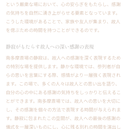
という厳粛な場において、心の安らぎをもたらし、感謝
都会の喧騒を離れ南多摩斎場で感じる静けさ
の気持ちを自然に湧き上がらせる要素となっています。
都会の喧騒を忘れられる南多摩斎場の魅力
こうした環境があることで、家族や友人が集まり、故人
静かな環境がもたらす南多摩斎場の心地よ
を偲ぶための時間を持つことができるのです。
さ
南多摩斎場で都会を離れて感じる静寂の価
静寂がもたらす故人への深い感謝の表現
値
南多摩斎場の静寂は、故人への感謝を深く表現するため
南多摩斎場での静けさが心に与える安心感
の特別な場を提供します。静かな環境では、参列者が自
都会の喧騒から逃れた南多摩斎場での時間
らの思いを言葉にする際、感情がより一層強く表現され
心安らぐ南多摩斎場の静けさがもたらす影
ます。この場で、多くの人々は故人との思い出を語り、
響
自分の心の中にある感謝の気持ちをしっかりと伝えるこ
南多摩斎場での葬儀が心に残る理由
とができます。南多摩斎場では、故人への思いを大切に
し、その感謝を個々の方法で表現する時間が与えられま
心に残る南多摩斎場での葬儀の特徴
す。静寂に包まれたこの空間が、故人への最後の感謝の
南多摩斎場での葬儀がもたらす感動
儀式を一層深いものにし、心に残る別れの時間を演出し