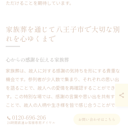
ただけることを期待しています。
家族葬を通じて八王子市で大切な別
れを心ゆくまで
心からの感謝を伝える家族葬
家族葬は、故人に対する感謝の気持ちを形にする貴重な
機会です。参列者が少人数で集まり、それぞれの思い出
を語ることで、故人への愛情を再確認することができま
す。この特別な場では、感謝の言葉や思い出を共有する
ことで、故人の人柄や生き様を皆で感じ合うことがで
き、より深いつながりが生まれます。八王子市の家族葬
0120-696-206
お問い合わせはこちら
では、地域に根ざした葬儀社がこの瞬間を支え、個々の
24時間直通お客様専用ダイヤル