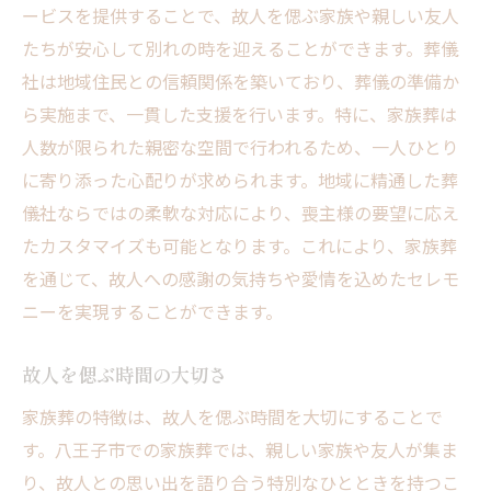
心からの別れをサポートする方法
ービスを提供することで、故人を偲ぶ家族や親しい友人
温かなセレモニーの重要性
たちが安心して別れの時を迎えることができます。葬儀
社は地域住民との信頼関係を築いており、葬儀の準備か
家族葬を通じて八王子市で大切な別れを心ゆく
ら実施まで、一貫した支援を行います。特に、家族葬は
まで
人数が限られた親密な空間で行われるため、一人ひとり
心からの感謝を伝える家族葬
に寄り添った心配りが求められます。地域に精通した葬
八王子市での故人との最後の時間
儀社ならではの柔軟な対応により、喪主様の要望に応え
家族葬がもたらす心の安らぎ
たカスタマイズも可能となります。これにより、家族葬
大切な別れを支える地域の力
を通じて、故人への感謝の気持ちや愛情を込めたセレモ
心を込めたお別れのために
ニーを実現することができます。
八王子市の家族葬の意義
故人を偲ぶ時間の大切さ
地域に密着した家族葬八王子市での心の温もり
地域特有の家族葬のスタイル
家族葬の特徴は、故人を偲ぶ時間を大切にすることで
す。八王子市での家族葬では、親しい家族や友人が集ま
心の温もりを感じる場づくり
り、故人との思い出を語り合う特別なひとときを持つこ
八王子市の自然がもたらす癒し