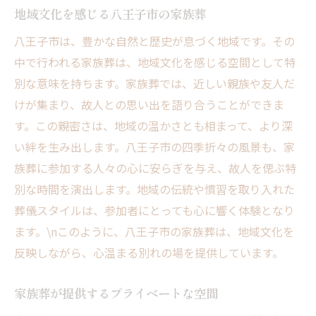
地域文化を感じる八王子市の家族葬
静寂に包まれた葬儀の意義
八王子市は、豊かな自然と歴史が息づく地域です。その
八王子市の自然がもたらす安らぎ
中で行われる家族葬は、地域文化を感じる空間として特
故人との思い出を大切にする場
別な意味を持ちます。家族葬では、近しい親族や友人だ
地域の特性を活かした家族葬
けが集まり、故人との思い出を語り合うことができま
心のこもったお別れの準備
す。この親密さは、地域の温かさとも相まって、より深
静かな環境がもたらす癒しの時間
い絆を生み出します。八王子市の四季折々の風景も、家
家族葬で感じる絆八王子市での特別な時間
族葬に参加する人々の心に安らぎを与え、故人を偲ぶ特
家族と過ごす思い出の時間
別な時間を演出します。地域の伝統や慣習を取り入れた
参列者が感じる心のつながり
葬儀スタイルは、参加者にとっても心に響く体験となり
ます。\nこのように、八王子市の家族葬は、地域文化を
八王子市ならではの家族葬
反映しながら、心温まる別れの場を提供しています。
故人を偲ぶ瞬間の共有
特別な時間がもたらす安らぎ
家族葬が提供するプライベートな空間
絆を深めるための家族葬