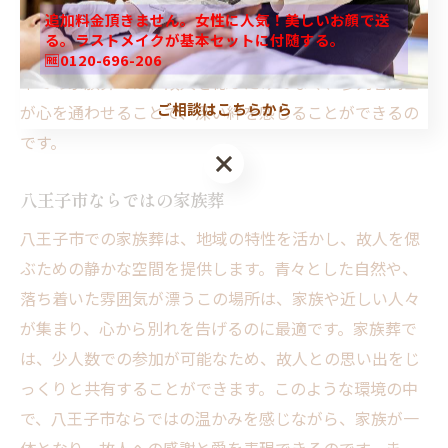
追加料金頂きません。女性に人気！美しいお顔で送
境の中で、故人との思い出を振り返る時間は、参加者に
る。ラストメイクが基本セットに付随する。
とって安らぎをもたらす特別な瞬間となります。八王子
🆓0120-696-206
市での家族葬では、故人を偲ぶだけでなく、参列者同士
ご相談はこちらから
が心を通わせることで、深い絆を感じることができるの
です。
八王子市ならではの家族葬
八王子市での家族葬は、地域の特性を活かし、故人を偲
ぶための静かな空間を提供します。青々とした自然や、
落ち着いた雰囲気が漂うこの場所は、家族や近しい人々
が集まり、心から別れを告げるのに最適です。家族葬で
は、少人数での参加が可能なため、故人との思い出をじ
っくりと共有することができます。このような環境の中
で、八王子市ならではの温かみを感じながら、家族が一