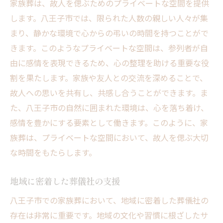
家族葬は、故人を偲ぶためのプライベートな空間を提供
故人との思い出を語り合う八王子市の家族葬
します。八王子市では、限られた人数の親しい人々が集
思い出を共有するための空間
まり、静かな環境で心からの弔いの時間を持つことがで
八王子市の家族葬がつなぐ心
きます。このようなプライベートな空間は、参列者が自
故人の人生を振り返る時間
由に感情を表現できるため、心の整理を助ける重要な役
家族葬での思い出の作り方
割を果たします。家族や友人との交流を深めることで、
故人への思いを共有し、共感し合うことができます。ま
地域に根付く思い出の語り場
た、八王子市の自然に囲まれた環境は、心を落ち着け、
故人を偲ぶ温かな会話の場
感情を豊かにする要素として働きます。このように、家
八王子市で支える家族葬故人を偲ぶ温かなセレ
族葬は、プライベートな空間において、故人を偲ぶ大切
モニー
な時間をもたらします。
地域に寄り添う葬儀社の役割
故人を想う温かな雰囲気作り
地域に密着した葬儀社の支援
家族葬が提供する心の安らぎ
八王子市での家族葬において、地域に密着した葬儀社の
八王子市の文化が活きるセレモニー
存在は非常に重要です。地域の文化や習慣に根ざしたサ