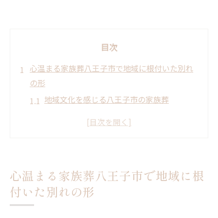
目次
心温まる家族葬八王子市で地域に根付いた別れ
の形
地域文化を感じる八王子市の家族葬
家族葬が提供するプライベートな空間
地域に密着した葬儀社の支援
故人を偲ぶ時間の大切さ
八王子市の自然が引き立てるセレモニー
心温まる家族葬八王子市で地域に根
家族葬がもたらす心の癒し
付いた別れの形
八王子市の家族葬静かな環境で心からの弔いを
実現