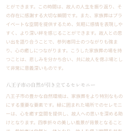
とができます。この時間は、故人の人生を振り返り、そ
家族葬における地域の役割
の存在に感謝する大切な瞬間です。また、家族葬はプラ
故人との心のつながりを強める
イベートな空間を提供するため、気軽に感情を表現しや
コミュニティとの協力で生まれる温もり
すく、より深い絆を感じることができます。故人との思
八王子市の家族葬故人との絆を深める特別な場
い出を語り合うことで、参列者同士のつながりも強ま
故人を偲ぶための特別な空間
り、心の癒しにつながります。こうした家族葬の場を持
つことは、悲しみを分かち合い、共に故人を偲ぶ場とし
絆が深まる八王子市の家族葬
て非常に意義深いものです。
心に響くお別れの時間
地域と共に感じる心のつながり
八王子市の自然が引き立てるセレモニー
故人との絆を再確認する場
八王子市の豊かな自然環境は、家族葬をより特別なもの
八王子市で心の絆を深める
にする重要な要素です。緑に囲まれた場所でのセレモニ
ーは、心を癒す空間を提供し、故人への思いを深める助
けとなります。四季折々の美しい風景が背景となること