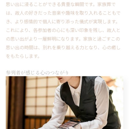
思い出に浸ることができる貴重な瞬間です。家族葬で
は、故人の好きだった音楽や趣味を取り入れることもで
き、より感情的で個人に寄り添った儀式が実現します。
これにより、各参加者の心にも深い印象を残し、故人と
の思い出がより一層鮮明になります。家族と過ごすこの
思い出の時間は、別れを乗り越える力となり、心の癒し
をもたらします。
参列者が感じる心のつながり
家族葬では、参列者が故人を偲びながら、互いに思い出
を語り合うことで、心のつながりを深めることができま
す。故人にまつわる思い出話を通じて、参加者同士の絆
が強まり、共感や理解が生まれます。また、家族葬は参
加者が少人数で行うため、一人一人の思いが尊重されや
すく、より親密感が高まるのも特徴です。このような環