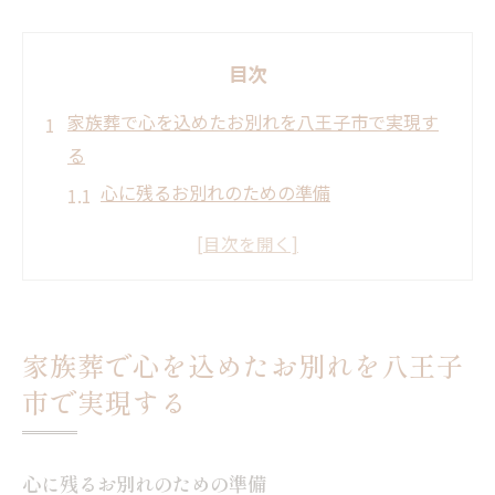
目次
家族葬で心を込めたお別れを八王子市で実現す
る
心に残るお別れのための準備
八王子市で選ばれる家族葬の特徴
故人との最期の時間を大切にする方法
思い出深い葬儀を演出するポイント
心温まるセレモニーの演出方法
家族葬で心を込めたお別れを八王子
家族葬を通じて築く新たな絆
市で実現する
八王子市の自然が囲む家族葬で心温まるひとと
きを
心に残るお別れのための準備
自然がもたらす癒しの効果