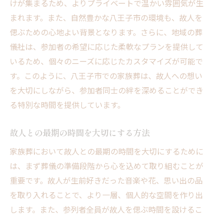
けが集まるため、よりプライベートで温かい雰囲気が生
個人的な思い出を紡ぐ八王子市の家族葬の特徴
まれます。また、自然豊かな八王子市の環境も、故人を
個々の思いを大切にする手法
偲ぶための心地よい背景となります。さらに、地域の葬
故人の人生を振り返る家族葬
儀社は、参加者の希望に応じた柔軟なプランを提供して
親密な時間を共有するための工夫
いるため、個々のニーズに応じたカスタマイズが可能で
思い出に残る演出のアイディア
す。このように、八王子市での家族葬は、故人への想い
を大切にしながら、参加者同士の絆を深めることができ
家族葬ならではの個別対応
る特別な時間を提供しています。
思い出深い時間を創出する方法
八王子市の家族葬で感じる深い感謝と思い出
故人との最期の時間を大切にする方法
感謝を伝える家族葬の進行
家族葬において故人との最期の時間を大切にするために
故人への感謝を形にする方法
は、まず葬儀の準備段階から心を込めて取り組むことが
家族葬で共有する思い出の語り方
重要です。故人が生前好きだった音楽や花、思い出の品
深い感謝を表現する式次第
を取り入れることで、より一層、個人的な空間を作り出
心に刻まれる思い出の作り方
します。また、参列者全員が故人を偲ぶ時間を設けるこ