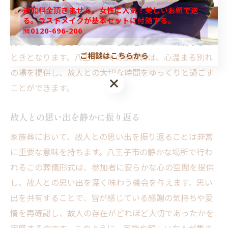
追加料金頂きません。女性に人気！美しいお顔で送
多く、互いの思い出を静かに語り合う時間を持つことが
る。ラストメイクが基本セットに付随する。
できます。静寂がもたらす安心感が、故人への感謝の気
🆓0120-696-206
持ちや思い出をさらに深め、参加者にとって特別なひと
ご相談はこちらから
ときとなります。八王子市での家族葬は、心温まる別れ
の場を提供し、故人との大切な時間をゆっくりと過ごす
ことができます。
故人との思い出を静かに振り返る
家族葬において、故人との思い出を振り返ることは非常
に重要な意味を持ちます。八王子市の静かな場所で行わ
れるこの葬儀形式は、参加者に安らかな心の空間を提供
し、故人との思い出を深く味わう機会を与えます。思い
出を共有することで、皆が感じている感謝の気持ちや愛
情を再確認し、故人の存在がどれほど大切であったかを