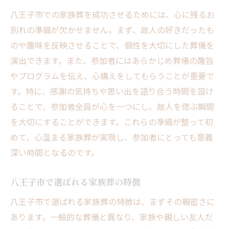
八王子市での家族葬を成功させるためには、心に残るお
八王子市の自然環境を活かした葬儀プラン
別れの準備が欠かせません。まず、故人の好きだったも
穏やかな雰囲気で故人を偲ぶ
のや趣味を反映させることで、個性を大切にした葬儀を
自然と共に過ごす最後のひととき
演出できます。また、参加者にはあらかじめ葬儀の趣旨
心静まる環境での家族葬の利点
やプログラムを伝え、心構えをしてもらうことが重要で
自然が紡ぐ心温まるお別れ
す。特に、感謝の気持ちや思い出を語り合う時間を設け
静かな環境で故人を偲ぶ八王子市の家族葬の魅
ることで、参加者全員が心を一つにし、故人を偲ぶ瞬間
力
を大切にすることができます。これらの準備が整って初
静寂がもたらす心の安らぎ
めて、心温まる家族葬が実現し、参加者にとっても意義
八王子市の静かな場所での葬儀の利点
深い時間となるのです。
故人との思い出を静かに振り返る
八王子市で選ばれる家族葬の特徴
静かな環境での感謝の伝え方
八王子市で選ばれる家族葬の特徴は、まずその親密さに
心落ち着く家族葬の進行方法
あります。一般的な葬儀と異なり、家族や親しい友人だ
静けさが導く深い感動