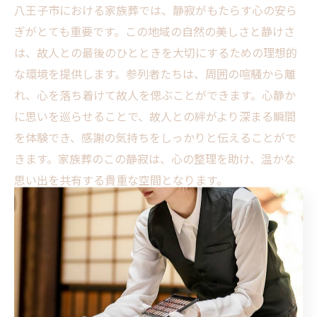
八王子市における家族葬では、静寂がもたらす心の安ら
ぎがとても重要です。この地域の自然の美しさと静けさ
は、故人との最後のひとときを大切にするための理想的
な環境を提供します。参列者たちは、周囲の喧騒から離
れ、心を落ち着けて故人を偲ぶことができます。心静か
に思いを巡らせることで、故人との絆がより深まる瞬間
を体験でき、感謝の気持ちをしっかりと伝えることがで
きます。家族葬のこの静寂は、心の整理を助け、温かな
思い出を共有する貴重な空間となります。
八王子市の静かな場所での葬儀の利点
八王子市の静かな場所での家族葬は、故人を偲ぶには最
適な選択肢です。自然に囲まれた環境は、心の落ち着き
をもたらし、参加者が心を一つにすることを助けます。
このような環境で行われる葬儀では、少人数での参加が