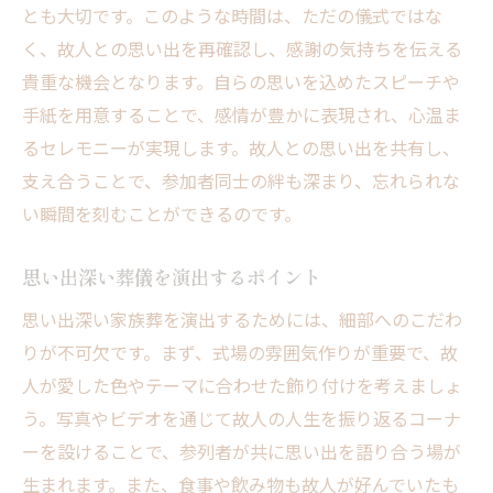
感謝と共に過ごす最後のひととき
とも大切です。このような時間は、ただの儀式ではな
く、故人との思い出を再確認し、感謝の気持ちを伝える
故人の好きな音楽で彩る八王子市の家族葬
貴重な機会となります。自らの思いを込めたスピーチや
音楽がもたらす感動的な時間
手紙を用意することで、感情が豊かに表現され、心温ま
故人の人生を音楽で表現する
るセレモニーが実現します。故人との思い出を共有し、
家族葬における音楽選びのポイント
支え合うことで、参加者同士の絆も深まり、忘れられな
音楽を通じて故人を偲ぶ方法
い瞬間を刻むことができるのです。
心に響く音楽演出のアイディア
音楽が紡ぐ感動的なひととき
思い出深い葬儀を演出するポイント
家族葬で親しい人々と共有する八王子市の思い
思い出深い家族葬を演出するためには、細部へのこだわ
出
りが不可欠です。まず、式場の雰囲気作りが重要で、故
親しい人々が集う場の大切さ
人が愛した色やテーマに合わせた飾り付けを考えましょ
う。写真やビデオを通じて故人の人生を振り返るコーナ
八王子市での家族葬の思い出作り
ーを設けることで、参列者が共に思い出を語り合う場が
共有することで深まる絆
生まれます。また、食事や飲み物も故人が好んでいたも