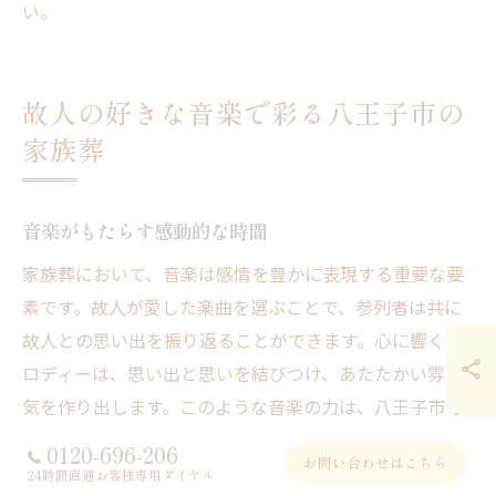
い。
故人の好きな音楽で彩る八王子市の
家族葬
音楽がもたらす感動的な時間
家族葬において、音楽は感情を豊かに表現する重要な要
素です。故人が愛した楽曲を選ぶことで、参列者は共に
故人との思い出を振り返ることができます。心に響くメ
ロディーは、思い出と思いを結びつけ、あたたかい雰囲
気を作り出します。このような音楽の力は、八王子市の
家族葬の場でも大いに活用されており、故人との最後の
0120-696-206
お問い合わせはこちら
時間をより深く、感動的に演出しています。音楽がもた
24時間直通お客様専用ダイヤル