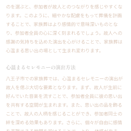
思い出を語り合う家族葬の進行
のを選ぶと、参加者が故人とのつながりを感じやすくな
親しい人々と心を通わせる時間
ります。このように、細やかな配慮をもって葬儀を計画
家族葬でつながる新たな思い出
することで、家族葬はより感情的で意味深いものとな
心に残るお別れを八王子市の家族葬で実現する
り、参加者全員の心に深く刻まれるでしょう。故人への
方法
感謝の気持ちを込めた演出を心がけることで、家族葬は
心に残る式を演出するためのヒント
心温まる思い出の場として生まれ変わります。
故人を偲ぶための感動的な演出方法
心温まるセレモニーの演出方法
八王子市での家族葬の成功事例
八王子市での家族葬では、心温まるセレモニーの演出が
心温まるお別れの場作りの工夫
故人を偲ぶ大切な要素となります。まず、故人が生前に
家族葬で実現する感動的な最期の時間
好んでいた音楽を流すことで、参加者全員に彼の思い出
八王子市で選ばれるお別れのスタイル
を共有する空間が生まれます。また、思い出の品を飾る
ことで、故人の人柄を感じることができ、参加者同士の
絆を深める効果もあります。さらに、個々が自由に感情