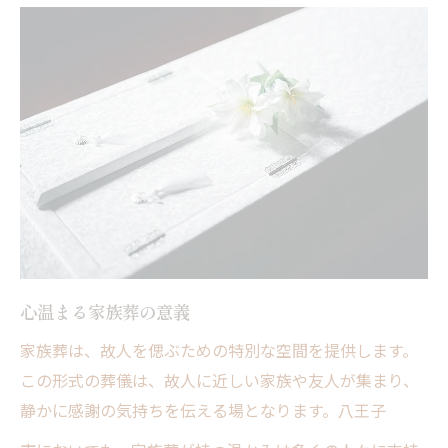
識
家族葬をプランニングする際の重要ポイン
ト
八王子市での家族葬の流れ
家族葬プランニングにおける柔軟性の重要
性
心温まる家族葬を実現するためのヒント
八王子市での家族葬プランニングの現状
セレモニープランニング東花堂が提案する家族
心温まる家族葬の意義
葬の新しい形
家族葬は、故人を偲ぶための特別な空間を提供します。
東花堂が提案する家族葬の特徴
この形式の葬儀は、故人に近しい家族や友人が集まり、
革新的な家族葬プランの提案
静かに感謝の気持ちを伝える場となります。八王子
家族葬における個人化の重要性