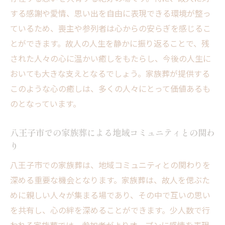
東花堂が創り出す家族葬の特別な空間
する感謝や愛情、思い出を自由に表現できる環境が整っ
心温まる家族葬のプランニング例
ているため、喪主や参列者は心からの安らぎを感じるこ
八王子市での家族葬の未来を考える
とができます。故人の人生を静かに振り返ることで、残
された人々の心に温かい癒しをもたらし、今後の人生に
おいても大きな支えとなるでしょう。家族葬が提供する
このような心の癒しは、多くの人々にとって価値あるも
のとなっています。
八王子市での家族葬による地域コミュニティとの関わ
り
八王子市での家族葬は、地域コミュニティとの関わりを
深める重要な機会となります。家族葬は、故人を偲ぶた
めに親しい人々が集まる場であり、その中で互いの思い
を共有し、心の絆を深めることができます。少人数で行