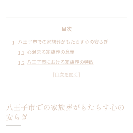
目次
八王子市での家族葬がもたらす心の安らぎ
心温まる家族葬の意義
八王子市における家族葬の特徴
故人との絆を深める家族葬の魅力
家族葬を通じた心の癒しへの手助け
八王子市での家族葬による地域コミュニテ
ィとの関わり
八王子市での家族葬がもたらす心の
家族葬がもたらす新たな価値観
安らぎ
家族葬の魅力と八王子市でのプランニング方法
八王子市での家族葬プランニングの基礎知