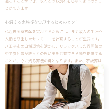
過ごすことができ、故人とのお別れを心ゆくまで行うこ
とができます。
心温まる家族葬を実現するためのヒント
心温まる家族葬を実現するためには、まず故人の生涯や
人柄を尊重したセレモニーを計画することが重要です。
八王子市の自然環境を活かし、リラックスした雰囲気の
中で参列者が故人との思い出を共有できる場を提供する
ことが、心に残る葬儀の鍵となります。また、家族葬は
一般的な葬儀よりも参列者が限られるため、故人に対し
て個人的な感謝の言葉を伝えやすくなります。参列者が
安心して心から別れを告げることができるよう、柔軟で
細やかなプランニングを心掛けることが大切です。セレ
モニープランニングでは、喪主様の要望や故人の希望を
最大限に尊重し、温かい家族葬を実現するためのサポー