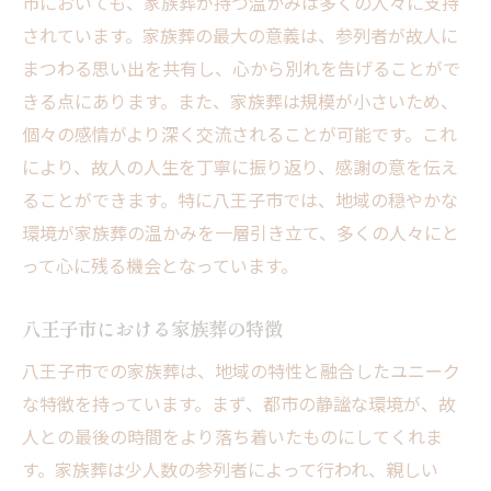
市においても、家族葬が持つ温かみは多くの人々に支持
東花堂の家族葬プランが持つ安心感
されています。家族葬の最大の意義は、参列者が故人に
地域密着型の家族葬プランの魅力
まつわる思い出を共有し、心から別れを告げることがで
新しい家族葬の形式とその可能性
きる点にあります。また、家族葬は規模が小さいため、
故人を静かに見送る家族葬が選ばれる理由
個々の感情がより深く交流されることが可能です。これ
家族葬の選択が増えている背景
により、故人の人生を丁寧に振り返り、感謝の意を伝え
静かな別れを大切にする家族葬の魅力
ることができます。特に八王子市では、地域の穏やかな
家族葬を選ぶ際の考慮点
環境が家族葬の温かみを一層引き立て、多くの人々にと
って心に残る機会となっています。
故人との静かな時間を過ごす意義
家族葬がもたらす感情的な癒し
八王子市における家族葬の特徴
選ばれる家族葬の特徴
八王子市での家族葬は、地域の特性と融合したユニーク
八王子市で安心して家族葬を行うためのポイン
な特徴を持っています。まず、都市の静謐な環境が、故
ト
人との最後の時間をより落ち着いたものにしてくれま
安心の家族葬を実現するためのステップ
す。家族葬は少人数の参列者によって行われ、親しい
八王子市での家族葬における法律と手続き