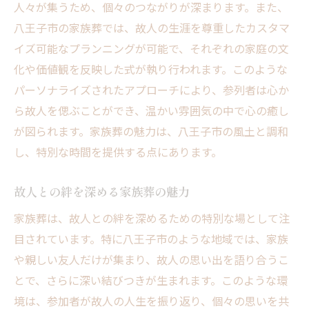
人々が集うため、個々のつながりが深まります。また、
家族葬のトラブルを避けるための注意点
八王子市の家族葬では、故人の生涯を尊重したカスタマ
信頼できる葬儀社の選び方
イズ可能なプランニングが可能で、それぞれの家庭の文
八王子市における家族葬の料金体系
化や価値観を反映した式が執り行われます。このような
パーソナライズされたアプローチにより、参列者は心か
安心して家族葬を行うための地域サポート
ら故人を偲ぶことができ、温かい雰囲気の中で心の癒し
家族葬を通じて故人への感謝を伝える方法
が図られます。家族葬の魅力は、八王子市の風土と調和
家族葬で故人への感謝を表現する手法
し、特別な時間を提供する点にあります。
心に残る家族葬の演出例
八王子市での家族葬をより感動的にするた
故人との絆を深める家族葬の魅力
めに
家族葬は、故人との絆を深めるための特別な場として注
故人の願いを家族葬で実現する方法
目されています。特に八王子市のような地域では、家族
感謝の思いを形にする家族葬
や親しい友人だけが集まり、故人の思い出を語り合うこ
家族葬で大切な思い出を共有する
とで、さらに深い結びつきが生まれます。このような環
八王子市の家族葬で大切な人との絆を深める
境は、参加者が故人の人生を振り返り、個々の思いを共