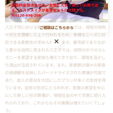
トを行っています。
追加料金頂きません。女性に人気！美しいお顔で送
る。ラストメイクが基本セットに付随する。
🆓0120-696-206
八王子市での家族葬プランニングの現状
八王子市における家族葬のプランニングは、地域の特色
ご相談はこちらから
や文化を理解した上で行われるため、多様なニーズに対
応できる柔軟性が求められています。都市部でありなが
ら豊かな自然に恵まれた八王子では、自然の中でのセレ
モニーを希望する家族も増えてきており、環境を活かし
た演出が注目されています。また、家族葬は個々の家族
の価値観を反映したパーソナライズされた葬儀が可能で
あり、故人の意向を大切にしたプランが多くの支持を得
ています。従来の形式にとらわれず、家族の希望を中心
にした新しい形の葬儀が、地域社会の中で次第に受け入
れられており、これからもその需要は増えていくでしょ
う。