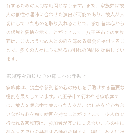
有するための大切な時間となります。また、家族葬は故
家族葬を通じて築く絆の大切さ
人の個性や趣味に合わせた演出が可能であり、故人が大
八王子市での家族葬でのコミュニケーショ
切にしていたものを取り入れることで、参加者は心から
ン
の感謝と愛情を示すことができます。八王子市での家族
家族の絆を深める具体的な家族葬のアイデ
葬は、このような故人との絆を深める機会を提供するこ
ア
とで、多くの人々に心に残るお別れの時間を提供してい
家族葬がもたらす共感と理解
ます。
家族葬を通じた想いの共有
八王子市での家族葬が促す家族の絆
家族葬を通じた心の癒しへの手助け
セレモニープランニング東花堂が導く家族葬の
家族葬は、喪主や参列者の心の癒しを手助けする重要な
心温まる時間
役割を果たしています。八王子市で行われる家族葬で
東花堂が提供する心温まる家族葬の体験
は、故人を偲ぶ中で集まった人々が、悲しみを分かち合
家族葬で感じる安らぎの瞬間
いながら心を癒す時間を持つことができます。少人数で
行われる家族葬は、参加者が互いに支え合い、心の中に
故人を偲ぶ時間を大切にする家族葬
存在する思いを共有する絶好の場です。特に、故人に対