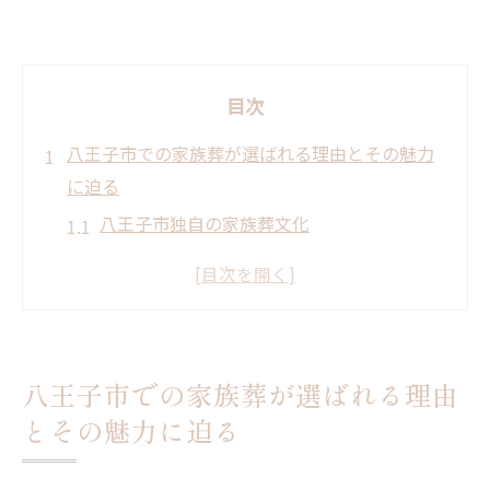
目次
八王子市での家族葬が選ばれる理由とその魅力
に迫る
八王子市独自の家族葬文化
家族葬における地元の特色
地域密着型の家族葬サービスとは
家族葬が八王子市で人気の理由
八王子市での家族葬の歴史的背景
八王子市での家族葬が選ばれる理由
選ばれる家族葬プランの特徴
とその魅力に迫る
家族葬で心に寄り添うセレモニー八王子市の温
かいプラン