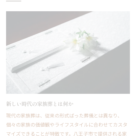
八王子市での家族葬体験故人を偲ぶ心に寄り添
う瞬間
八王子市での家族葬の実施例
故人を偲ぶための静かな時間の作り方
八王子市の家族葬における思い出の共有
心が癒される家族葬の流れ
故人への感謝を伝える家族葬の瞬間
八王子市での家族葬の特徴と魅力
セレモニープランニング東花堂が提供する八王
子市の家族葬
新しい時代の家族葬とは何か
東花堂が誇る八王子市の家族葬プラン
現代の家族葬は、従来の形式ばった葬儀とは異なり、
地域に根付いた家族葬サービスの提供
個々の家族の価値観やライフスタイルに合わせてカスタ
東花堂の家族葬に寄せられる信頼と実績
マイズできることが特徴です。八王子市で提供される家