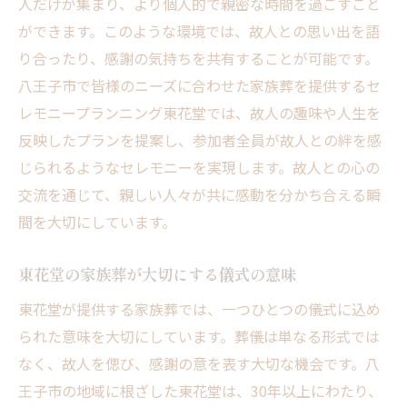
人だけが集まり、より個人的で親密な時間を過ごすこと
容
ができます。このような環境では、故人との思い出を語
家族葬を通じて共有する故人の思い出
り合ったり、感謝の気持ちを共有することが可能です。
八王子市で皆様のニーズに合わせた家族葬を提供するセ
東花堂の家族葬がもたらす心の癒し
レモニープランニング東花堂では、故人の趣味や人生を
八王子市での家族葬が紡ぐ感動の瞬間
反映したプランを提案し、参加者全員が故人との絆を感
故人を偲ぶための心温まるアイデア
じられるようなセレモニーを実現します。故人との心の
八王子市での家族葬故人と親しい人たちだけで
交流を通じて、親しい人々が共に感動を分かち合える瞬
送る静かな時間
間を大切にしています。
家族葬が提供するプライベートな空間
八王子市での静かで心温まる家族葬の実施
東花堂の家族葬が大切にする儀式の意味
故人を偲ぶために大切な家族葬の場
東花堂が提供する家族葬では、一つひとつの儀式に込め
家族葬で実感する故人との深い絆
られた意味を大切にしています。葬儀は単なる形式では
東花堂が叶える静かで穏やかな別れ
なく、故人を偲び、感謝の意を表す大切な機会です。八
王子市の地域に根ざした東花堂は、30年以上にわたり、
八王子市での家族葬が創る心の安らぎ