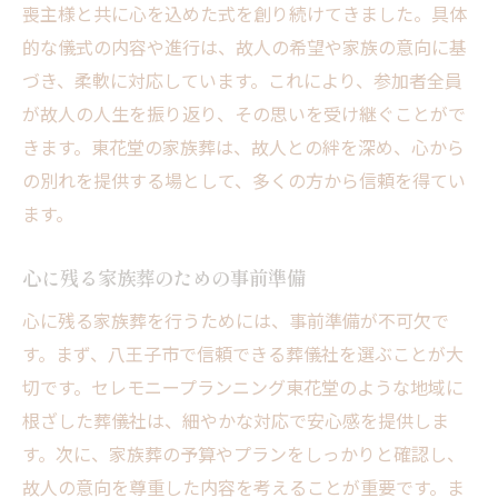
喪主様と共に心を込めた式を創り続けてきました。具体
心から安心できる八王子市での家族葬の実施例
的な儀式の内容や進行は、故人の希望や家族の意向に基
と注意点
づき、柔軟に対応しています。これにより、参加者全員
八王子市での家族葬成功事例紹介
が故人の人生を振り返り、その思いを受け継ぐことがで
セレモニープランニング東花堂が提案する
きます。東花堂の家族葬は、故人との絆を深め、心から
安心のポイント
の別れを提供する場として、多くの方から信頼を得てい
家族葬をスムーズに進めるための事前準備
ます。
八王子市での家族葬におけるトラブル対策
故人を送る際の八王子市での家族葬の流れ
心に残る家族葬のための事前準備
心から満足できる家族葬のための最良の選
心に残る家族葬を行うためには、事前準備が不可欠で
択
す。まず、八王子市で信頼できる葬儀社を選ぶことが大
切です。セレモニープランニング東花堂のような地域に
根ざした葬儀社は、細やかな対応で安心感を提供しま
す。次に、家族葬の予算やプランをしっかりと確認し、
故人の意向を尊重した内容を考えることが重要です。ま