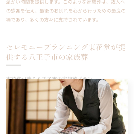
温かい時間を提供します。このような家族葬は、故人へ
の感謝を伝え、最後のお別れを心から行うための最良の
場であり、多くの方々に支持されています。
セレモニープランニング東花堂が提
供する八王子市の家族葬
東花堂が誇る八王子市の家族葬プラン
セレモニープランニング東花堂では、八王子市での家族
葬に特化した多様なプランを誇ります。家族葬とは故人
を親しい家族や友人のみで見送るため、個別の希望にき
め細かく応じる必要があります。たとえば、生前の思い
出を活かしたセレモニーや、故人が愛した場所を背景に