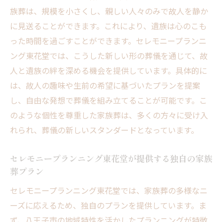
八王子市での家族葬におけるお客様の声
族葬は、規模を小さくし、親しい人々のみで故人を静か
東花堂が目指す家族葬の在り方
に見送ることができます。これにより、遺族は心のこも
八王子市の家族葬をサポートするプロの役
った時間を過ごすことができます。セレモニープランニ
割
ング東花堂では、こうした新しい形の葬儀を通じて、故
故人との最期の時間を大切に八王子市での家族
人と遺族の絆を深める機会を提供しています。具体的に
葬の魅力
は、故人の趣味や生前の希望に基づいたプランを提案
し、自由な発想で葬儀を組み立てることが可能です。こ
家族葬が提供する心温まる別れの時間
のような個性を尊重した家族葬は、多くの方々に受け入
八王子市での家族葬が選ばれる理由
れられ、葬儀の新しいスタンダードとなっています。
故人を記憶に刻む家族葬の流れ
東花堂の家族葬が伝える心のこもったメッ
セレモニープランニング東花堂が提供する独自の家族
セージ
葬プラン
八王子市での家族葬で感じる故人との絆
セレモニープランニング東花堂では、家族葬の多様なニ
家族葬が紡ぐ故人との最後の思い出
ーズに応えるため、独自のプランを提供しています。ま
八王子市での心温まる家族葬最適なプランニン
ず、八王子市の地域特性を活かしたプランニングが特徴