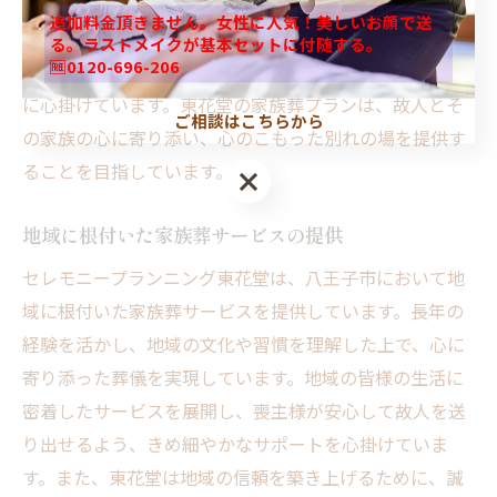
した別れの時間など、個々のニーズに応じたプランを提
追加料金頂きません。女性に人気！美しいお顔で送
供します。これにより、心からの別れを実現し、葬儀が
る。ラストメイクが基本セットに付随する。
🆓0120-696-206
ただの形式ではなく、故人を偲ぶ本当の時間となるよう
に心掛けています。東花堂の家族葬プランは、故人とそ
ご相談はこちらから
の家族の心に寄り添い、心のこもった別れの場を提供す
ることを目指しています。
地域に根付いた家族葬サービスの提供
セレモニープランニング東花堂は、八王子市において地
域に根付いた家族葬サービスを提供しています。長年の
経験を活かし、地域の文化や習慣を理解した上で、心に
寄り添った葬儀を実現しています。地域の皆様の生活に
密着したサービスを展開し、喪主様が安心して故人を送
り出せるよう、きめ細やかなサポートを心掛けていま
す。また、東花堂は地域の信頼を築き上げるために、誠