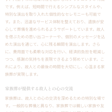
グ方法とは
です。例えば、短時間で行えるシンプルなスタイルや、
家族葬の計画を始める前に知っておきたい
特別な演出を取り入れた個性的なセレモニーも可能で
こと
す。また、迅速なサービス体制を整えており、遺族が安
心して葬儀を進められるようサポートしています。故人
八王子市での家族葬実施における注意点
を偲ぶための思い出コーナーや、個別のメッセージを込
心に残る家族葬のためのプランニングステ
めた演出を通じて、心に残る瞬間を演出します。さら
ップ
に、費用面でも柔軟な対応を行い、経済的負担を軽減し
八王子市の家族葬で考慮すべき環境と条件
つつ、感謝の気持ちを表現できるよう努めています。こ
家族葬の予算と費用の見積もり方法
れにより、故人との最後の時間を大切にし、心温まる家
東花堂が提案するベストな家族葬のプラン
族葬が実現します。
ニング
家族葬を通じて故人に寄り添う八王子市のセレ
家族葬が提供する故人との心の交流
モニープランニング東花堂
家族葬は、故人との心の交流を深めるための特別な場で
故人の人生を讃える家族葬の演出
す。一般的な葬儀と異なり、家族葬では親しい家族や友
八王子市で提供する特別なセレモニーの内