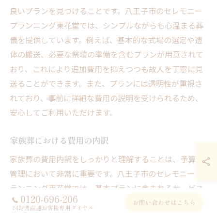
良いプランを見つけることです。八王子市のセレモニー
プランニング東花堂では、シンプルながらも心温まる葬
儀を提供しています。例えば、基本的な式場の選定や遺
体の搬送、必要な祭壇の準備を含むプランが用意されて
おり、これにより追加費用を抑えつつも故人を丁寧に見
送ることができます。また、プランには透明性が重視さ
れており、事前に詳細な費用の説明を受けられるため、
安心してご利用いただけます。
家族葬における費用の内訳
家族葬の費用内訳をしっかりと理解することは、予算の
管理において非常に重要です。八王子市のセレモニープ
ランニング東花堂では、基本プランに含まれるサービス
0120-696-206
として、式場のレンタル、遺体の搬送、祭壇の設営、そ
お問い合わせはこちら
24時間直通お客様専用ダイヤル
してお花の手配がございます。これにより、通常の葬儀