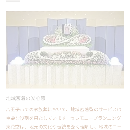
家族葬とは？八王子市での新しい形の葬儀
家族葬の歴史とその背景
八王子市で浸透する家族葬の理由
家族葬がもたらす心の安らぎ
プライベートな儀式の重要性
現代における家族葬のニーズ
八王子市の家族葬の特長
セレモニープランニング東花堂が提供する家族
葬のこだわり
個別対応のプランニング
地域密着の安心感
心温まるエンディングを提供
八王子市での家族葬において、地域密着型のサービスは
徹底したヒアリングで理想の式を実現
重要な役割を果たしています。セレモニープランニング
地元文化を尊重した葬儀提案
東花堂は、地元の文化や伝統を深く理解し、地域のニー