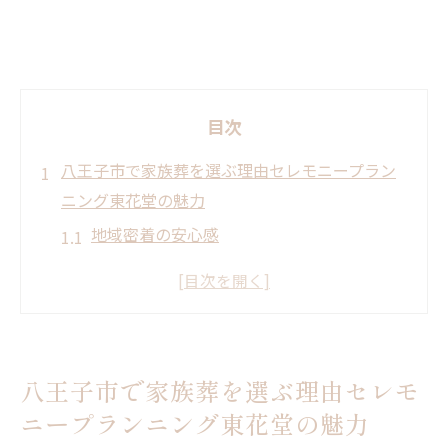
目次
八王子市で家族葬を選ぶ理由セレモニープラン
ニング東花堂の魅力
地域密着の安心感
温かなサポートで心のつながりを大切に
プライベートな空間での心温まるセレモニ
ー
家族葬の魅力とその意義
八王子市で家族葬を選ぶ理由セレモ
選ばれる理由：経験豊富なスタッフ
ニープランニング東花堂の魅力
地域伝統と現代的なアプローチの融合