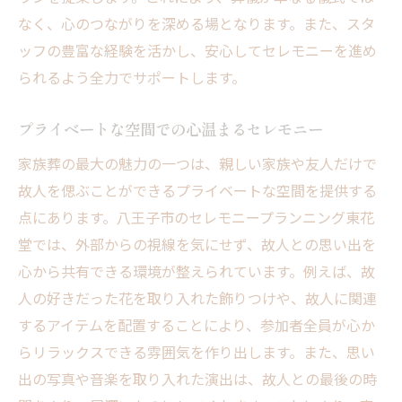
なく、心のつながりを深める場となります。また、スタ
費用を抑えるための工夫
ッフの豊富な経験を活かし、安心してセレモニーを進め
八王子市での一般的な家族葬費用
られるよう全力でサポートします。
コストパフォーマンスの良いプラン
家族葬における費用の内訳
プライベートな空間での心温まるセレモニー
家族葬のプランニング八王子市での具体的な流
家族葬の最大の魅力の一つは、親しい家族や友人だけで
れ
故人を偲ぶことができるプライベートな空間を提供する
初めての相談から葬儀終了まで
点にあります。八王子市のセレモニープランニング東花
事前準備の流れとポイント
堂では、外部からの視線を気にせず、故人との思い出を
実際の葬儀当日の進行
心から共有できる環境が整えられています。例えば、故
人の好きだった花を取り入れた飾りつけや、故人に関連
葬儀後の手続きとサポート
するアイテムを配置することにより、参加者全員が心か
予約からアフターケアまでの一貫したサポ
らリラックスできる雰囲気を作り出します。また、思い
ート
出の写真や音楽を取り入れた演出は、故人との最後の時
八王子市独自のプランニング方法