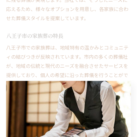
応えるため、様々なオプションを用意し、各家族に合わ
せた葬儀スタイルを提案しています。
八王子市の家族葬の特長
八王子市での家族葬は、地域特有の温かみとコミュニテ
ィの結びつきが反映されています。市内の多くの葬儀社
が、地域の伝統と現代のニーズを融合させたサービスを
提供しており、個人の希望に沿った葬儀を行うことがで
きます。特にセレモニープランニング東花堂では、30年
以上の経験を活かし、故人や遺族の心情に寄り添ったサ
ポートを心がけています。このような柔軟な対応によっ
て、家族葬は八王子市内でも広く支持されています。さ
らに、空間のデザインや祭壇の飾り付けなど、個別のニ
ーズに応じてカスタマイズが可能です。これにより、八