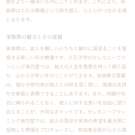
間をより一層深いものにしてくれます。これにより、家
八王子市での家族葬セレモニープランニング東
族葬はただの葬儀という枠を超え、心と心がつながる場
花堂が選ばれる理由
となります。
地域密着の信頼感
個別対応のフレキシブルなプラン
家族葬の魅力とその意義
安心感を提供する豊富な実績
家族葬は、故人を親しい人たちと静かに見送ることを重
顧客満足度の高さ
視する新しい形の葬儀です。八王子市のセレモニープラ
家族葬に特化した専門知識
ンニング東花堂では、故人の人生を敬意を持って振り返
り、心からの弔いを行うことができます。家族葬の意義
セレモニープランニング東花堂の強み
は、個々の参列者が故人との絆を深く感じ、感謝の気持
家族葬に関するよくある質問八王子市の実例か
ちを素直に表現できることにあります。また、時間や形
ら学ぶ
式に縛られることなく、故人に対する思いを自由に語り
家族葬を選ぶ際の疑問点
合えることが、大切なポイントです。セレモニープラン
お悔やみの表し方とそのマナー
ニング東花堂では、故人の意志や家族の希望を最大限に
宗教的な配慮は必要？
反映した葬儀をプロデュースし、参加者全員が心から満