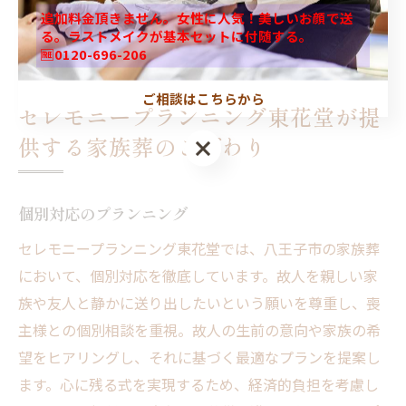
王子市の家族葬は、温かく心のこもった見送りの場とし
追加料金頂きません。女性に人気！美しいお顔で送
て、地域社会に根付いています。
る。ラストメイクが基本セットに付随する。
🆓0120-696-206
ご相談はこちらから
セレモニープランニング東花堂が提
供する家族葬のこだわり
個別対応のプランニング
セレモニープランニング東花堂では、八王子市の家族葬
において、個別対応を徹底しています。故人を親しい家
族や友人と静かに送り出したいという願いを尊重し、喪
主様との個別相談を重視。故人の生前の意向や家族の希
望をヒアリングし、それに基づく最適なプランを提案し
ます。心に残る式を実現するため、経済的負担を考慮し