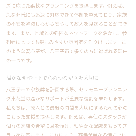
最新技術を活用した演出
ズに応じた柔軟なプランニングを提供します。例えば、
葬儀後のサポート体制
急な葬儀にも迅速に対応できる体制を整えており、家族
の不安を軽減し心から安心して故人を見送ることができ
八王子市の家族葬で安心感を得るためのポイン
ます。また、地域との強固なネットワークを活かし、参
ト
列者にとっても親しみやすい雰囲気を作り出します。こ
事前相談の重要性
のような安心感が、八王子市で多くの方に選ばれる理由
信頼できる葬儀社の選び方
の一つです。
心に寄り添うスタッフの存在
プライバシーを守る工夫
温かなサポートで心のつながりを大切に
家族の意見を尊重したプランニング
八王子市で家族葬を計画する際、セレモニープランニン
地域コミュニティとのつながり
グ東花堂の温かなサポートが重要な役割を果たします。
家族葬の費用について八王子市での適正価格を
私たちは、故人との最後の時間を大切にするための心の
知る
こもった支援を提供します。例えば、専任のスタッフが
明確な料金体系の説明
個々の家族の希望に耳を傾け、細やかな配慮をもってプ
ランを提案します。これにより、葬儀が単なる儀式では
追加費用を避けるためのチェックポイント