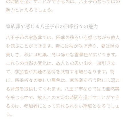
の時間を過ごすことができるのは、八王子市ならではの
八王子市での家族葬が特別な理由
魅力と言えるでしょう。
感情に寄り添う葬儀の実現
家族葬がもたらす心の癒し
家族葬で感じる八王子市の四季折々の魅力
八王子市で叶える感動的なセレモニー
八王子市の家族葬では、四季の移ろいを感じながら故人
参加者全員が心に残る別れの時間
を偲ぶことができます。春には桜が咲き誇り、夏は緑の
美しさ、秋には紅葉、冬は静かな雪景色が広がります。
八王子市の家族葬が提供する新しい価値
これらの自然の変化は、故人との思い出を一層引き立
八王子市での家族葬個々の希望に応じた葬儀の
て、参加者が共通の感情を共有する場となります。特
選び方
に、四季折々の美しい景色は、家族葬を行う際に心温ま
故人の個性を尊重した家族葬の選び方
る背景を提供してくれます。八王子市ならではの自然美
八王子市での家族葬の選択ポイント
を感じる中で、故人との大切な時間を過ごすことができ
希望に応じたセレモニースタイルの提案
るのは、参加者にとって忘れられない経験となるでしょ
八王子市での葬儀における重要な考慮事項
う。
家族葬のプランにおけるオプションの選び