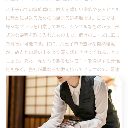
八王子市での家族葬は、故人を親しい家族や友人ととも
に静かに見送るための心温まる選択肢です。ここでは、
様々なプランを用意しており、シンプルなものから、形
式的な要素を取り入れたものまで、個々のニーズに応じ
た葬儀が可能です。特に、八王子市の豊かな自然環境
が、故人との思い出をより深く感じさせてくれることで
しょう。また、温かみのあるセレモニーを提供する葬儀
社も多く、各社が異なる特徴を持っていますので、最適
なプランを選ぶ際の参考になるでしょう。家族や友人と
故人の人生を讃え合う特別な時間を作り出すことができ
るのが、家族葬の最大の魅力です。
心に残る家族葬のプランニング方法
八王子市で心に残る家族葬を実現するためには、しっか