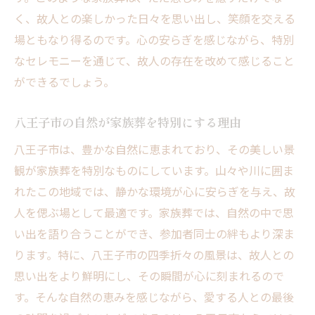
く、故人との楽しかった日々を思い出し、笑顔を交える
八王子市での家族葬のプランニング手法
場ともなり得るのです。心の安らぎを感じながら、特別
感動的な別れを演出するための工夫
なセレモニーを通じて、故人の存在を改めて感じること
八王子市での家族葬に適した会場選び
ができるでしょう。
懐かしい思い出を共有する時間のつくり方
八王子市が提供する家族葬個々のニーズに応え
八王子市の自然が家族葬を特別にする理由
る方法
八王子市は、豊かな自然に恵まれており、その美しい景
八王子市の家族葬が提供する多様な選択肢
観が家族葬を特別なものにしています。山々や川に囲ま
個人の要望を反映できる葬儀の実現
れたこの地域では、静かな環境が心に安らぎを与え、故
家族葬のプランをカスタマイズする方法
人を偲ぶ場として最適です。家族葬では、自然の中で思
い出を語り合うことができ、参加者同士の絆もより深ま
八王子市ならではの特別なサービス
ります。特に、八王子市の四季折々の風景は、故人との
細やかな配慮が叶える心温まるセレモニー
思い出をより鮮明にし、その瞬間が心に刻まれるので
地域の特色を生かした家族葬の実施
す。そんな自然の恵みを感じながら、愛する人との最後
心に残る別れ八王子市での家族葬の魅力を探る