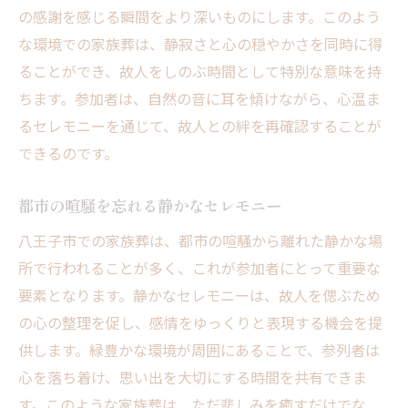
八王子市での家族葬の成功例
の感謝を感じる瞬間をより深いものにします。このよう
個々のニーズに応える柔軟な葬儀提案
な環境での家族葬は、静寂さと心の穏やかさを同時に得
ることができ、故人をしのぶ時間として特別な意味を持
八王子市で心温まる家族葬を実現するポイント
ちます。参加者は、自然の音に耳を傾けながら、心温ま
理想の家族葬を叶えるためのステップ
るセレモニーを通じて、故人との絆を再確認することが
八王子市での葬儀プランの選び方
できるのです。
心に残るお見送りのためのヒント
葬儀のプロが教える家族葬の秘訣
都市の喧騒を忘れる静かなセレモニー
八王子市での家族葬計画の注意点
八王子市での家族葬は、都市の喧騒から離れた静かな場
暖かいセレモニーを実現するためのポイン
所で行われることが多く、これが参加者にとって重要な
ト
要素となります。静かなセレモニーは、故人を偲ぶため
故人を偲ぶ家族葬八王子市での特別なプランニ
の心の整理を促し、感情をゆっくりと表現する機会を提
ング
供します。緑豊かな環境が周囲にあることで、参列者は
八王子市の家族葬プランの特徴
心を落ち着け、思い出を大切にする時間を共有できま
す。このような家族葬は、ただ悲しみを癒すだけでな
故人の人生を祝うセレモニーの設計