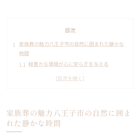
目次
家族葬の魅力八王子市の自然に囲まれた静かな
時間
緑豊かな環境が心に安らぎを与える
都市の喧騒を忘れる静かなセレモニー
八王子市の自然が家族葬を特別にする理由
家族葬で感じる八王子市の四季折々の魅力
心静まる空間での故人とのお別れ
家族葬の魅力八王子市の自然に囲ま
八王子市で選ぶ家族葬の新しい形
れた静かな時間
八王子市での家族葬が提供する心のこもった別
れ