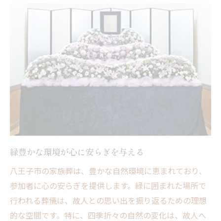
家族葬で実現する心温まる時間
八王子市の家族葬プランが選ばれる理由
故人への想いを形にする八王子市のセレモ
ニー
親しい人と共有する感情豊かな時間
八王子市での家族葬が叶える特別な別れ
地域の特性を生かした心のこもった葬儀
家族葬の選択八王子市で心に響くセレモニーを
八王子市での家族葬の選択肢とその魅力
緑豊かな環境が心に安らぎを与える
心に残る家族葬のプランニング方法
八王子市の家族葬は、豊かな自然環境に恵まれており、
八王子市でのセレモニーが提供する特別な
参加者に心の安らぎを提供します。緑に囲まれた場所で
体験
行われる葬儀は、故人との思い出を振り返るための理想
故人の希望に応じた葬儀の計画
的な空間です。特に、四季折々の自然の変化は、故人へ