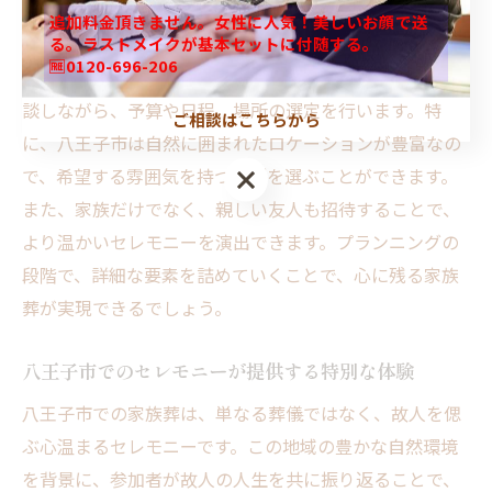
りとしたプランニングが必要です。まず、故人の希望や
追加料金頂きません。女性に人気！美しいお顔で送
家族の意向をしっかりと聞き取り、どのような葬儀にし
る。ラストメイクが基本セットに付随する。
🆓0120-696-206
たいのか明確にすることが重要です。次に、葬儀社と相
談しながら、予算や日程、場所の選定を行います。特
ご相談はこちらから
に、八王子市は自然に囲まれたロケーションが豊富なの
で、希望する雰囲気を持つ場所を選ぶことができます。
また、家族だけでなく、親しい友人も招待することで、
より温かいセレモニーを演出できます。プランニングの
段階で、詳細な要素を詰めていくことで、心に残る家族
葬が実現できるでしょう。
八王子市でのセレモニーが提供する特別な体験
八王子市での家族葬は、単なる葬儀ではなく、故人を偲
ぶ心温まるセレモニーです。この地域の豊かな自然環境
を背景に、参加者が故人の人生を共に振り返ることで、