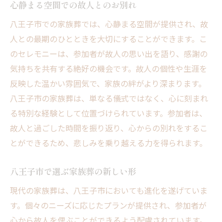
方
心静まる空間での故人とのお別れ
八王子市での安心できる葬儀の手配
八王子市での家族葬では、心静まる空間が提供され、故
人との最期のひとときを大切にすることができます。こ
のセレモニーは、参加者が故人の思い出を語り、感謝の
気持ちを共有する絶好の機会です。故人の個性や生涯を
反映した温かい雰囲気で、家族の絆がより深まります。
八王子市の家族葬は、単なる儀式ではなく、心に刻まれ
る特別な経験として位置づけられています。参加者は、
故人と過ごした時間を振り返り、心からの別れをするこ
とができるため、悲しみを乗り越える力を得られます。
八王子市で選ぶ家族葬の新しい形
現代の家族葬は、八王子市においても進化を遂げていま
す。個々のニーズに応じたプランが提供され、参加者が
心から故人を偲ぶことができるよう配慮されています。