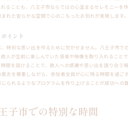
感謝の気持ちを表現するための工夫
入れることも、八王子市ならではの心温まるセレモニーを
参加者全員が和む空間の提供
包まれた安らかな空間で心のこもったお別れが実現します
王子市で故人との素晴らしい最後の時間を家族葬で演出す
感動を呼ぶ演出アイデアの紹介
るポイント
故人の人生を振り返るためのプログラム
は、特別な思い出を作るために欠かせません。八王子市で
参加者の心が一つになるセレモニー設計
、故人が生前に楽しんでいた音楽や映像を取り入れること
八王子市の歴史を感じる場作り
う時間を設けることで、故人への感謝や思い出を語り合う
の意志を尊重しながら、参加者全員が心に残る時間を過ご
心温まるメッセージの伝え方
感じられるようなプログラムを作り上げることが成功への
家族と共に作る感動の時間
王子市の家族葬で心を癒す空間を提供する方法
癒しの音楽と照明の選び方
王子市での特別な時間
八王子市の特色を活かした空間演出
故人の趣味を反映したデザインの提案