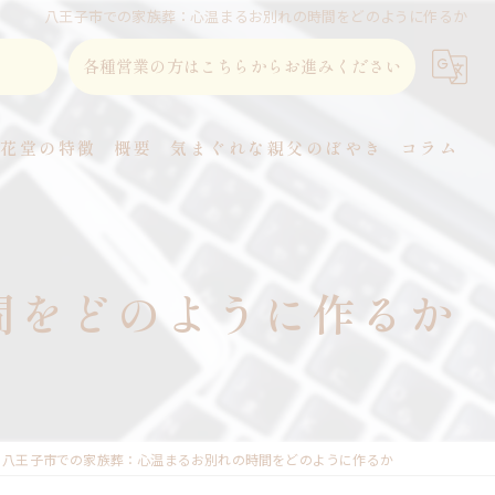
八王子市での家族葬：心温まるお別れの時間をどのように作るか
各種営業の方はこちらからお進みください
東花堂の特徴
概要
気まぐれな親父のぼやき
コラム
直葬
家族葬
間をどのように作るか
事前相談
式場
火葬
八王子市での家族葬：心温まるお別れの時間をどのように作るか