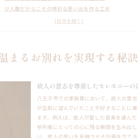
少人数だからこその特別な思い出を作る工夫
心に残る空間を演出する方法
準備段階でのコミュニケーションの重要性
八王子市ならではの自然を活かすアイデア
家族葬のプログラムをカスタマイズするポイント
温まるお別れを実現する秘
族葬で故人を偲ぶ八王子市での特別な時間
思い出を語り合うための最適な環境作り
故人との思い出を振り返るプランの提案
故人の意志を尊重したセレモニーの
家族のニーズに応じた柔軟なアプローチ
八王子市での家族葬において、故人の意志
八王子市の温かいコミュニティを活かす方法
が生前に望んでいたことや好きなことに基
心温まる音楽と照明の選び方
ます。例えば、故人が愛した音楽を選んだ
参列者にとっての心に残る瞬間を生み出し
葬儀後のサポート体制を整える
い、故人の思いを反映させる計画を立てる