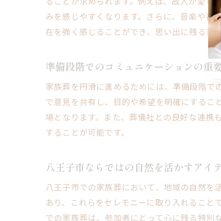
ることが求められます。例えば、故人が愛し
みを感じやすくなります。さらに、音楽や香
八
在を強く感じることができ、思い出に残る家
準備段階でのコミュニケーションの重
家族葬を円滑に進めるためには、準備段階で
で意見を共有し、目的や希望を明確にするこ
場となります。また、葬儀社との良好な連携
することが可能です。
家
八王子市ならではの自然を活かすアイ
八王子市での家族葬において、地域の自然を
あり、これらをセレモニーに取り入れること
での家族葬は、参加者にとって心に残る特別