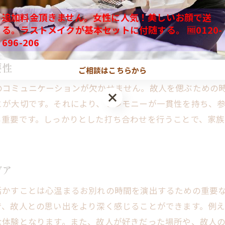
た色や趣味に基づいた装飾を施したり、生前の写真や思い
オリジナルなお別れの方法を考える
りを取り入れることで、より一層心温まる雰囲気を演出で
追加料金頂きません。女性に人気！美しいお顔で送
王子市での家族葬を成功させるための準備とコミュニケー
る。ラストメイクが基本セットに付随する。 🆓0120-
族葬となります。
事前準備のチェックリスト作成
696-206
家族間の意見をまとめるテクニック
要性
ご相談はこちらから
会場選びのポイントと注意点
のコミュニケーションが欠かせません。故人を偲ぶための
スムーズな進行を支えるスタッフとの連携
とが大切です。それにより、セレモニーが一貫性を持ち、
八王子市独自のサポート体制を活用する
も重要です。しっかりとした打ち合わせを行うことで、家
葬儀後のフォローアッププランの考案
族葬を通じた八王子市での心温まる別れの場の作り方
静かで落ち着いた雰囲気の演出
デア
家族の絆を深めるためのプランニング
活かすことは心温まるお別れの時間を演出するための重要
故人の生前の功績を讃える方法
で、故人との思い出をより深く感じることができます。例
八王子市の自然を感じるセレモニーの提案
な体験となります。また、故人が好きだった場所や、故人