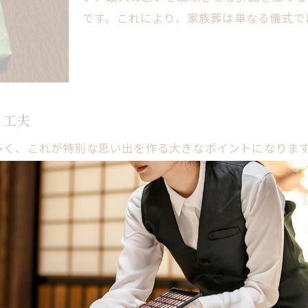
王子市の家族葬で心に残るセレモニーを設計する方法
です。これにより、家族葬は単なる儀式で
個性的なセレモニースタイルの提案
参加者に心安らぐ空間を提供する手法
忘れられない瞬間を作るための演出
地域の伝統を取り入れたプランニング
る工夫
参加者全員が関与できるプログラムの開発
セレモニー後のフォローアップの重要性
多く、これが特別な思い出を作る大きなポイントになりま
族葬のカスタマイズで特別な思い出を八王子市で作る
ことができます。このようなアットホームな雰囲気の中で
共有し、心に残る瞬間を体験できます。例えば、参加者が
テーマに基づいたデコレーションの選び方
感動的なセレモニーが実現します。
故人らしさを表現するためのアイデア
家族の要望を反映させたセレモニーの設計
八王子市の文化を取り入れた演出
ことは非常に重要です。家族葬では、故人の個性や生涯を
参加者の心に響くプランの立案