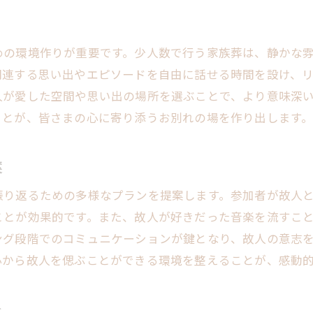
参加者の気持ちを考慮したプランニング
り
心安らぐ香りと花の選び方
めの環境作りが重要です。少人数で行う家族葬は、静かな
家族の絆を感じる瞬間を共有する
関連する思い出やエピソードを自由に話せる時間を設け、
人が愛した空間や思い出の場所を選ぶことで、より意味深
ことが、皆さまの心に寄り添うお別れの場を作り出します
案
振り返るための多様なプランを提案します。参加者が故人
ことが効果的です。また、故人が好きだった音楽を流すこ
ング段階でのコミュニケーションが鍵となり、故人の意志
心から故人を偲ぶことができる環境を整えることが、感動
チ