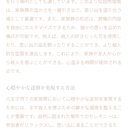
を行う場所としても適しています。このような自然環境
オプションの活用法
は、家族葬の温かさを一層引き立て、思い出を語り合う
予算に合わせたプラン選択
場として最適です。また、家族葬の形式は、葬儀の内容
プラン選びで失敗しないために
を自由にカスタマイズできるため、個々の思いを込めた
八王子市の家族葬自然と調和した新たな別れの
儀式が可能です。例えば、故人の好きだった花を使用し
スタイル
たり、思い出の品を飾ったりすることができ、より個人
自然との調和を重視した葬儀
的な空間を演出します。これにより、家族や友人が心か
八王子市の自然環境を活かす方法
ら故人を偲ぶことができる、心温まる時間が提供される
エコフレンドリーな葬儀の提案
のです。
自然と共に故人を偲ぶセレモニー
心穏やかな送別を実現する方法
環境に優しい選択肢
八王子市での家族葬において心穏やかな送別を実現する
自然を感じる場所での葬儀
ためには、まず故人を偲ぶための静かな環境を整えるこ
知っておきたい八王子市の家族葬信頼の葬儀社
とが重要です。自然に囲まれた場所でのセレモニーは、
を選ぶコツ
参加者がリラックスし、思い出に浸ることができるた
信頼の葬儀社を選ぶためのヒント