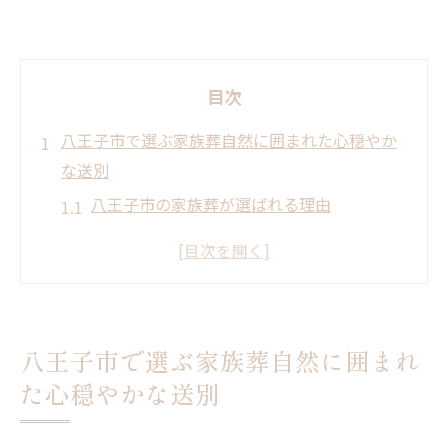
目次
八王子市で選ぶ家族葬自然に囲まれた心穏やか
な送別
八王子市の家族葬が選ばれる理由
自然に包まれる家族葬の魅力
心穏やかな送別を実現する方法
都市の喧騒を忘れる環境の選び方
八王子市での家族葬の特徴
八王子市で選ぶ家族葬自然に囲まれ
地域密着の家族葬のメリット
た心穏やかな送別
家族葬の魅力八王子市での静寂な別れのひとと
き