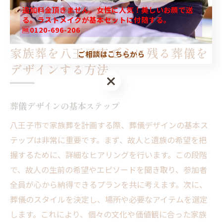
す。
追加料金頂きません。女性に人気！美しいお顔で送
る。ラストメイクが基本セットに付随する。
🆓0120-696-206
家族葬を八王子市で心に残る葬儀を
ご相談はこちらから
デザインする方法
葬儀デザインの基本ステップ
八王子市で家族葬を計画する際、葬儀デザインの基本ス
テップは非常に重要です。まず、故人と遺族の希望を把
握するために、詳細なヒアリングを行います。この段階
で、故人の生前の希望やエピソードを聞き取り、参加者
全員が心から納得できるプランを共に考えます。次に、
葬儀のスタイルを決定し、場所や必要なアイテムを選定
します。これにより、個々の文化や価値観に合った家族