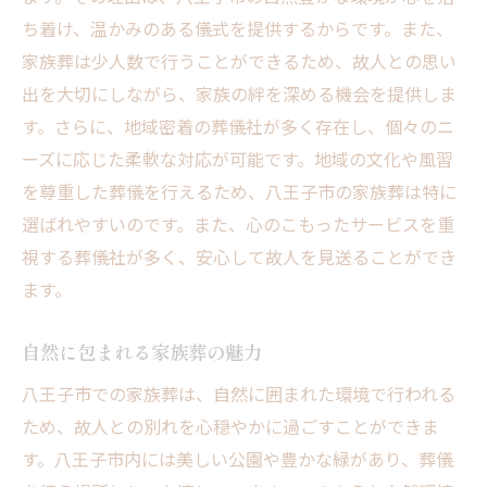
地域の文化を取り入れた葬儀
ち着け、温かみのある儀式を提供するからです。また、
八王子市の家族葬施設信頼できる葬儀社の見つ
家族葬は少人数で行うことができるため、故人との思い
け方
出を大切にしながら、家族の絆を深める機会を提供しま
信頼できる葬儀社を選ぶ基準
す。さらに、地域密着の葬儀社が多く存在し、個々のニ
ーズに応じた柔軟な対応が可能です。地域の文化や風習
地元の評判を確認する方法
を尊重した葬儀を行えるため、八王子市の家族葬は特に
葬儀社訪問時のチェックポイント
選ばれやすいのです。また、心のこもったサービスを重
八王子市のおすすめ葬儀社紹介
視する葬儀社が多く、安心して故人を見送ることができ
葬儀社とのコミュニケーションの重要性
ます。
安心して任せられる葬儀社の特徴
八王子市での家族葬プラン比較で安心の選択を
自然に包まれる家族葬の魅力
プラン選びの基本的な考え方
八王子市での家族葬は、自然に囲まれた環境で行われる
料金プランの比較ポイント
ため、故人との別れを心穏やかに過ごすことができま
各種プランの特徴を探る
す。八王子市内には美しい公園や豊かな緑があり、葬儀