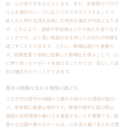
め、心の安らぎをもたらします。また、家族葬のプログ
口コミやレビューの活用法
ラムを個別のニーズに応じてカスタマイズすることで、
地元のネットワークを活かす方法
故人の人柄や生涯を反映した特別な儀式が可能となりま
選ばれる葬儀社の特徴
す。これにより、遺族や参加者は心から故人を送り出す
相談時に確認すべきポイント
ことができ、より深い感謝の念を持ってお別れの時間を
安心感を得るための準備
過ごすことができます。さらに、葬儀社選びも重要で
す。経験豊富で地域に密着した葬儀社を選ぶことで、心
八王子市での家族葬親しい人々と故人を見送る
に寄り添ったサポートを受けることができ、安心して送
特別な場所
別の儀式を行うことができます。
親しい人々と過ごす時間の大切さ
特別な場所での葬儀がもたらす効果
都市の喧騒を忘れる環境の選び方
思い出に残る場所選びのコツ
八王子市は都市の喧騒から離れた穏やかな環境が魅力
八王子市の特色を活かしたセレモニー
で、家族葬に最適な場所です。葬儀の場所を選ぶ際は、
心に響く場所での葬儀演出
周囲の自然環境や静けさを重視することが重要です。緑
故人を偲ぶための場所選び
豊かな公園や静かなホールは、心を落ち着けるための理