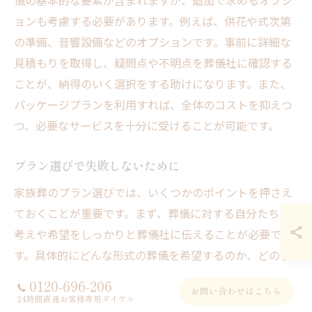
儀の基本的な要素が含まれますが、追加で求めるオプシ
ョンも考慮する必要があります。例えば、供花や式次第
の準備、音響設備などのオプションです。事前に詳細な
見積もりを取得し、疑問点や不明点を葬儀社に確認する
ことが、納得のいく選択をする助けになります。また、
パッケージプランを利用すれば、全体のコストを抑えつ
つ、必要なサービスを十分に受けることが可能です。
プラン選びで失敗しないために
家族葬のプラン選びでは、いくつかのポイントを押さえ
ておくことが重要です。まず、葬儀に対する自分たちの
考えや希望をしっかりと葬儀社に伝えることが必要で
す。具体的にどんな形式の葬儀を希望するのか、どのよ
うな雰囲気で送り出したいのかを伝えることで、葬儀社
0120-696-206
お問い合わせはこちら
は最適な提案を行いやすくなります。また、過去に行わ
24時間直通お客様専用ダイヤル