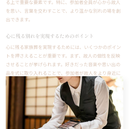
る上で重要な要素です。特に、参加者全員が心から故人
を思い、言葉を交わすことで、より温かな別れの場を創
出できます。
心に残る別れを実現するためのポイント
心に残る家族葬を実現するためには、いくつかのポイン
トを押さえることが重要です。まず、故人の個性を反映
させることが挙げられます。好きだった音楽や思い出の
品を式に取り入れることで、参加者が故人をより身近に
感じることができます。また、少人数の参加者によって
穏やかな雰囲気が生まれ、互いの思いを自由に語る時間
を設けることが、感情の共有を促進します。さらに、八
王子市の美しい自然環境を活かした外部でのセレモニー
も選択肢に入れると良いでしょう。このような工夫によ
り、より深い感動と安らぎを与えることができるので