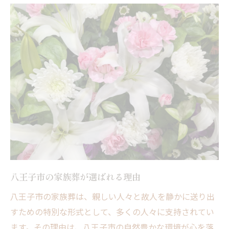
八王子市で叶える静寂な別れ
家族葬がもたらす心の安らぎ
少人数での温かなひととき
なぜ八王子市が家族葬に適しているのか
家族葬のプライベート感の重要性
心に残る別れを実現するためのポイント
家族葬を八王子市で心に残る葬儀をデザインす
る方法
葬儀デザインの基本ステップ
故人への想いを形にするアイデア
八王子市の家族葬が選ばれる理由
個性的な家族葬の実現方法
八王子市の家族葬は、親しい人々と故人を静かに送り出
八王子市の特長を活かした演出
すための特別な形式として、多くの人々に支持されてい
思い出に残る演出の工夫
ます。その理由は、八王子市の自然豊かな環境が心を落