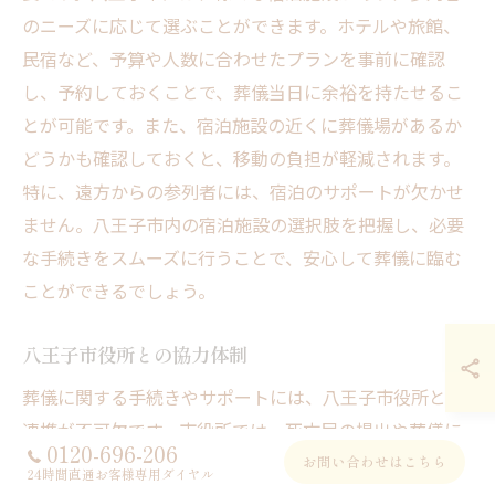
のニーズに応じて選ぶことができます。ホテルや旅館、
民宿など、予算や人数に合わせたプランを事前に確認
し、予約しておくことで、葬儀当日に余裕を持たせるこ
とが可能です。また、宿泊施設の近くに葬儀場があるか
どうかも確認しておくと、移動の負担が軽減されます。
特に、遠方からの参列者には、宿泊のサポートが欠かせ
ません。八王子市内の宿泊施設の選択肢を把握し、必要
な手続きをスムーズに行うことで、安心して葬儀に臨む
ことができるでしょう。
八王子市役所との協力体制
葬儀に関する手続きやサポートには、八王子市役所との
連携が不可欠です。市役所では、死亡届の提出や葬儀に
0120-696-206
関する必要な手続きをサポートしてくれます。特に、地
お問い合わせはこちら
24時間直通お客様専用ダイヤル