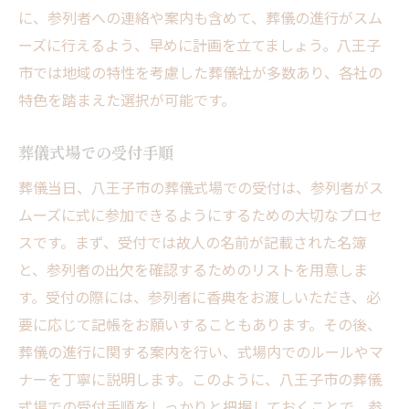
に、参列者への連絡や案内も含めて、葬儀の進行がスム
地元文化に根ざした葬儀スタイル
ーズに行えるよう、早めに計画を立てましょう。八王子
自然を取り入れた式場の選択
市では地域の特性を考慮した葬儀社が多数あり、各社の
八王子市独自の葬儀習慣
特色を踏まえた選択が可能です。
地域の特産品を使った供物選び
交通の便を考慮した式場選び
葬儀式場での受付手順
近隣施設との連携活用
葬儀当日、八王子市の葬儀式場での受付は、参列者がス
葬儀当日を安心して迎えるための八王子市のサ
ムーズに式に参加できるようにするための大切なプロセ
ポート体制
スです。まず、受付では故人の名前が記載された名簿
緊急連絡先とトラブル対応
と、参列者の出欠を確認するためのリストを用意しま
葬儀当日のスタッフサポート内容
す。受付の際には、参列者に香典をお渡しいただき、必
要に応じて記帳をお願いすることもあります。その後、
参列者への案内とサポート
葬儀の進行に関する案内を行い、式場内でのルールやマ
施設設備の利用方法
ナーを丁寧に説明します。このように、八王子市の葬儀
宿泊施設の手配と紹介
式場での受付手順をしっかりと把握しておくことで、参