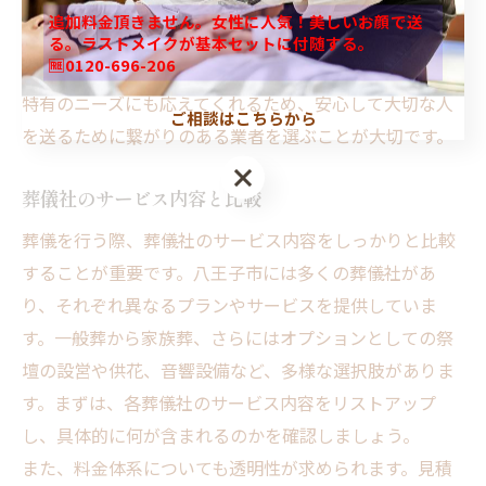
を得ることができます。実際に話を聞くことで、葬儀社
追加料金頂きません。女性に人気！美しいお顔で送
の理念や、故人や遺族の意向をどれだけ尊重しているか
る。ラストメイクが基本セットに付随する。
🆓0120-696-206
を把握することができるでしょう。地元の葬儀社は地域
特有のニーズにも応えてくれるため、安心して大切な人
ご相談はこちらから
を送るために繋がりのある業者を選ぶことが大切です。
葬儀社のサービス内容と比較
葬儀を行う際、葬儀社のサービス内容をしっかりと比較
することが重要です。八王子市には多くの葬儀社があ
り、それぞれ異なるプランやサービスを提供していま
す。一般葬から家族葬、さらにはオプションとしての祭
壇の設営や供花、音響設備など、多様な選択肢がありま
す。まずは、各葬儀社のサービス内容をリストアップ
し、具体的に何が含まれるのかを確認しましょう。
また、料金体系についても透明性が求められます。見積