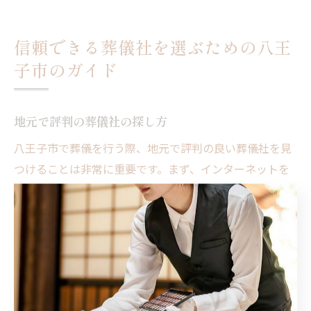
信頼できる葬儀社を選ぶための八王
子市のガイド
地元で評判の葬儀社の探し方
八王子市で葬儀を行う際、地元で評判の良い葬儀社を見
つけることは非常に重要です。まず、インターネットを
活用して口コミサイトや地域のSNSをチェックし、実際
にサービスを利用した人たちの体験談を参考にすること
が効果的です。特に、葬儀社のスタッフの対応やサービ
スの透明性、料金設定についての評価は、選択にあたっ
て非常に重視すべきポイントです。
また、葬儀社に直接訪問し、担当者と話すことで信頼感