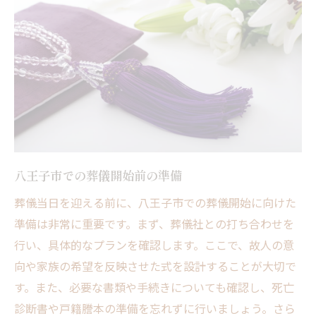
供花や供物の手配方法
葬儀費用の見積もりと予算管理
親族への連絡と参列調整
宗教儀式の準備と相談
信頼できる葬儀社を選ぶための八王子市のガイ
ド
地元で評判の葬儀社の探し方
葬儀社のサービス内容と比較
八王子市での葬儀開始前の準備
契約前の確認事項
葬儀当日を迎える前に、八王子市での葬儀開始に向けた
サポート体制の見極め方
準備は非常に重要です。まず、葬儀社との打ち合わせを
八王子市での口コミとレビューの活用
行い、具体的なプランを確認します。ここで、故人の意
葬儀社選びで避けるべき落とし穴
向や家族の希望を反映させた式を設計することが大切で
八王子市の地域特性を活かした葬儀プランの選
す。また、必要な書類や手続きについても確認し、死亡
び方
診断書や戸籍謄本の準備を忘れずに行いましょう。さら