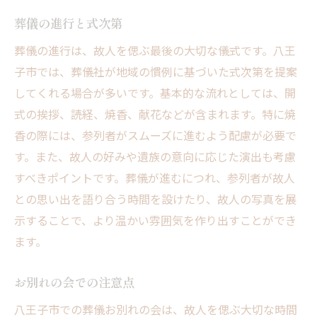
葬儀の進行と式次第
八王子市での葬儀手続き方法
お香典の相場と渡し方
葬儀の進行は、故人を偲ぶ最後の大切な儀式です。八王
遺族への配慮とサポート
子市では、葬儀社が地域の慣例に基づいた式次第を提案
してくれる場合が多いです。基本的な流れとしては、開
大切な人を送る八王子市での葬儀の心温まるエ
式の挨拶、読経、焼香、献花などが含まれます。特に焼
ピソード
香の際には、参列者がスムーズに進むよう配慮が必要で
感動を呼んだ家族葬の例
す。また、故人の好みや遺族の意向に応じた演出も考慮
地域との絆が深まった葬儀
すべきポイントです。葬儀が進むにつれ、参列者が故人
葬儀社との心温まる交流
との思い出を語り合う時間を設けたり、故人の写真を展
故人を偲ぶ特別な演出
示することで、より温かい雰囲気を作り出すことができ
参列者の心に残る瞬間
ます。
八王子市ならではの思い出
お別れの会での注意点
八王子市での葬儀お別れの会は、故人を偲ぶ大切な時間