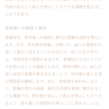
八王子市役所との協力体制
列者が安心して故人を偲ぶことができる環境を整えるこ
八王子市の葬儀文化を理解する上での重要な知
とができます。
識
八王子市の葬儀歴史と背景
参列者への挨拶と案内
地域での葬儀のしきたり
葬儀当日、参列者への挨拶と案内は重要な役割を果たし
葬儀における宗教的要素
ます。まず、参列者が到着した際には、故人や遺族を代
現代の葬儀スタイルの変化
表して温かく迎えることが大切です。特に八王子市で
は、地域特有の慣習があるため、葬儀社からのアドバイ
地域社会との関わり方
スを受けることが推奨されます。挨拶の際には、故人の
葬儀文化の伝承と今後
思い出話や感謝の意を伝えることで、参列者が故人を偲
八王子市での葬儀に関するよくある質問とその
ぶ雰囲気を醸成します。また、参加者が迷わないよう
回答
に、葬儀の流れや焼香、献花の手順を事前に案内するこ
葬儀費用の相場について
とも重要です。参列者が安心して故人を偲ぶことができ
参列者のマナーと服装
るよう、落ち着いた雰囲気を保つことに努めましょう。
供花や供物の選び方