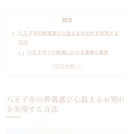
目次
八王子市の葬儀選び心温まるお別れを実現する
方法
八王子市での葬儀における重要な要素
地域特性を活かした葬儀の選び方
心温まるセレモニーのためのプランニング
故人の意向を尊重する葬儀の提案
遺族のニーズに応える葬儀会社の選び方
八王子市の葬儀選び心温まるお別れ
八王子市での葬儀における最新トレンド
を実現する方法
八王子市での葬儀安心できる葬儀社の選び方と
は
信頼できる葬儀社の特徴