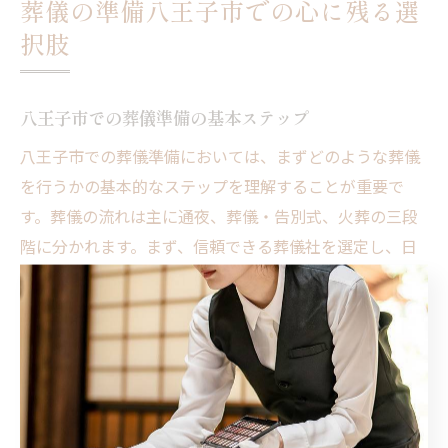
葬儀の準備八王子市での心に残る選
択肢
八王子市での葬儀準備の基本ステップ
八王子市での葬儀準備においては、まずどのような葬儀
を行うかの基本的なステップを理解することが重要で
す。葬儀の流れは主に通夜、葬儀・告別式、火葬の三段
階に分かれます。まず、信頼できる葬儀社を選定し、日
程や場所を決めることから始めましょう。次に、家族や
親戚、友人に参列をお願いし、人数を把握します。この
時点で、葬儀の予算をおおまかに見積もることも欠かせ
ません。さらに、八王子市特有の文化や習慣を考慮し、
故人の希望に沿った形で葬儀を準備することが求められ
ます。これらの基本ステップを理解し、安心して葬儀を