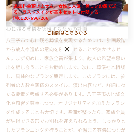
進められるようにすることが、心温まるお別れを実現す
追加料金頂きません。女性に人気！美しいお顔で送
るための第一歩です。
る。ラストメイクが基本セットに付随する。
🆓0120-696-206
心に残る葬儀を実現するための計画
ご相談はこちらから
八王子市で心に残る葬儀を実現するためには、計画段階
から故人や遺族の意向を反映させることが欠かせませ
ん。まず初めに、家族全員が集まり、故人の希望や思い
出を話し合うことをお勧めします。次に、葬儀社と相談
し、具体的なプランを策定します。このプランには、参
列者の人数や葬儀のスタイル、演出内容など、詳細にわ
たる要素を考慮する必要があります。八王子市の地域文
化や風習を尊重しつつ、オリジナリティを加えたプラン
を作成することも大切です。準備が整ったら、家族全員
が納得できる形でお別れを迎えられるよう、しっかりと
したプランニングを行うことが、心温まる葬儀につなが