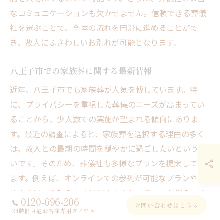
なコミュニケーションも欠かせません。信頼できる葬儀
社を選ぶことで、全体の流れを円滑に進めることがで
き、故人にふさわしいお別れが可能となります。
八王子市での家族葬に関する最新情報
近年、八王子市でも家族葬が人気を博しています。特
に、プライバシーを重視した葬儀のニーズが高まってい
ることから、少人数での実施が望まれる傾向にありま
す。最近の調査によると、家族葬を選択する理由の多く
は、故人との最期の時間を穏やかに過ごしたいという思
いです。そのため、葬儀社も多様なプランを提案してい
ます。例えば、オンラインでの参列が可能なプランや、
故人の願いを叶えたオリジナルのセレモニーが増えてき
0120-696-206
お問い合わせはこちら
ています。これにより、離れた家族も参加しやすく、心
24時間直通お客様専用ダイヤル