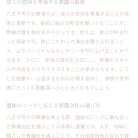
故人の意向を尊重する葬儀の提案
援
八王子市での葬儀では、故人の意向を尊重することが非
葬儀の各段階でのサポート内容
常に重要です。事前に故人の希望を聞いておくことが、
必要な時に頼れる地元の葬儀サポート
葬儀の質を高めるポイントです。例えば、故人が好きだ
心のケアも大切にする葬儀サポート
った音楽や花、色にこだわった演出を取り入れること
地域に密着した葬儀サポートの実例
で、よりパーソナルなセレモニーを作り上げることがで
きます。さらに、家族の意向も大切にし、葬儀のスタイ
心温まるお別れ八王子市の葬儀で大切な人を偲
ルや内容をカスタマイズすることが求められます。こう
ぶ
した配慮が、心温まるお別れの場を提供し、遺族や参列
心温まるお別れを実現するためのアイディ
者にとっても意義深いひとときとなるでしょう。
ア
八王子市の葬儀による感動的なセレモニー
遺族のニーズに応える葬儀会社の選び方
故人との絆を深めるお別れの時間の作り方
八王子市での葬儀を考える際、遺族のニーズに最も合っ
八王子市の自然を活かしたお別れの演出
た葬儀会社を選ぶことは非常に重要です。まず、地域に
故人を偲ぶための心温まるプランの紹介
根ざした葬儀社を選ぶことで、その地域特有の文化や習