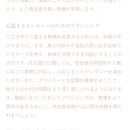
十分に理解し、遺族のニーズに合わせたプランを選ぶこ
少人数での心温まるセレモニーの実現
とで、より満足度の高い葬儀が実現します。
家族葬における施設とサービスの選択肢
故人に寄り添った家族葬の実施方法
心温まるセレモニーのためのプランニング
八王子市での家族葬に関する最新情報
八王子市で心温まる葬儀を実現するためには、計画が欠
八王子市の葬儀安心と信頼の葬儀社紹介
かせません。まず、故人の好みや生前の思い出を反映さ
八王子市で信頼される葬儀社の特徴
せたテーマを考え、家族が共感できる内容にすることが
安心して相談できる葬儀社の見つけ方
大切です。式の進行に関しても、参加者の雰囲気や人数
地元で評判の高い葬儀社の紹介
に応じて柔軟に対応し、心のこもったセレモニーを演出
葬儀社の選択で重視すべきポイント
します。また、プライベートな空間を確保することで、
故人との大切な時間をより深く感じられるようになりま
八王子市の葬儀社が提供する安心サービス
す。細部にまでこだわったプランニングは、葬儀をより
信頼関係を築くための葬儀社との接し方
意味のあるものにし、参加者全員が心に残る体験を得ら
八王子市での葬儀地域に根ざす安心のサポート
れるでしょう。
地域密着型の葬儀サポートの重要性
八王子市のコミュニティと連携した葬儀支