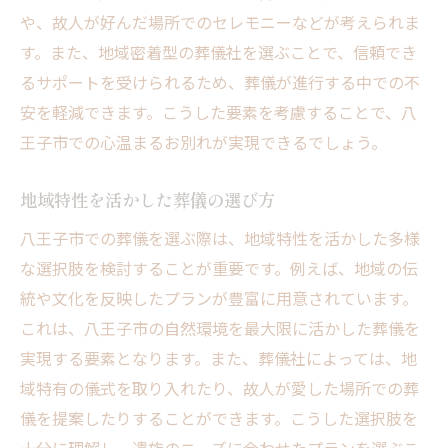
八王子市の葬儀プラン故人との思い出を大切に
や、故人が好んだ場所でのセレモニーなどが考えられま
するために
す。また、地域密着型の葬儀社を選ぶことで、信頼でき
るサポートを受けられるため、葬儀が進行する中での不
故人の人生を彩る個性的な葬儀プラン
安を軽減できます。こうした要素を考慮することで、八
八王子市で選べる多様な葬儀スタイル
王子市での心温まるお別れが実現できるでしょう。
思い出に残るセレモニーの演出方法
故人の趣味を反映させたプラン作り
地域特性を活かした葬儀の選び方
参加者に優しい葬儀プランの提案
八王子市での葬儀を選ぶ際は、地域特性を活かした多様
葬儀後の心温まるイベントの企画
な選択肢を検討することが重要です。例えば、地域の伝
家族葬の魅力八王子市でのプライバシーを守る
統や文化を反映したプランが豊富に用意されています。
式場選び
これは、八王子市の自然環境を最大限に活かした葬儀を
八王子市での家族葬の特長と魅力
実現する要素となります。また、葬儀社によっては、地
プライバシーを重視した式場選びのポイン
域特有の儀式を取り入れたり、故人が愛した場所での葬
ト
儀を提案したりすることができます。こうした選択肢を