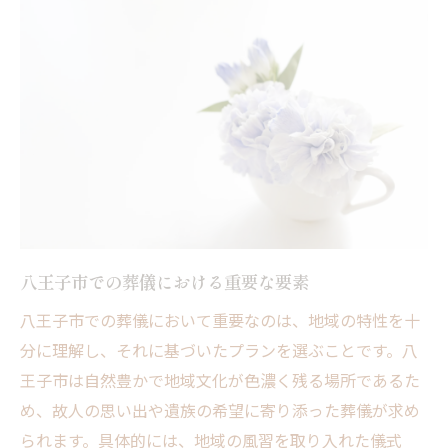
地域に根ざした葬儀社の強み
葬儀社選びで確認すべきポイント
八王子市のおすすめ葬儀社の紹介
相談しやすい葬儀社の見極め方
葬儀社の選択で失敗しないためのアドバイ
ス
葬儀の準備八王子市での心に残る選択肢
八王子市での葬儀準備の基本ステップ
八王子市での葬儀における重要な要素
心に残る葬儀を実現するための計画
八王子市での葬儀において重要なのは、地域の特性を十
葬儀に必要な手続きと注意点
分に理解し、それに基づいたプランを選ぶことです。八
八王子市での葬儀における選択肢の紹介
王子市は自然豊かで地域文化が色濃く残る場所であるた
費用と内容を考慮した葬儀プランの選び方
め、故人の思い出や遺族の希望に寄り添った葬儀が求め
葬儀準備に役立つ地元資源の活用
られます。具体的には、地域の風習を取り入れた儀式