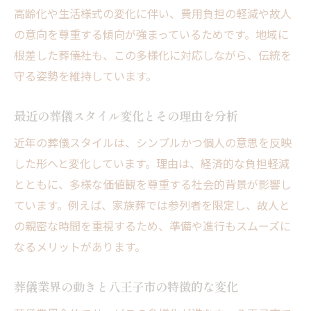
高齢化や生活様式の変化に伴い、費用負担の軽減や故人
八王子市で葬儀を準備する際の基本的な流
の意向を尊重する傾向が強まっているためです。地域に
れ
根差した葬儀社も、この多様化に対応しながら、伝統を
最適な葬儀準備のための事前確認ポイント
守る姿勢を維持しています。
葬儀準備で失敗しないための相談先と手順
家族と共有したい葬儀準備の大切なポイン
最近の葬儀スタイル変化とその理由を分析
ト
近年の葬儀スタイルは、シンプルかつ個人の意思を反映
葬儀準備に必要な書類と事前にしておくこ
した形へと変化しています。理由は、経済的な負担軽減
と
とともに、多様な価値観を尊重する社会的背景が影響し
八王子市で安心できる葬儀準備のコツ
ています。例えば、家族葬では参列者を限定し、故人と
家族葬を選ぶなら知っておきたい基礎知識
の親密な時間を重視するため、準備や進行もスムーズに
家族葬の基本的な流れと葬儀との違い
なるメリットがあります。
家族葬のメリットと選ばれる理由を解説
葬儀業界の動きと八王子市の特徴的な変化
家族葬に適した人数や規模の考え方