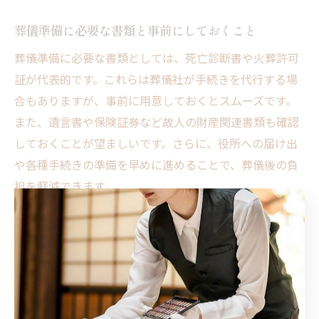
葬儀準備に必要な書類と事前にしておくこと
葬儀準備に必要な書類としては、死亡診断書や火葬許可
証が代表的です。これらは葬儀社が手続きを代行する場
合もありますが、事前に用意しておくとスムーズです。
また、遺言書や保険証券など故人の財産関連書類も確認
しておくことが望ましいです。さらに、役所への届け出
や各種手続きの準備を早めに進めることで、葬儀後の負
担を軽減できます。
八王子市で安心できる葬儀準備のコツ
八王子市で安心して葬儀を準備するには、地域の慣習や
最新の葬儀傾向を理解することが大切です。例えば、近
年は家族葬の需要が増え、費用も多様化しています。信
頼できる葬儀社の選定と事前打ち合わせで希望を具体化