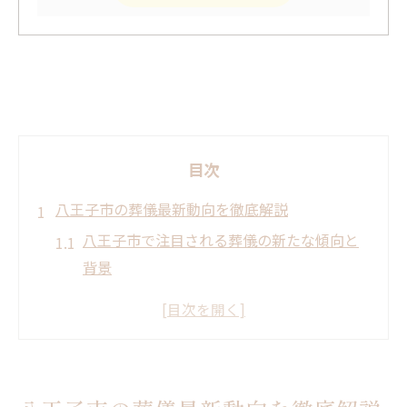
目次
八王子市の葬儀最新動向を徹底解説
八王子市で注目される葬儀の新たな傾向と
背景
最近の葬儀スタイル変化とその理由を分析
葬儀業界の動きと八王子市の特徴的な変化
八王子市で人気の葬儀形式と選ばれる要因
葬儀サービスの多様化がもたらすメリット