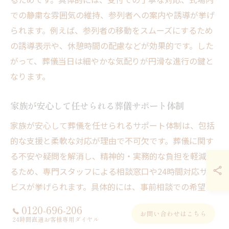
での静粛な雰囲気の維持、参列者への案内や誘導が挙げ
られます。例えば、参列者の移動をスムーズにするため
の誘導表示や、休憩時間の配慮などが効果的です。した
がって、葬儀当日は細やかな気配りが円滑な進行の鍵と
なります。
家族が安心して任せられる葬儀サポート体制
家族が安心して葬儀を任せられるサポート体制は、包括
的な支援と柔軟な対応が理由で不可欠です。葬儀に関す
る不安や疑問を解消し、精神的・実務的な負担を軽減す
るため、専門スタッフによる相談窓口や24時間対応サー
ビスが挙げられます。具体的には、事前相談での希望把
握、手続き代行、当日のサポート体制が充実している葬
0120-696-206
お問い合わせはこちら
儀社が理想です。結論として、信頼できるサポート体制
24時間直通お客様専用ダイヤル