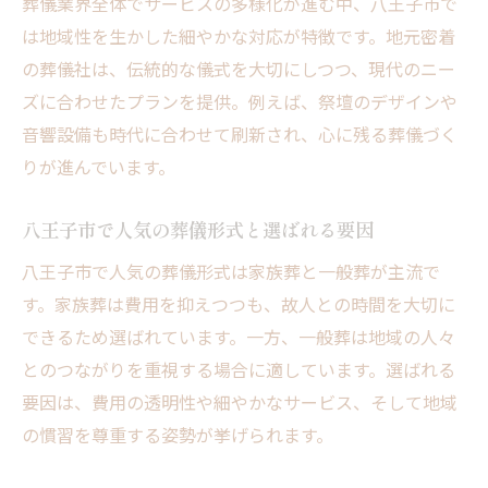
葬儀業界全体でサービスの多様化が進む中、八王子市で
八王子市で家族葬を行う際の注意点
は地域性を生かした細やかな対応が特徴です。地元密着
家族葬にかかる葬儀費用の目安と工夫
の葬儀社は、伝統的な儀式を大切にしつつ、現代のニー
失敗しない家族葬の準備と進め方のポイン
ズに合わせたプランを提供。例えば、祭壇のデザインや
ト
音響設備も時代に合わせて刷新され、心に残る葬儀づく
葬儀費用の内訳と節約ポイントを紹介
りが進んでいます。
葬儀費用の基本的な内訳と理解しておく点
八王子市で抑えたい葬儀費用の節約術
八王子市で人気の葬儀形式と選ばれる要因
見積もり比較で分かる葬儀費用の相場感
八王子市で人気の葬儀形式は家族葬と一般葬が主流で
無駄を省いた葬儀費用管理のポイント
す。家族葬は費用を抑えつつも、故人との時間を大切に
葬儀費用で見落としがちな追加費用対策
できるため選ばれています。一方、一般葬は地域の人々
とのつながりを重視する場合に適しています。選ばれる
安心できる葬儀費用の準備と節約方法
要因は、費用の透明性や細やかなサービス、そして地域
補助金や支給額の仕組みを専門家が解説
の慣習を尊重する姿勢が挙げられます。
八王子市の葬儀補助金制度の基礎知識
葬儀で受けられる支給額と申請条件を解説