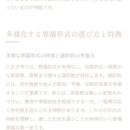
現場経験が裏付ける葬儀トラブル回避策
っているのが特徴です。
安心できる葬儀のための事前相談の重要性
納得できる葬儀のための手続きガイド
葬儀に必要な主要手続きの流れと注意事項
多様化する葬儀形式の選び方と特徴
各種申請書類と提出先の基本情報を解説
葬儀後に必要な手続きと期限のチェックポ
多様な葬儀形式の特徴と選択時の考慮点
イント
八王子市では、葬儀形式が多様化し、伝統的な一般葬か
手続きの見落としを防ぐためのチェックリ
ら家族葬、直葬まで様々な選択肢が存在します。選択時
スト
には、参列者数や故人の意向、予算、宗教的背景を考慮
納得できる葬儀のためのトラブル回避法
することが重要です。例えば、家族葬は親しい家族のみ
家族で共有したい葬儀後の重要な手続き
で行い、費用や準備負担を軽減できる一方、一般葬は広
く参列者を迎えられる特徴があります。これらの形式の
特徴を理解し、適した形式を選ぶことが納得のいく葬儀
準備の第一歩です。