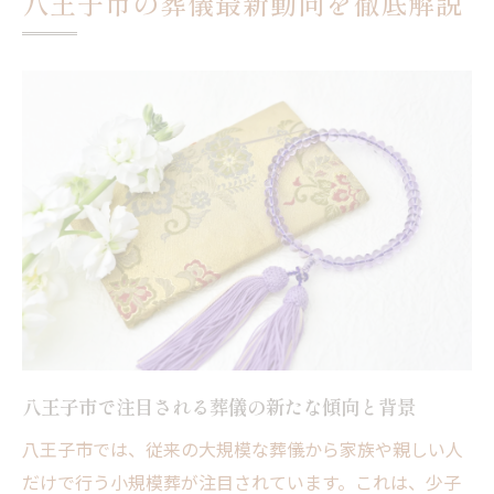
八王子市の葬儀最新動向を徹底解説
とは
八王子市に根ざした最新葬儀事情を詳細解
説
多様化する葬儀形式の選び方と特徴
多様な葬儀形式の特徴と選択時の考慮点
葬儀形式ごとのメリットと選び方のポイン
ト
家族葬から一般葬まで形式別の違いを解説
自分に合った葬儀形式の選び方を徹底比較
葬儀スタイルの多様化と利用者の声から学
ぶ
八王子市で注目される葬儀の新たな傾向と背景
八王子市で選ばれる葬儀形式の最新トレン
ド
八王子市では、従来の大規模な葬儀から家族や親しい人
だけで行う小規模葬が注目されています。これは、少子
八王子市で考える最適な葬儀準備