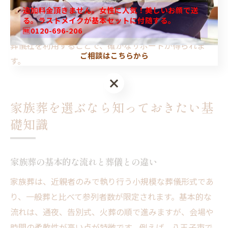
追加料金頂きません。女性に人気！美しいお顔で送
し、必要なサービスを的確に組み込むことが安心感につ
る。ラストメイクが基本セットに付随する。
ながります。また、当社のように30年以上の実績を持つ
🆓0120-696-206
葬儀社を利用することで、確かなサポートが得られま
ご相談はこちらから
す。
家族葬を選ぶなら知っておきたい基
礎知識
家族葬の基本的な流れと葬儀との違い
家族葬は、近親者のみで執り行う小規模な葬儀形式であ
り、一般葬と比べて参列者数が限定されます。基本的な
流れは、通夜、告別式、火葬の順で進みますが、会場や
時間の柔軟性が高い点が特徴です。例えば、八王子市で