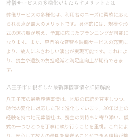
葬儀サービスの多様化がもたらすメリットとは
葬儀補助金の申請手順と必要な書類まとめ
葬儀サービスの多様化は、利用者のニーズに柔軟に応え
支給額の確認方法とよくある質問に回答
られる点が最大のメリットです。具体的には、規模や形
葬儀補助金を利用する際の注意点とポイン
式の選択肢が増え、予算に応じたプランニングが可能に
ト
なります。また、専門的な音響や装飾サービスの充実に
専門家が教える葬儀費用軽減の具体策
より、故人にふさわしい演出が実現可能です。これによ
現場経験から見た葬儀の安心ポイント
り、喪主や遺族の負担軽減と満足度向上が期待できま
す。
葬儀現場経験者が語る安心できる進行のコ
ツ
八王子市に根ざした最新葬儀事情を詳細解説
信頼できる葬儀社選びの実体験から学ぶ注
八王子市の最新葬儀事情は、地域の伝統を尊重しつつ、
意点
時代の変化に対応した形で進化しています。30年以上の
葬儀当日の流れと現場での気配りポイント
経験を持つ地元葬儀社は、喪主の気持ちに寄り添い、儀
家族が安心して任せられる葬儀サポート体
式の一つひとつを丁寧に執り行うことを重視。これによ
制
り、安心して故人の最期を見送ることができる環境が整