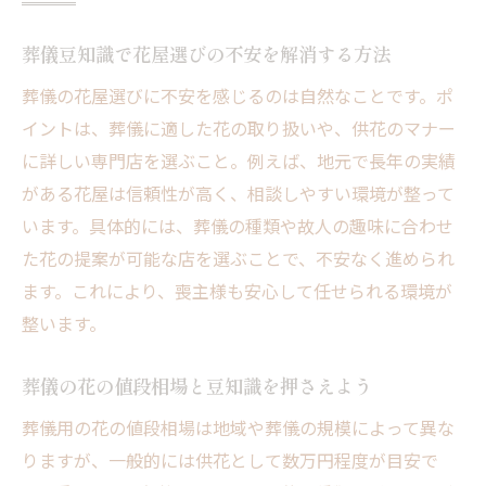
供花の正しい読み方と葬儀豆知識を解説
葬儀豆知識で花屋選びの不安を解消する方法
供花の読み方と葬儀豆知識をやさしく解説
葬儀の花屋選びに不安を感じるのは自然なことです。ポ
供花の読み間違いを防ぐ葬儀豆知識
イントは、葬儀に適した花の取り扱いや、供花のマナー
葬式で役立つ供花の意味と豆知識を知る
に詳しい専門店を選ぶこと。例えば、地元で長年の実績
葬儀豆知識で供花の正しい使い方を理解す
がある花屋は信頼性が高く、相談しやすい環境が整って
る
います。具体的には、葬儀の種類や故人の趣味に合わせ
供花を選ぶ際に押さえたい読み方と豆知識
た花の提案が可能な店を選ぶことで、不安なく進められ
供花の読み方が気になる方への葬儀豆知識
ます。これにより、喪主様も安心して任せられる環境が
弔意を伝える葬儀の花マナー豆知識集
整います。
葬儀豆知識でわかる花マナーの基本
葬儀の花の値段相場と豆知識を押さえよう
葬儀で恥をかかない花マナーと豆知識
お葬式の花マナーを守るための葬儀豆知識
葬儀用の花の値段相場は地域や葬儀の規模によって異な
りますが、一般的には供花として数万円程度が目安で
弔意を伝えるための花選びと豆知識の要点