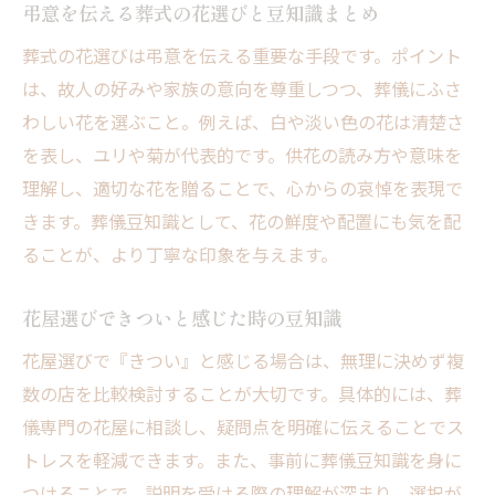
ト
弔意を伝える葬式の花選びと豆知識まとめ
葬儀で避けたい色や花の豆知識をお届け
葬式の花選びは弔意を伝える重要な手段です。ポイント
失敗しないための葬儀花豆知識と選び方
は、故人の好みや家族の意向を尊重しつつ、葬儀にふさ
葬儀用フラワーで大切な豆知識を解説
わしい花を選ぶこと。例えば、白や淡い色の花は清楚さ
葬儀後のお悔やみ花の扱い方も知って安心
を表し、ユリや菊が代表的です。供花の読み方や意味を
理解し、適切な花を贈ることで、心からの哀悼を表現で
葬儀後のお悔やみ花の豆知識と対応方法
きます。葬儀豆知識として、花の鮮度や配置にも気を配
お悔やみ花の取り扱いに役立つ葬儀豆知識
ることが、より丁寧な印象を与えます。
葬儀豆知識で知る葬儀後の花のマナー
お悔やみ花の扱い方の豆知識を押さえよう
花屋選びできついと感じた時の豆知識
安心できる葬儀後の花マナー豆知識解説
花屋選びで『きつい』と感じる場合は、無理に決めず複
葬儀フラワーのその後に役立つ豆知識
数の店を比較検討することが大切です。具体的には、葬
供花を手配する際に役立つ葬儀豆知識
儀専門の花屋に相談し、疑問点を明確に伝えることでス
葬儀豆知識で供花手配のポイントを確認
トレスを軽減できます。また、事前に葬儀豆知識を身に
供花手配時に押さえたい葬儀豆知識まとめ
つけることで、説明を受ける際の理解が深まり、選択が