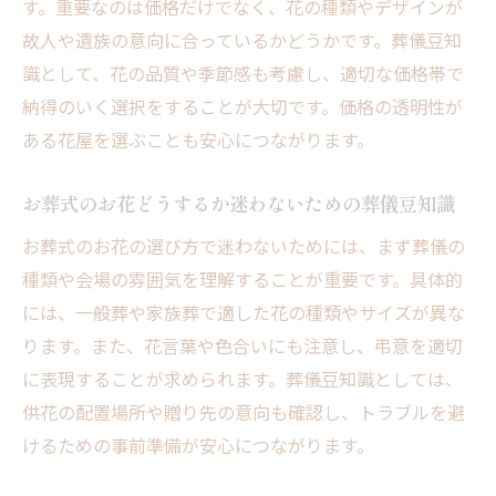
す。重要なのは価格だけでなく、花の種類やデザインが
供花マナーに役立つ葬儀豆知識を押さえる
故人や遺族の意向に合っているかどうかです。葬儀豆知
花マナーの疑問を解決する葬儀豆知識集
識として、花の品質や季節感も考慮し、適切な価格帯で
お葬式にふさわしい花の選び方とは
納得のいく選択をすることが大切です。価格の透明性が
葬儀にふさわしい花を選ぶための豆知識
ある花屋を選ぶことも安心につながります。
葬儀豆知識で知る花の種類と選び方
お葬式のお花どうするか迷う方への豆知識
お葬式のお花どうするか迷わないための葬儀豆知識
失敗しない葬儀花選びのコツと豆知識
お葬式のお花の選び方で迷わないためには、まず葬儀の
花言葉で選ぶ葬儀花と豆知識を紹介
種類や会場の雰囲気を理解することが重要です。具体的
には、一般葬や家族葬で適した花の種類やサイズが異な
葬儀豆知識で安心の花選びを実現
ります。また、花言葉や色合いにも注意し、弔意を適切
葬儀で避けたい花と適切な種類の考え方
に表現することが求められます。葬儀豆知識としては、
葬式でダメな花と豆知識をしっかり把握
供花の配置場所や贈り先の意向も確認し、トラブルを避
葬儀豆知識で避けるべき花の特徴を解説
けるための事前準備が安心につながります。
適切な葬儀花の種類と豆知識を知るポイン