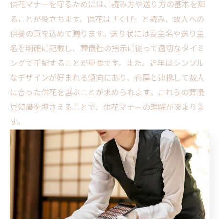
供花マナーを守るためには、読み方や送り方の基本を知
ることが役立ちます。供花は「くげ」と読み、故人への
供養の意を込めて贈ります。送り状には喪主名や送り主
名を明確に記載し、葬儀社の指示に従って適切なタイミ
ングで手配することが重要です。また、近年はシンプル
なデザインが好まれる傾向にあり、花屋と連携して故人
に合った供花を選ぶことが求められます。これらの葬儀
豆知識を押さえることで、供花マナーの理解が深まりま
す。
花マナーの疑問を解決する葬儀豆知識集
葬儀に関する花マナーの疑問は多岐にわたりますが、基
本的な葬儀豆知識で多くが解決可能です。例えば、葬儀
にふさわしい花は白や淡色であること、供花の送り主名
の書き方、また花の配置方法などが代表例です。これら