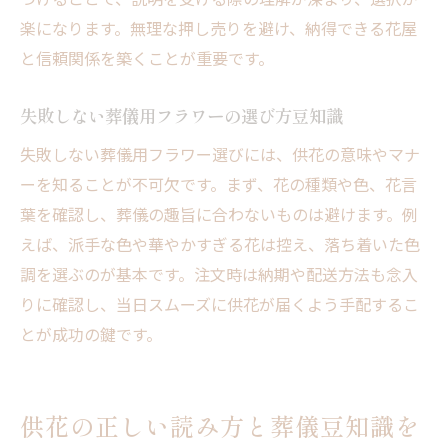
楽になります。無理な押し売りを避け、納得できる花屋
葬儀花の手配方法と豆知識をしっかり解説
と信頼関係を築くことが重要です。
供花を頼む際の注意点と葬儀豆知識
葬儀用花の手配で迷わない豆知識の活用法
失敗しない葬儀用フラワーの選び方豆知識
供花手配に役立つ葬儀豆知識の基本
失敗しない葬儀用フラワー選びには、供花の意味やマナ
葬儀の花をどこに頼むか迷ったときの指針
ーを知ることが不可欠です。まず、花の種類や色、花言
葬儀の花を頼む先選びと豆知識を紹介
葉を確認し、葬儀の趣旨に合わないものは避けます。例
葬儀豆知識で花屋選びの疑問を解決する
えば、派手な色や華やかすぎる花は控え、落ち着いた色
お葬式の花はどこに頼むべきか豆知識解説
調を選ぶのが基本です。注文時は納期や配送方法も念入
花屋選びがきつい時の葬儀豆知識活用法
りに確認し、当日スムーズに供花が届くよう手配するこ
とが成功の鍵です。
安心できる葬儀花手配の豆知識とコツ
葬儀の花を頼む時に役立つ豆知識まとめ
供花の正しい読み方と葬儀豆知識を