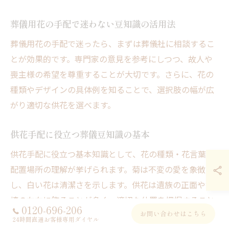
葬儀用花の手配で迷わない豆知識の活用法
葬儀用花の手配で迷ったら、まずは葬儀社に相談するこ
とが効果的です。専門家の意見を参考にしつつ、故人や
喪主様の希望を尊重することが大切です。さらに、花の
種類やデザインの具体例を知ることで、選択肢の幅が広
がり適切な供花を選べます。
供花手配に役立つ葬儀豆知識の基本
供花手配に役立つ基本知識として、花の種類・花言葉・
配置場所の理解が挙げられます。菊は不変の愛を象徴
し、白い花は清潔さを示します。供花は遺族の正面や祭
壇の左右に飾ることが多く、適切な位置を把握すること
0120-696-206
お問い合わせはこちら
で、より丁寧な供花手配が可能です。
24時間直通お客様専用ダイヤル