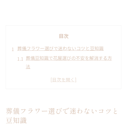
目次
葬儀フラワー選びで迷わないコツと豆知識
葬儀豆知識で花屋選びの不安を解消する方
法
葬儀の花の値段相場と豆知識を押さえよう
お葬式のお花どうするか迷わないための葬
儀豆知識
弔意を伝える葬式の花選びと豆知識まとめ
葬儀フラワー選びで迷わないコツと
花屋選びできついと感じた時の豆知識
豆知識
失敗しない葬儀用フラワーの選び方豆知識