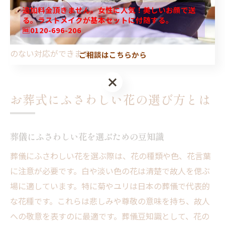
は地域や宗教によって多少異なるため、事前に確認する
追加料金頂きません。女性に人気！美しいお顔で送
る。ラストメイクが基本セットに付随する。
ことが推奨されます。こうした疑問解決を通じて、葬儀
🆓0120-696-206
における花マナーの理解と実践がスムーズになり、失礼
のない対応ができます。
ご相談はこちらから
お葬式にふさわしい花の選び方とは
葬儀にふさわしい花を選ぶための豆知識
葬儀にふさわしい花を選ぶ際は、花の種類や色、花言葉
に注意が必要です。白や淡い色の花は清楚で故人を偲ぶ
場に適しています。特に菊やユリは日本の葬儀で代表的
な花種です。これらは悲しみや尊敬の意味を持ち、故人
への敬意を表すのに最適です。葬儀豆知識として、花の