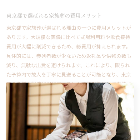
東京都で選ばれる家族葬の費用メリット
東京都で家族葬が選ばれる理由の一つに費用メリットが
あります。大規模な葬儀に比べて式場利用料や飲食接待
費用が大幅に削減できるため、総費用が抑えられます。
具体的には、参列者数が少ないため返礼品や供物の数も
減り、無駄な出費を避けられます。これにより、限られ
た予算内で故人を丁寧に見送ることが可能となり、東京
都の多様な経済状況にマッチした葬儀形態として支持さ
れています。
家族葬の費用節約ポイントと注意事項
家族葬の費用を節約するポイントは、まず必要なサービ
スを明確にし不要なオプションを削減することです。例