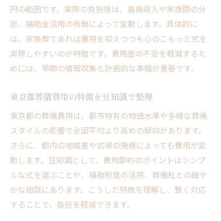
費用負担を減らす具体的な豆知識集
円の範囲です。実際の負担感は、香典収入や家族間の分
貯金がなくても安心な葬式費用の工夫
担、補助金活用の有無によって変動します。具体的に
葬儀費用で困らないための豆知識活用
は、家族葬であれば費用を抑えつつも心のこもった式を
東京都で後悔しない葬儀費用の選び方
実現しやすいのが特徴です。費用面の不安を軽減するた
めには、早期の情報収集と計画的な準備が重要です。
東京都で失敗しない葬儀費用の見極め方
葬儀豆知識を活かした業者選びのコツ
東京都葬儀費用の特徴を豆知識で整理
葬儀費用内訳を比較する際のポイント
東京都の葬儀費用は、都市特有の物価水準や多様な葬儀
納得できる葬儀費用の選択基準とは
スタイルの影響で全国平均より高めの傾向があります。
東京都の葬儀費用トラブル防止策
さらに、都内の地域差や式場の規模によっても費用が変
満足度の高い葬儀費用選びの豆知識
動します。豆知識として、費用節約のポイントはシンプ
ルな式を選ぶことや、補助制度の活用、葬儀社との細や
かな相談にあります。こうした特徴を理解し、賢く対応
することで、負担を軽減できます。