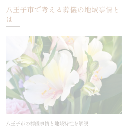
現代ニーズに応える八王子市の葬儀選び
八王子市で考える葬儀の地域事情と
現代的な葬儀ニーズと八王子市の対応
は
八王子市で多様化する葬儀形式の選び方
家族の希望を叶える葬儀プランの探し方
八王子市で注目される新しい葬儀スタイル
地域事情を反映した葬儀プランの特徴
直葬や一日葬が八王子市で注目される理由
八王子市で直葬が選ばれる背景を解説
一日葬が八王子市で支持される理由とは
直葬・一日葬のメリットと注意点
現代家族に合う葬儀形式を八王子市で考え
る
八王子市の葬儀事情と直葬増加の傾向
八王子市の葬儀事情と地域特性を解説