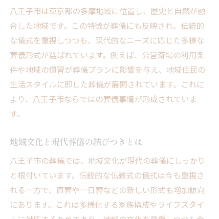
費用面から見る八王子市の葬儀事情
八王子市は東京都の多摩地域に位置し、歴史と自然が融
八王子市の葬儀費用相場と内訳を把握
合した地域です。この特徴が葬儀にも反映され、伝統的
費用を抑える葬儀プラン選びのコツ
な儀式を重視しつつも、現代的なニーズに応じた多様な
八王子市で安心の葬儀費用比較方法
葬儀形式が選ばれています。例えば、公営斎場の利用条
件や地域の慣習が葬儀プランに影響を与え、地域住民の
公営斎場利用で費用を抑えるポイント
生活スタイルに即した葬儀が展開されています。これに
実際の葬儀費用とサービス内容の違い
より、八王子市ならではの葬儀事情が形成されていま
安心できる葬儀社を八王子市で選ぶポイント
す。
八王子市で信頼できる葬儀社の見極め方
評判や口コミを活用した葬儀社選び
地域文化と現代葬儀の結びつきとは
葬儀社選定で重視すべきポイントとは
八王子市の葬儀では、地域文化が現代の葬儀にしっかり
八王子市の地域密着型葬儀社の特徴
と根付いています。伝統的な仏教式の儀式は今も重視さ
トラブルを防ぐ葬儀社選びの実践方法
れる一方で、直葬や一日葬などの新しい形式も増加傾向
公営斎場の利用条件と葬儀形式の違い解説
にあります。これは多様化する家族構成やライフスタイ