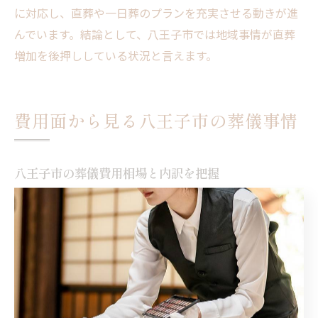
に対応し、直葬や一日葬のプランを充実させる動きが進
んでいます。結論として、八王子市では地域事情が直葬
増加を後押ししている状況と言えます。
費用面から見る八王子市の葬儀事情
八王子市の葬儀費用相場と内訳を把握
八王子市での葬儀費用の相場と内訳を把握することは、
納得できる葬儀を計画するうえで不可欠です。一般的に
費用は葬儀の規模や形式によって異なりますが、式場使
用料、祭壇費、僧侶へのお布施、遺体搬送費用などが主
な内訳です。これらを理解することで、予算管理がしや
すくなり、無理のないプランニングが可能になります。