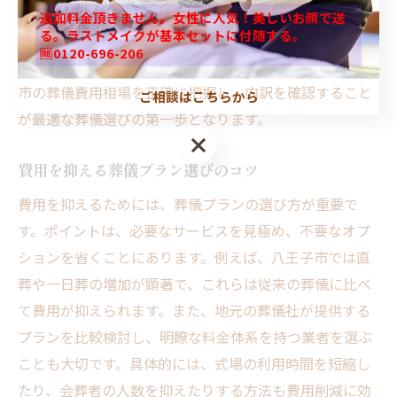
具体例として、伝統的な葬儀では祭壇や会葬者への対応
追加料金頂きません。女性に人気！美しいお顔で送
る。ラストメイクが基本セットに付随する。
費用が多くかかりますが、直葬などのシンプルな形式は
🆓0120-696-206
費用を抑えやすい傾向にあります。したがって、八王子
市の葬儀費用相場を正確に把握し、内訳を確認すること
ご相談はこちらから
が最適な葬儀選びの第一歩となります。
費用を抑える葬儀プラン選びのコツ
費用を抑えるためには、葬儀プランの選び方が重要で
す。ポイントは、必要なサービスを見極め、不要なオプ
ションを省くことにあります。例えば、八王子市では直
葬や一日葬の増加が顕著で、これらは従来の葬儀に比べ
て費用が抑えられます。また、地元の葬儀社が提供する
プランを比較検討し、明瞭な料金体系を持つ業者を選ぶ
ことも大切です。具体的には、式場の利用時間を短縮し
たり、会葬者の人数を抑えたりする方法も費用削減に効