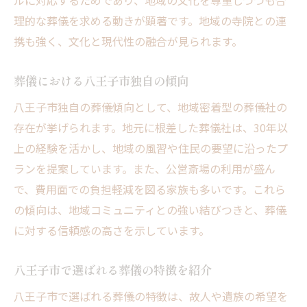
ルに対応するためであり、地域の文化を尊重しつつも合
八王子市の公営斎場利用条件を詳しく解説
理的な葬儀を求める動きが顕著です。地域の寺院との連
公営斎場と民間斎場の違いを知る
携も強く、文化と現代性の融合が見られます。
費用や手続きにおける葬儀形式の違い
公営斎場を利用するメリットと注意点
葬儀における八王子市独自の傾向
八王子市で選べる葬儀形式の比較ポイント
八王子市独自の葬儀傾向として、地域密着型の葬儀社の
存在が挙げられます。地元に根差した葬儀社は、30年以
上の経験を活かし、地域の風習や住民の要望に沿ったプ
ランを提案しています。また、公営斎場の利用が盛ん
で、費用面での負担軽減を図る家族も多いです。これら
の傾向は、地域コミュニティとの強い結びつきと、葬儀
に対する信頼感の高さを示しています。
八王子市で選ばれる葬儀の特徴を紹介
八王子市で選ばれる葬儀の特徴は、故人や遺族の希望を