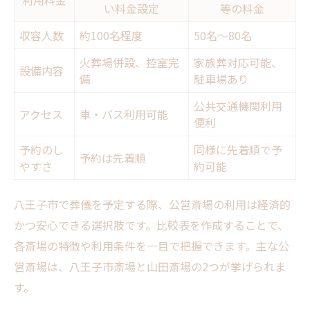
利用料金
い料金設定
等の料金
収容人数
約100名程度
50名～80名
火葬場併設、控室完
家族葬対応可能、
設備内容
備
駐車場あり
公共交通機関利用
アクセス
車・バス利用可能
便利
予約のし
同様に先着順で予
予約は先着順
やすさ
約可能
八王子市で葬儀を予定する際、公営斎場の利用は経済的
かつ安心できる選択肢です。比較表を作成することで、
各斎場の特徴や利用条件を一目で把握できます。主な公
営斎場は、八王子市斎場と山田斎場の2つが挙げられま
す。