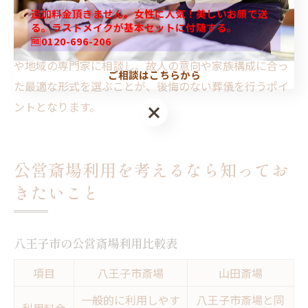
追加料金頂きません。女性に人気！美しいお顔で送
注意点として、風習を尊重しつつも現代の生活スタイル
る。ラストメイクが基本セットに付随する。
🆓0120-696-206
に合わせて柔軟に対応することが求められます。葬儀社
や地域の専門家に相談し、故人の意向や家族構成に合っ
ご相談はこちらから
た最適な形式を選ぶことが、後悔のない葬儀を行うポイ
ントとなります。
公営斎場利用を考えるなら知ってお
きたいこと
八王子市の公営斎場利用比較表
項目
八王子市斎場
山田斎場
一般的に利用しやす
八王子市斎場と同