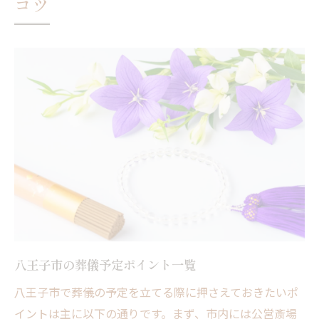
コツ
地域特有の葬儀準備ステップ表
葬儀予定時の手順と注意点解説
準備に役立つチェックリスト活用
八王子ならではの風習を学ぶ
公営斎場利用を考えるなら知っておきたいこと
八王子市の公営斎場利用比較表
斎場選びで押さえるべき豆知識
アクセスや設備の特徴をチェック
公営斎場の予約手順と注意点
利用料金や条件のポイント整理
火葬場の空き状況や予約方法のポイント
八王子市の葬儀予定ポイント一覧
八王子火葬場の空き状況早見表
八王子市で葬儀の予定を立てる際に押さえておきたいポ
予約方法の流れと手順を解説
イントは主に以下の通りです。まず、市内には公営斎場