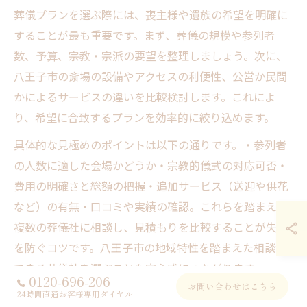
葬儀プランを選ぶ際には、喪主様や遺族の希望を明確に
することが最も重要です。まず、葬儀の規模や参列者
数、予算、宗教・宗派の要望を整理しましょう。次に、
八王子市の斎場の設備やアクセスの利便性、公営か民間
かによるサービスの違いを比較検討します。これによ
り、希望に合致するプランを効率的に絞り込めます。
具体的な見極めのポイントは以下の通りです。・参列者
の人数に適した会場かどうか・宗教的儀式の対応可否・
費用の明確さと総額の把握・追加サービス（送迎や供花
など）の有無・口コミや実績の確認。これらを踏まえ、
複数の葬儀社に相談し、見積もりを比較することが失敗
を防ぐコツです。八王子市の地域特性を踏まえた相談が
できる葬儀社を選ぶことも安心感につながります。
0120-696-206
お問い合わせはこちら
24時間直通お客様専用ダイヤル