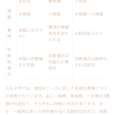
な形式
模葬儀
で実施
規
大規模
小規模
中規模〜小規模
模
費用や準備
費
高額になりや
負担を抑え
比較的低コスト
用
すい
られる
宗
教
宗教儀式は
手厚い宗教儀
宗教儀式は簡素化
的
可能だが簡
式が可能
される傾向
儀
易的
式
八王子市では、地域のニーズに応じた多様な葬儀プラン
が用意されています。主に一般葬、家族葬、一日葬の3種
類が代表的で、それぞれに特徴と利点があります。ま
ず、一般葬は多くの参列者を招く伝統的な形式で、宗教