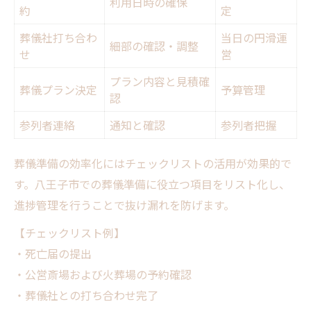
利用日時の確保
約
定
葬儀社打ち合わ
当日の円滑運
細部の確認・調整
せ
営
プラン内容と見積確
葬儀プラン決定
予算管理
認
参列者連絡
通知と確認
参列者把握
葬儀準備の効率化にはチェックリストの活用が効果的で
す。八王子市での葬儀準備に役立つ項目をリスト化し、
進捗管理を行うことで抜け漏れを防げます。
【チェックリスト例】
・死亡届の提出
・公営斎場および火葬場の予約確認
・葬儀社との打ち合わせ完了