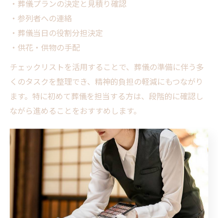
・葬儀プランの決定と見積り確認
・参列者への連絡
・葬儀当日の役割分担決定
・供花・供物の手配
チェックリストを活用することで、葬儀の準備に伴う多
くのタスクを整理でき、精神的負担の軽減にもつながり
ます。特に初めて葬儀を担当する方は、段階的に確認し
ながら進めることをおすすめします。
八王子ならではの風習を学ぶ
八王子市には地域ならではの葬儀風習や慣習が存在しま
す。これらを理解することで、故人や遺族の気持ちに寄
り添った葬儀が実現できます。例えば、地元の寺院で行
われる伝統的な供養方法や、近隣住民との交流を重視し
た式の進め方が挙げられます。