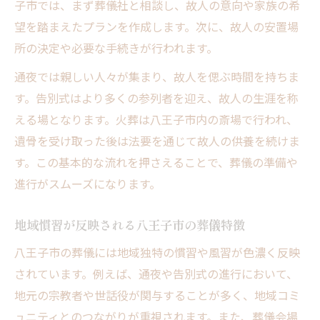
子市では、まず葬儀社と相談し、故人の意向や家族の希
八王子市で人気の返礼品傾向
望を踏まえたプランを作成します。次に、故人の安置場
参列者に喜ばれる返礼品の選び方
所の決定や必要な手続きが行われます。
返礼品選びで迷った時の判断基準
通夜では親しい人々が集まり、故人を偲ぶ時間を持ちま
す。告別式はより多くの参列者を迎え、故人の生涯を称
える場となります。火葬は八王子市内の斎場で行われ、
遺骨を受け取った後は法要を通じて故人の供養を続けま
す。この基本的な流れを押さえることで、葬儀の準備や
進行がスムーズになります。
地域慣習が反映される八王子市の葬儀特徴
八王子市の葬儀には地域独特の慣習や風習が色濃く反映
されています。例えば、通夜や告別式の進行において、
地元の宗教者や世話役が関与することが多く、地域コミ
ュニティとのつながりが重視されます。また、葬儀会場