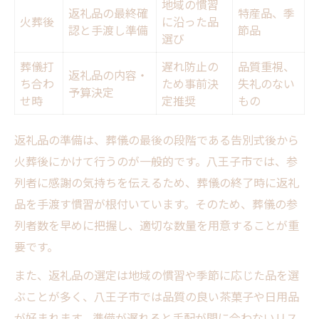
地域の慣習
返礼品の最終確
特産品、季
火葬後
に沿った品
認と手渡し準備
節品
選び
葬儀打
遅れ防止の
品質重視、
返礼品の内容・
ち合わ
ため事前決
失礼のない
予算決定
せ時
定推奨
もの
返礼品の準備は、葬儀の最後の段階である告別式後から
火葬後にかけて行うのが一般的です。八王子市では、参
列者に感謝の気持ちを伝えるため、葬儀の終了時に返礼
品を手渡す慣習が根付いています。そのため、葬儀の参
列者数を早めに把握し、適切な数量を用意することが重
要です。
また、返礼品の選定は地域の慣習や季節に応じた品を選
ぶことが多く、八王子市では品質の良い茶菓子や日用品
が好まれます。準備が遅れると手配が間に合わないリス