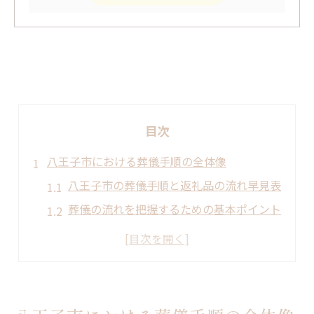
目次
八王子市における葬儀手順の全体像
八王子市の葬儀手順と返礼品の流れ早見表
葬儀の流れを把握するための基本ポイント
地域慣習が反映される八王子市の葬儀特徴
葬儀手順を進める際の注意点まとめ
返礼品準備が必要となるタイミング解説
家族の負担を減らす葬儀の進め方とは