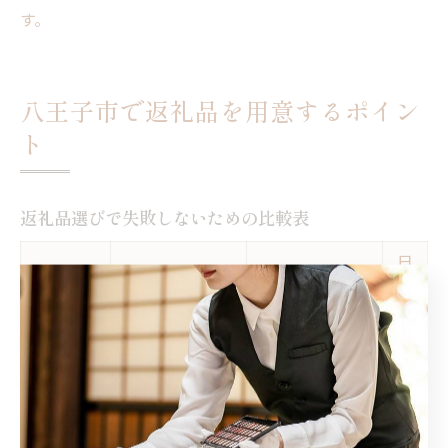
す。
八王子市で返礼品を用意するポイン
ト
返礼品選びで失敗しないための比較表
日
食品系（お茶・
消耗品（タオ
比較項目
用
菓子類）
ル・石鹸）
品
価格帯
低～中
中～高
中
地域慣習
高い（地元産推
中
中
適合度
奨）