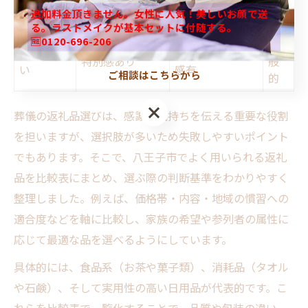
やや低い（嗜好
高
実用性
高い
追加料金頂きません。女性に人気！美しいお顔で送
品含む）
い
る。ラストメイクが基本セットに付随する。
🆓0120-696-206
一
包装の違
シンプル～高級
特別感あり
般
い
感有
ご相談はこちらから
的
葬儀の返礼品選びは、感謝の気持ちを伝える重要な役割
を担いますが、選択肢が多いため失敗しやすいポイント
でもあります。そこで、八王子市でよく用いられる返礼
品を比較表にまとめ、選ぶ際の判断基準をわかりやすく
整理しました。例えば、価格帯・内容・地域の慣習への
適合度などを軸に比較し、家族の希望や参列者の属性に
応じて最適な品を選べるようにしています。
具体的には、食品系（お茶や菓子類）、消耗品（タオル
や石鹸）、そして実用性の高い日用品が代表的です。こ