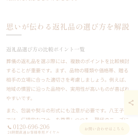
思いが伝わる返礼品の選び方を解説
返礼品選び方の比較ポイント一覧
葬儀の返礼品を選ぶ際には、複数のポイントを比較検討
することが重要です。まず、品物の種類や価格帯、贈る
相手の立場に合った適切さを考慮しましょう。例えば、
地域の慣習に沿った品物や、実用性が高いものが喜ばれ
やすいです。
また、包装や熨斗の形式にも注意が必要です。八王子市
では、伝統的なマナーを尊重しつつも、現代のニーズに
0120-696-206
合わせたデザインも受け入れられています。返礼品の数
お問い合わせはこちら
24時間直通お客様専用ダイヤル