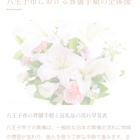
八王子市における葬儀手順の全体像
事前準備で家族の負担を軽減する方法一覧
八王子市で選ばれる葬儀進行の工夫
返礼品手配をスムーズに進めるコツ
負担減につながる葬儀手順のポイント
家族が安心できる進行サポート例
八王子市で返礼品を用意するポイント
返礼品選びで失敗しないための比較表
八王子市の返礼品事情と傾向を解説
葬儀返礼品の人気アイテムは何か
タイミング別に見る返礼品の準備法
葬儀返礼品を選ぶ際の注意事項
八王子市の葬儀手順と返礼品の流れ早見表
心を込めた葬儀を実現する準備と流れ
八王子市での葬儀は、一般的な日本の葬儀の流れに地域
心を込めた葬儀準備の手順一覧
の慣習が加わり、故人を敬う丁寧な手順で進みます。ま