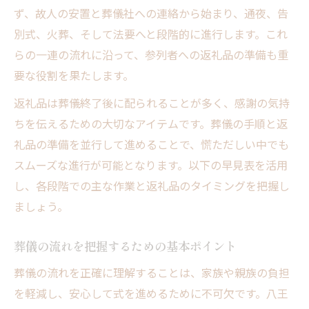
八王子市で大切にされる準備の流れ
ず、故人の安置と葬儀社への連絡から始まり、通夜、告
返礼品に心を込めるポイント
別式、火葬、そして法要へと段階的に進行します。これ
らの一連の流れに沿って、参列者への返礼品の準備も重
家族の希望を叶える葬儀手順の工夫
要な役割を果たします。
葬儀準備でよくある悩みと解決策
返礼品は葬儀終了後に配られることが多く、感謝の気持
故人を偲ぶ八王子市の葬儀手順と注意点
ちを伝えるための大切なアイテムです。葬儀の手順と返
八王子市葬儀手順と注意点一覧表
礼品の準備を並行して進めることで、慌ただしい中でも
故人を偲ぶための流れと配慮点
スムーズな進行が可能となります。以下の早見表を活用
返礼品マナーを守るための心得
し、各段階での主な作業と返礼品のタイミングを把握し
葬儀手順で見落としやすい注意点
ましょう。
八王子市で守りたいしきたりのポイント
思いが伝わる返礼品の選び方を解説
葬儀の流れを把握するための基本ポイント
返礼品選び方の比較ポイント一覧
葬儀の流れを正確に理解することは、家族や親族の負担
思いが伝わる返礼品選定のコツ
を軽減し、安心して式を進めるために不可欠です。八王