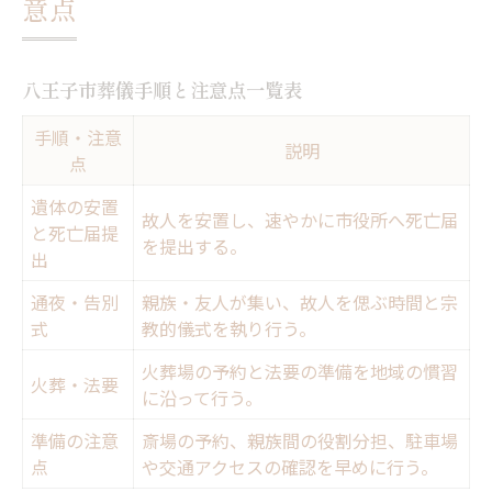
意点
八王子市葬儀手順と注意点一覧表
手順・注意
説明
点
遺体の安置
故人を安置し、速やかに市役所へ死亡届
と死亡届提
を提出する。
出
通夜・告別
親族・友人が集い、故人を偲ぶ時間と宗
式
教的儀式を執り行う。
火葬場の予約と法要の準備を地域の慣習
火葬・法要
に沿って行う。
準備の注意
斎場の予約、親族間の役割分担、駐車場
点
や交通アクセスの確認を早めに行う。