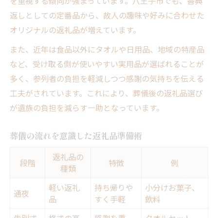
を重視する傾向が強まっています。八王子市でも、香典
葬儀の流れ別おすすめ返礼品例
返しとしての定番品から、故人の趣味や好みに合わせた
スムーズな返礼品選びのための流れ整理
オリジナルの返礼品が増えています。
流れに沿う返礼品選びの失敗例と対策
また、近年は食品以外にタオルや日用品、地域の特産品
など、受け取る側が使いやすい実用品が選ばれることが
多く、参列者の負担を軽減しつつ感謝の気持ちを伝える
工夫がされています。これにより、葬儀後の返礼品選び
が遺族の負担を減らす一助となっています。
葬儀の流れを意識した返礼品準備術
返礼品の
段階
特徴
例
種類
軽い返礼
持ち帰りや
小分けお菓子、
通夜
品
すく手軽
飲料