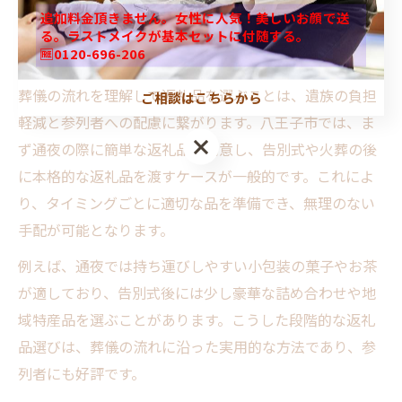
追加料金頂きません。女性に人気！美しいお顔で送
選定のポ
地域性や質の高さ
軽くて持ち帰りやすい
る。ラストメイクが基本セットに付随する。
イント
を重視
🆓0120-696-206
葬儀の流れを理解して返礼品を選ぶことは、遺族の負担
ご相談はこちらから
軽減と参列者への配慮に繋がります。八王子市では、ま
ず通夜の際に簡単な返礼品を用意し、告別式や火葬の後
に本格的な返礼品を渡すケースが一般的です。これによ
り、タイミングごとに適切な品を準備でき、無理のない
手配が可能となります。
例えば、通夜では持ち運びしやすい小包装の菓子やお茶
が適しており、告別式後には少し豪華な詰め合わせや地
域特産品を選ぶことがあります。こうした段階的な返礼
品選びは、葬儀の流れに沿った実用的な方法であり、参
列者にも好評です。