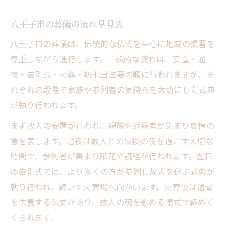
流れを踏まえた返礼品選びのコツ
八王子市の葬儀の流れ早見表
どのタイミングで返礼品が必要になるか
八王子市の葬儀は、伝統的な仏式を中心に地域の慣習を
葬儀の流れに沿った返礼品手配の注意点
尊重しながら進行します。一般的な流れは、安置・通
返礼品選びに失敗しない実践ポイント
夜・告別式・火葬・初七日法要の順に行われますが、そ
八王子市の葬儀に適した返礼品とは
れぞれの段階で家族や参列者の気持ちを大切にした式典
八王子市で選ばれる返礼品ジャンル一覧
が執り行われます。
地域文化が反映された返礼品の魅力
まず故人の安置が行われ、親族や近親者が集まり哀悼の
葬儀の流れに合わせた返礼品選定例
意を表します。通夜は故人との最後の夜を過ごす大切な
伝統と現代感覚を両立した返礼品選び
時間で、参列者が集まり献花や読経が行われます。翌日
八王子市で重視される返礼品マナー
の告別式では、より多くの方が参列し故人を偲ぶ式典が
返礼品はいつ渡す？葬儀進行上のポイント
執り行われ、続いて火葬場へ向かいます。火葬後は遺骨
を供養する法要があり、故人の魂を慰める儀式で締めく
葬儀の流れ別・返礼品を渡すタイミング
くられます。
受付での返礼品渡し方ガイド