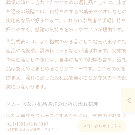
葬儀の流れに合わせたおすすめの返礼品としては、まず
お通夜の段階では、日持ちのするお菓子やタオルなどの
実用的な品が好まれます。これらは参列者が手軽に持ち
帰りやすく、感謝の気持ちを伝えやすい点が理由です。
告別式後には、より格式のある品として地元八王子の特
産品や高級茶、調味料セットなどが選ばれます。火葬後
の精進落としの際には、食事の席での配慮も含め、返礼
品は控えめにまとめることがマナーです。これらの例を
踏まえ、流れに適した返礼品を選ぶことが参列者への配
慮につながります。
スムーズな返礼品選びのための流れ整理
返礼品選びをスムーズにするためには、葬儀の流れを段
0120-696-206
階ごとに整理し、準備のタイミングを計画的に設定する
お問い合わせはこちら
24時間直通お客様専用ダイヤル
ことが有効です。まず、葬儀の依頼時に葬儀社と相談