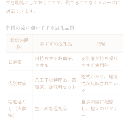
グを明確にしておくことで、慌てることなくスムーズに
対応できます。
葬儀の流れ別おすすめ返礼品例
葬儀の段
おすすめ返礼品
特徴
階
日持ちするお菓子、
参列者が持ち帰り
お通夜
タオル
やすく実用的
格式があり、地域
八王子の特産品、高
告別式後
性が反映されてい
級茶、調味料セット
る
精進落と
食事の席に配慮
し（火葬
控えめな返礼品
し、控えめがマナ
後）
ー