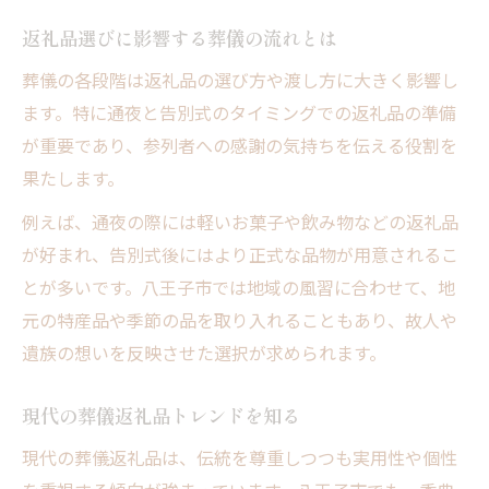
葬儀進行における返礼品の役割とは
返礼品選びに影響する葬儀の流れとは
返礼品を渡す際のマナーと注意点
葬儀の各段階は返礼品の選び方や渡し方に大きく影響し
参列者が戸惑わない返礼品の渡し方
ます。特に通夜と告別式のタイミングでの返礼品の準備
参列者が安心する返礼品手配のコツ
が重要であり、参列者への感謝の気持ちを伝える役割を
葬儀の流れを踏まえた返礼品手配例
果たします。
参列者の負担を減らす返礼品手配法
例えば、通夜の際には軽いお菓子や飲み物などの返礼品
葬儀の流れに応じた手配タイミング
が好まれ、告別式後にはより正式な品物が用意されるこ
返礼品手配で気を付けたいポイント
とが多いです。八王子市では地域の風習に合わせて、地
安心感を生む返礼品手配の工夫
元の特産品や季節の品を取り入れることもあり、故人や
遺族の想いを反映させた選択が求められます。
葬儀の流れを知ると返礼品が選びやすくなる秘
訣
現代の葬儀返礼品トレンドを知る
葬儀の流れ理解が返礼品選びに役立つ理由
現代の葬儀返礼品は、伝統を尊重しつつも実用性や個性
返礼品選びで迷わないための流れチェック