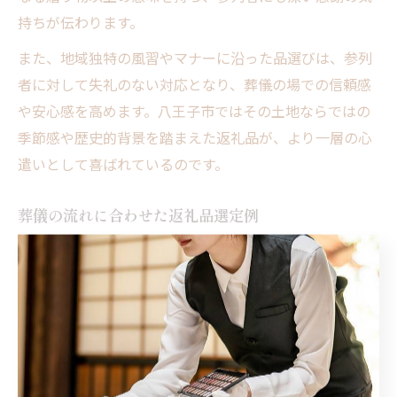
持ちが伝わります。
また、地域独特の風習やマナーに沿った品選びは、参列
者に対して失礼のない対応となり、葬儀の場での信頼感
や安心感を高めます。八王子市ではその土地ならではの
季節感や歴史的背景を踏まえた返礼品が、より一層の心
遣いとして喜ばれているのです。
葬儀の流れに合わせた返礼品選定例
返礼品の
通夜
告別式・火葬後
段階
品物の特
持ち運びしやすい小包
豪華な詰め合わせ
徴
装の菓子やお茶
や地域特産品
簡単なお礼と気持ちの
感謝の気持ちを深
目的
伝達
く伝える