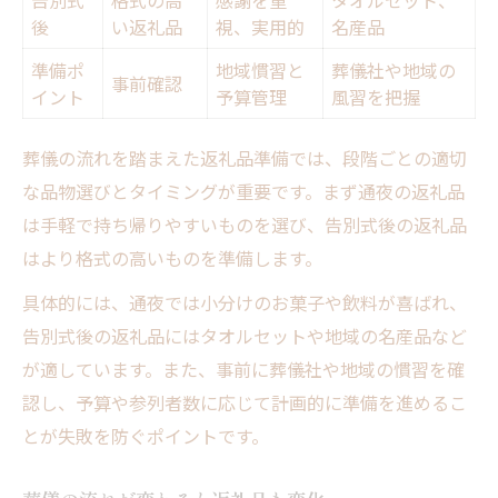
告別式
格式の高
感謝を重
タオルセット、
後
い返礼品
視、実用的
名産品
準備ポ
地域慣習と
葬儀社や地域の
事前確認
イント
予算管理
風習を把握
葬儀の流れを踏まえた返礼品準備では、段階ごとの適切
な品物選びとタイミングが重要です。まず通夜の返礼品
は手軽で持ち帰りやすいものを選び、告別式後の返礼品
はより格式の高いものを準備します。
具体的には、通夜では小分けのお菓子や飲料が喜ばれ、
告別式後の返礼品にはタオルセットや地域の名産品など
が適しています。また、事前に葬儀社や地域の慣習を確
認し、予算や参列者数に応じて計画的に準備を進めるこ
とが失敗を防ぐポイントです。