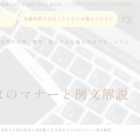
葬儀に参列する際の挨拶と東京都八王子市ならではのマナーと例文解説
各種営業の方はこちらからお進みください
東花堂の特徴
概要
気まぐれな親父のぼやき
コラム
直葬
家族葬
はのマナーと例文解説
事前相談
式場
火葬
に参列する際の挨拶と東京都八王子市ならではのマナーと例文解説