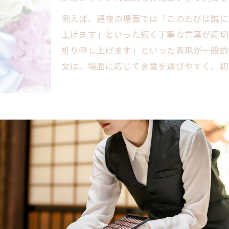
初めて参列する方に最適な例文集
例えば、通夜の場面では「このたびは誠に
簡潔で心のこもった挨拶のコツ
上げます」といった短く丁寧な言葉が適切
葬儀あいさつ例文を場面別で紹介
祈り申し上げます」といった表現が一般的
文は、場面に応じて言葉を選びやすく、初
遺族への配慮が伝わる一言とは
宗教・宗派ごとの表現比較一覧
八王子市ならではの弔問マナーとは
八王子市特有の弔問マナー解説表
地域で異なる挨拶のポイント
の選び方次第で心に響くものに変わります。ポイントは、
葬儀あいさつ例文のマナー比較
の代わりに「お悲しみの中、大変かと存じますが、どうぞ
服装や所作にみる八王子流作法
喪主・参列者の役割と心得
意を感じさせる言い回しを心がけることが重要です。八王
言い換えの工夫をすることで、遺族の心に届く挨拶が可能と
ご遺族に寄り添う葬儀参列時の言葉選び
遺族の心に響く葬儀あいさつ例文集