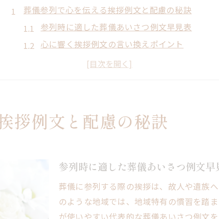
葬儀参列で心を伝える挨拶例文と配慮の秘訣
参列時に適した葬儀あいさつ例文早見表
心に響く挨拶例文の言い換えポイント
ご遺族への配慮を伝える表現術
八王子市で注意すべき挨拶のマナー
参列者が避けたい言葉とその理由
八王子地域における葬儀あいさつ例文の選び方
挨拶例文と配慮の秘訣
八王子市の葬儀で重視される言葉選び
宗教別にみる挨拶例文の使い分け
地域慣習を踏まえた言い回しの工夫
参列時に適した葬儀あいさつ例文早
参列者・喪主の立場別挨拶例文集
葬儀に参列する際の挨拶は、故人や遺族へ
八王子市ならではの注意点まとめ
のような地域では、地域特有の慣習を踏ま
参列時に失礼なく使える葬儀あいさつ例文集
が使いやすい代表的な葬儀あいさつ例文を