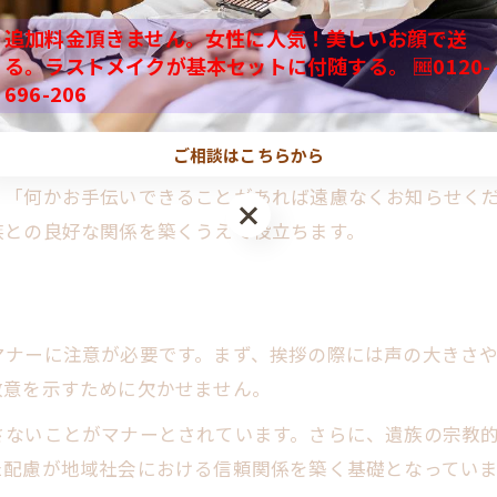
追加料金頂きません。女性に人気！美しいお顔で送
思いやりを伝える言い換え例
る。ラストメイクが基本セットに付随する。 🆓0120-
避けたい表現と代替フレーズ
とが最も重要です。そのためには、相手の気持ちに寄り添
696-206
参列者が意識したい配慮の姿勢
かお気持ちをお強くお持ちください」といった表現は、相
八王子市で好まれる挨拶傾向
ご相談はこちらから
喪主や参列者が覚えておきたい挨拶例文
、「何かお手伝いできることがあれば遠慮なくお知らせく
族との良好な関係を築くうえで役立ちます。
喪主・参列者別あいさつ例文一覧
簡単に覚えられるフレーズ特集
葬儀あいさつ例文の暗記ポイント
場面ごとに使い分ける例文集
マナーに注意が必要です。まず、挨拶の際には声の大きさ
八王子市の式場での注意点
敬意を示すために欠かせません。
さないことがマナーとされています。さらに、遺族の宗教
た配慮が地域社会における信頼関係を築く基礎となっていま