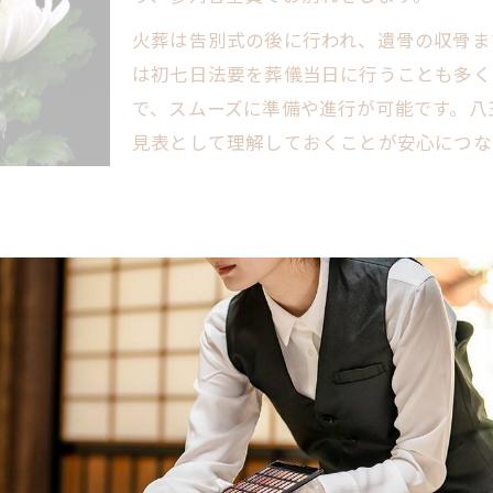
葬儀の流れで知っておきたい進行手順
火葬は告別式の後に行われ、遺骨の収骨ま
通夜・告別式それぞれの流れの違い
は初七日法要を葬儀当日に行うことも多く
で、スムーズに準備や進行が可能です。八
告別式へ向けた葬儀の流れの準備事項
見表として理解しておくことが安心につな
葬儀の流れに沿った参列マナーの基本
突然の訃報に備える葬儀の流れと準備とは
訃報後の葬儀の流れ即対応チェック表
葬儀の流れで押さえるべき初動の手順
喪主が慌てずに対応するための基本です。八王子市では、
通夜準備で戸惑わないためのポイント
ナーや段取りを知ることが重要です。
突然の訃報時に家族が行うべき流れ
者への案内の仕方など細かなポイントがあります。これら
葬儀の流れで役立つ事前準備リスト
えた上で、家族の希望や故人の意向を反映させることが、
通夜の段取りが迷わず進むポイントを紹介
通夜の段取り進行手順一覧
は