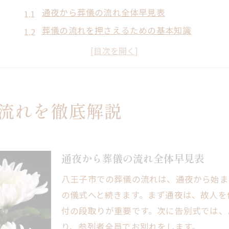
通夜から葬儀の流れ全体早見表
葬儀の流れを押さえるための基本知識
通夜の段取りがスムーズに進む準備とは
葬儀の流れに沿った親族の役割と心得
急な葬儀の流れで慌てないための対応術
八王子で安心できる葬儀の流れをご提案
流れを徹底解説
八王子での葬儀の流れモデルパターン
安心感を生む葬儀の流れのポイント解説
地域に根差した葬儀の流れの特徴とは
通夜から葬儀の流れ全体早見表
八王子で選ばれる葬儀の流れの進め方
八王子市での葬儀の流れは、通夜から始ま
葬儀の流れで重視したい家族の意向
の儀式へと続きます。まず通夜は、故人を
通夜から告別式までの流れが分かる手引き
付の段取りが重要です。次に告別式では、
り、参列者全員でお別れをします。
通夜から告別式までの流れ早見ガイド