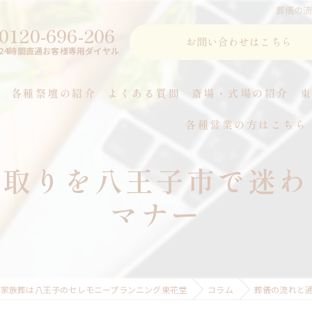
葬儀の
0120-696-206
お問い合わせはこちら
24時間直通お客様専用ダイヤル
各種祭壇の紹介
よくある質問
斎場・式場の紹介
各種営業の方はこちら
つ
段取りを八王子市で迷わ
マナー
・家族葬は八王子のセレモニープランニング東花堂
コラム
葬儀の流れと