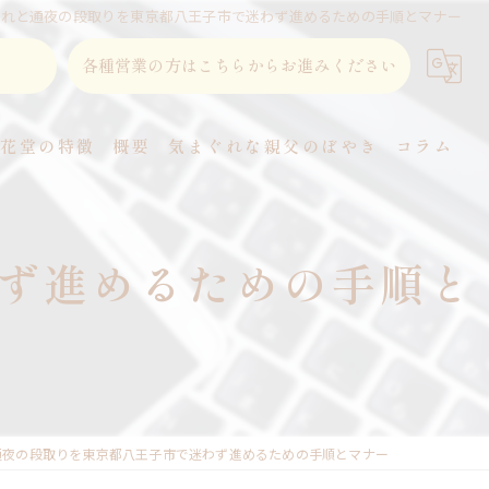
流れと通夜の段取りを東京都八王子市で迷わず進めるための手順とマナー
各種営業の方はこちらからお進みください
東花堂の特徴
概要
気まぐれな親父のぼやき
コラム
直葬
ず進めるための手順と
家族葬
事前相談
式場
火葬
通夜の段取りを東京都八王子市で迷わず進めるための手順とマナー