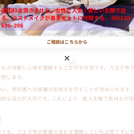
迷わないための葬儀の流れチェックポイント
の準備が欠かせません。八王子市の葬儀社では、受付の設
追加料金頂きません。女性に人気！美しいお顔で送
通夜の段取りで大切な準備事項
ず参加できる環境を整えられます。
る。ラストメイクが基本セットに付随する。 🆓0120-
葬儀の流れに沿った受付から終了まで
696-206
配置も重要な準備事項です。これらは故人を偲ぶ雰囲気作
通夜の段取りで押さえておきたいマナー
をしっかり行うことで、当日の混乱を防ぎ、通夜の儀式が滞
ご相談はこちらから
家族と亲族が安心する葬儀の流れの進め方
家族が安心できる葬儀の流れの実例集
親族のための葬儀の流れサポートポイント
ぞれの役割と心得を理解することが不可欠です。八王子市
葬儀の流れで家族が困らない進行術
分担します。
親族同士で確認したい葬儀の流れ
舞い、参列者への感謝の気持ちを示すことが求められます
葬儀の流れで家族が協力できるコツ
極的な協力が大切です。これにより、故人を敬う気持ちが伝
術
合でも、八王子市の葬儀の流れを理解していれば慌てずに