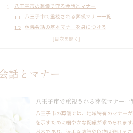
八王子市の葬儀で守る会話とマナー
八王子市で重視される葬儀マナー一覧
葬儀会話の基本マナーを身につける
地域の伝統に沿った丁寧な会話術
参列時に配慮した言葉選びの工夫
初めてでも安心の葬儀マナー実践法
弔事の言葉選びで失敗しない心得
会話とマナー
葬儀マナーで避けるべき言葉比較表
弔事の場面別適切な言葉遣い解説
失敗しないための会話マナーの秘訣
八王子市で重視される葬儀マナー一
忌み言葉を避けるコツと注意点紹介
八王子市の葬儀では、地域特有のマナーが
八王子市でよく使われる弔事例文集
を示すために細やかな配慮が求められます
遺族を思いやる葬儀のマナー実例集
基本であり、派手な装飾や色物は避けるこ