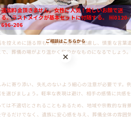
追加料金頂きません。女性に人気！美しいお顔で送
訃報時に適切な言葉を選ぶコツ
会話術が葬儀マナーの一環として重視されています。例え
る。ラストメイクが基本セットに付随する。 🆓0120-
安心感を与えるお悔やみの伝え方
対応が求められます。これは故人や遺族の心情を尊重し、
696-206
葬儀マナーに沿った会話例の紹介
八王子市でよく用いられる表現集
ご相談はこちらから
話を控えめに語る際も、相手の感情に配慮し、慎重な言葉
葬儀参列時に必要な配慮と対応方法
とで、葬儀の場がより温かく和やかなものになるでしょう
参列時の葬儀マナーと配慮一覧表
受付や焼香での正しい会話マナー
八王子市ならではの参列時注意点
しみに寄り添い、失礼のないよう細心の注意が必要です。
葬儀会話で気をつけたい対応例
葉を選びましょう。軽率な表現は避け、相手の感情に共感
服装や態度に現れるマナーの基本
っては不適切とされることもあるため、地域や宗教的な背
を守るだけでなく、遺族に安心感を与え、葬儀全体の雰囲