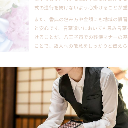
式の進行を妨げないよう心掛けることが重
遺族への配慮が伝わる会話例まとめ
葬儀マナーで大切な気遣いの実例
また、香典の包み方や金額にも地域の慣習
八王子市流の温かな声かけポイント
と安心です。言葉遣いにおいても忌み言葉
けることが、八王子市での葬儀マナーの基
安心感を与える対応と会話術の工夫
ことで、故人への敬意をしっかりと伝えら
感謝を伝える葬儀マナーの実践集
葬儀で避けたい言葉や対応のポイント
避けるべき葬儀会話マナー早見表
会話で失礼にならないための注意点
とが基本マナーです。まず、遺族に対しては「お悔やみ申
八王子市の風習に合った言葉選び
話や軽率な言葉は避け、相手の心情に配慮した会話を心が
葬儀で誤解を招く表現の実例紹介
る言葉）は避けるべきで、例えば「重ね重ね」「たびたび
参列時に気をつけたい対応方法
の適切な会話が自然に身につき、遺族や他の参列者との良
お悔やみの場面で安心できる会話術
お悔やみ会話マナーの基本パターン