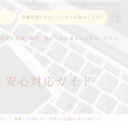
葬儀での会話とマナーを押さえる基本と安心対応ガイド
各種営業の方はこちらからお進みください
東花堂の特徴
概要
気まぐれな親父のぼやき
コラム
直葬
家族葬
と安心対応ガイド
事前相談
式場
火葬
ラム
葬儀での会話とマナーを押さえる基本と安心対応ガイド