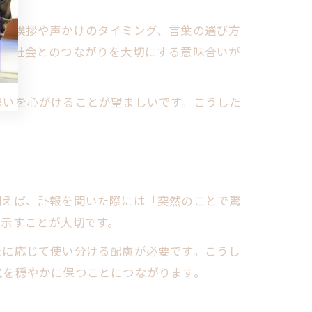
ば、挨拶や声かけのタイミング、言葉の選び方
地域社会とのつながりを大切にする意味合いが
遣いを心がけることが望ましいです。こうした
。
例えば、訃報を聞いた際には「突然のことで驚
を示すことが大切です。
景に応じて使い分ける配慮が必要です。こうし
気を穏やかに保つことにつながります。