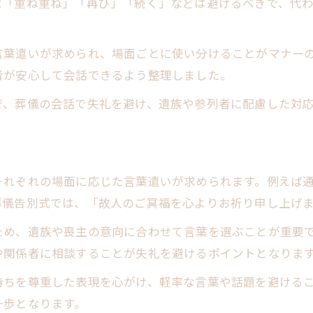
ば「重ね重ね」「再び」「続く」などは避けるべきで、代
。
言葉遣いが求められ、場面ごとに使い分けることがマナー
者が安心して会話できるよう整理しました。
で、葬儀の会話で失礼を避け、遺族や参列者に配慮した対
それぞれの場面に応じた言葉遣いが求められます。例えば
葬儀告別式では、「故人のご冥福を心よりお祈り申し上げ
ため、遺族や喪主の意向に合わせて言葉を選ぶことが重要
や関係者に相談することが失礼を避けるポイントとなりま
持ちを尊重した表現を心がけ、軽率な言葉や話題を避ける
一歩となります。