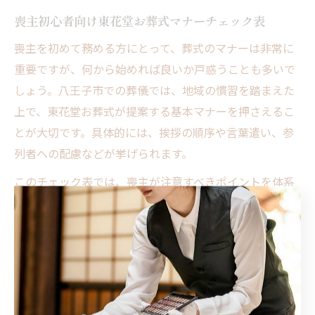
喪主初心者向け東花堂お葬式マナーチェック表
喪主を初めて務める方にとって、葬式のマナーは非常に
重要ですが、何から始めれば良いか戸惑うことも多いで
しょう。八王子市での葬儀では、地域の慣習を踏まえた
上で、東花堂お葬式が提案する基本マナーを押さえるこ
とが大切です。具体的には、挨拶の順序や言葉遣い、参
列者への配慮などが挙げられます。
このチェック表では、喪主が注意すべきポイントを体系
的にまとめています。例えば、葬儀開始前の受付対応
や、通夜・告別式での挨拶のタイミング、そして弔問客
への感謝の表し方など、段階ごとに具体的な行動指針を
示しています。これにより、初めての方でも安心して喪
主の役割を果たせるようになります。
また、言葉選びに迷った際の注意点も記載しており、失