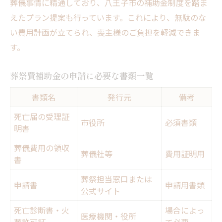
葬儀事情に精通しており、八王子市の補助金制度を踏ま
えたプラン提案も行っています。これにより、無駄のな
い費用計画が立てられ、喪主様のご負担を軽減できま
す。
葬祭費補助金の申請に必要な書類一覧
書類名
発行元
備考
死亡届の受理証
市役所
必須書類
明書
葬儀費用の領収
葬儀社等
費用証明用
書
葬祭担当窓口または
申請書
申請用書類
公式サイト
死亡診断書・火
場合によっ
医療機関・役所
葬許可証
て必要