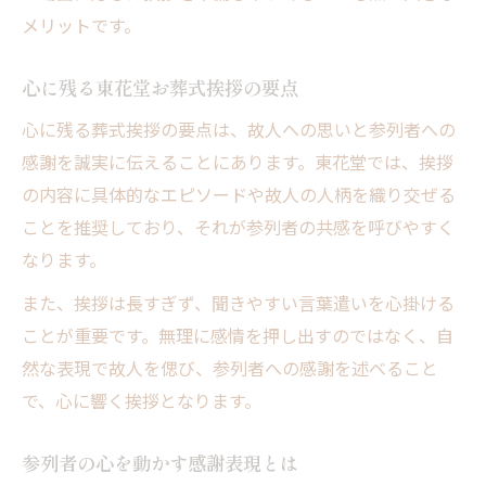
東花堂お葬式の流れと基本マナー一覧
メリットです。
八王子市で知っておきたいお別れの作法
東花堂お葬式ならではの配慮ポイント
心に残る東花堂お葬式挨拶の要点
家族で共有したい葬式の心得
心に残る葬式挨拶の要点は、故人への思いと参列者への
お別れをより心に残すための準備術
感謝を誠実に伝えることにあります。東花堂では、挨拶
の内容に具体的なエピソードや故人の人柄を織り交ぜる
ことを推奨しており、それが参列者の共感を呼びやすく
なります。
また、挨拶は長すぎず、聞きやすい言葉遣いを心掛ける
ことが重要です。無理に感情を押し出すのではなく、自
然な表現で故人を偲び、参列者への感謝を述べること
で、心に響く挨拶となります。
参列者の心を動かす感謝表現とは