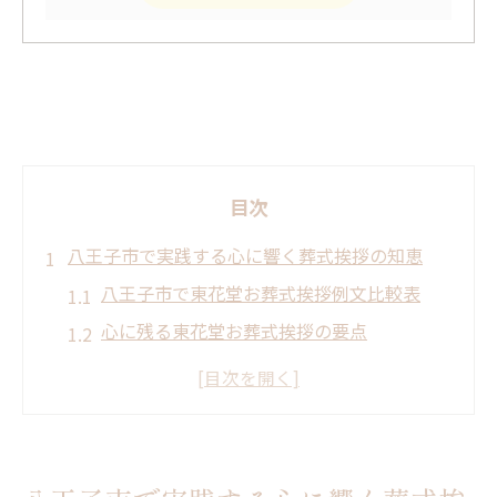
目次
八王子市で実践する心に響く葬式挨拶の知恵
八王子市で東花堂お葬式挨拶例文比較表
心に残る東花堂お葬式挨拶の要点
参列者の心を動かす感謝表現とは
東花堂お葬式で気持ちを伝えるコツ
初めての喪主でも安心の挨拶準備術
東花堂お葬式だから叶う丁寧な言葉選び