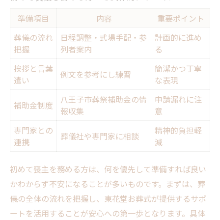
準備項目
内容
重要ポイント
葬儀の流れ
日程調整・式場手配・参
計画的に進め
把握
列者案内
る
挨拶と言葉
簡潔かつ丁寧
例文を参考にし練習
遣い
な表現
八王子市葬祭補助金の情
申請漏れに注
補助金制度
報収集
意
専門家との
精神的負担軽
葬儀社や専門家に相談
連携
減
初めて喪主を務める方は、何を優先して準備すれば良い
かわからず不安になることが多いものです。まずは、葬
儀の全体の流れを把握し、東花堂お葬式が提供するサポ
ートを活用することが安心への第一歩となります。具体