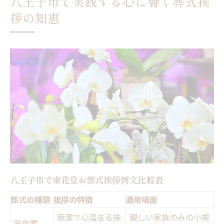
八王子市で実践する心に響く葬式挨
東花堂お葬式における言葉選び比較早見表
拶の知恵
丁寧な挨拶を実現する言葉の選び方
八王子市で東花堂お葬式に適した表現例
東花堂お葬式で避けたい言葉と理由
感謝を伝える東花堂お葬式の工夫
喪主初体験でも安心の挨拶マナー徹底解説
喪主初心者向け東花堂お葬式マナーチェッ
ク表
安心して使える東花堂お葬式挨拶例
八王子市の喪主が知っておきたいマナー
東花堂お葬式で間違えやすい挨拶ポイント
八王子市で東花堂お葬式挨拶例文比較表
初めて喪主を務める方への具体的アドバイ
葬式の種類
挨拶の特徴
適用場面
ス
簡潔で心温まる挨
親しい家族のみの小規
家族葬