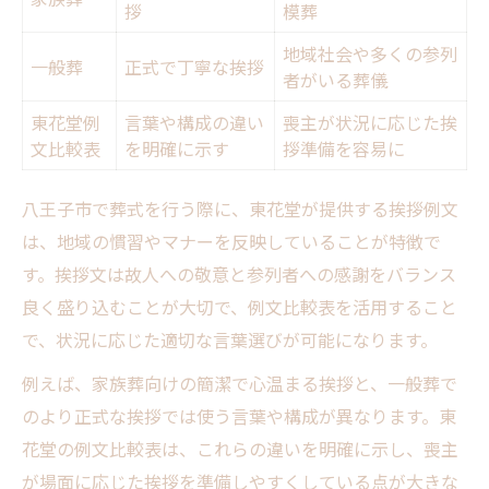
八王子市の葬祭補助金を正しく活用する方法
拶
模葬
八王子市葬祭補助金申請手順早見表
地域社会や多くの参列
一般葬
正式で丁寧な挨拶
者がいる葬儀
東花堂お葬式利用時の補助金活用術
葬祭費補助金の申請に必要な書類一覧
東花堂例
言葉や構成の違い
喪主が状況に応じた挨
文比較表
を明確に示す
拶準備を容易に
申請期限を守るための注意点
補助金受給でよくある質問と回答
八王子市で葬式を行う際に、東花堂が提供する挨拶例文
感謝を伝える葬儀挨拶例文と語彙の選び方
は、地域の慣習やマナーを反映していることが特徴で
感謝表現別東花堂お葬式挨拶例文一覧
す。挨拶文は故人への敬意と参列者への感謝をバランス
八王子市で好印象を与える語彙選び
良く盛り込むことが大切で、例文比較表を活用すること
で、状況に応じた適切な言葉選びが可能になります。
東花堂お葬式で心が伝わる言葉の工夫
参列者へ感謝を伝えるための秘訣
例えば、家族葬向けの簡潔で心温まる挨拶と、一般葬で
状況別に使い分ける挨拶例
のより正式な挨拶では使う言葉や構成が異なります。東
花堂の例文比較表は、これらの違いを明確に示し、喪主
思いを込めたお別れを支える葬式の基本知識
が場面に応じた挨拶を準備しやすくしている点が大きな