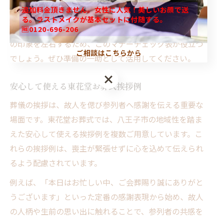
追加料金頂きません。女性に人気！美しいお顔で送
礼のない表現を心がけることができます。葬儀の現場で
る。ラストメイクが基本セットに付随する。
のスムーズな進行と参列者の心情への配慮が、葬式全体
🆓0120-696-206
の印象を左右するため、このマナーチェック表が役立つ
ご相談はこちらから
でしょう。ぜひ準備の一助として活用してください。
安心して使える東花堂お葬式挨拶例
葬儀の挨拶は、故人を偲び参列者へ感謝を伝える重要な
場面です。東花堂お葬式では、八王子市の地域性を踏ま
えた安心して使える挨拶例を複数ご用意しています。こ
れらの挨拶例は、喪主が緊張せずに心を込めて伝えられ
るよう配慮されています。
例えば、「本日はお忙しい中、ご会葬賜り誠にありがと
うございます」といった定番の感謝表現から始め、故人
の人柄や生前の思い出に触れることで、参列者の共感を