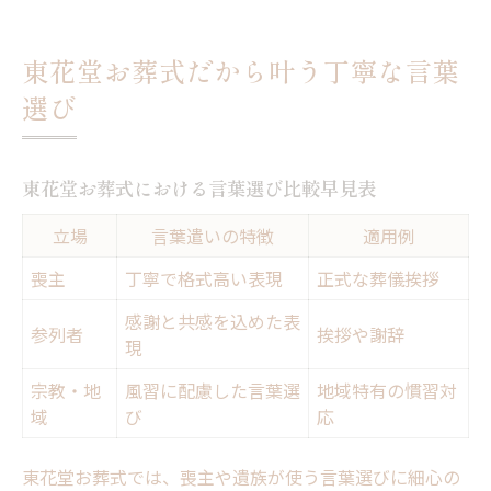
東花堂お葬式だから叶う丁寧な言葉
選び
東花堂お葬式における言葉選び比較早見表
立場
言葉遣いの特徴
適用例
喪主
丁寧で格式高い表現
正式な葬儀挨拶
感謝と共感を込めた表
参列者
挨拶や謝辞
現
宗教・地
風習に配慮した言葉選
地域特有の慣習対
域
び
応
東花堂お葬式では、喪主や遺族が使う言葉選びに細心の