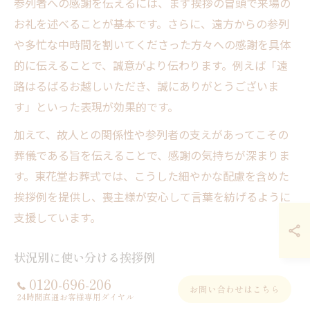
参列者への感謝を伝えるには、まず挨拶の冒頭で来場の
お礼を述べることが基本です。さらに、遠方からの参列
や多忙な中時間を割いてくださった方々への感謝を具体
的に伝えることで、誠意がより伝わります。例えば「遠
路はるばるお越しいただき、誠にありがとうございま
す」といった表現が効果的です。
加えて、故人との関係性や参列者の支えがあってこその
葬儀である旨を伝えることで、感謝の気持ちが深まりま
す。東花堂お葬式では、こうした細やかな配慮を含めた
挨拶例を提供し、喪主様が安心して言葉を紡げるように
支援しています。
状況別に使い分ける挨拶例
0120-696-206
状
お問い合わせはこちら
挨拶の特徴
例文
24時間直通お客様専用ダイヤル
況