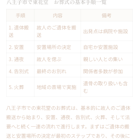
八王子市で東花堂 お葬式の基本手順一覧
家族で役割分担を明確にする重要性
手順
内容
備考
遺体搬送手配の手順と流れを解説
1. 遺体搬
故人のご遺体を搬
家族で共有したい葬儀手続きポイント
出発点は病院や施設
送
送
東花堂 お葬式手続きの流れ早見表
2. 安置
安置場所の決定
自宅か安置施設
家族間で情報共有する際の注意点
3. 通夜
故人を偲ぶ
親しい人との集い
死亡届や火葬許可証の申請手順を確認
4. 告別式
最終のお別れ
関係者多数が参加
葬儀費用の目安と分担方法を知る
手続きミスを防ぐための実践アドバイス
遺骨の取り扱いも含
5. 火葬
地域の斎場で実施
む
八王子市での通夜から火葬の流れ
通夜・告別式・火葬の流れを時系列で整理
八王子市での東花堂のお葬式は、基本的に故人のご遺体
東花堂 お葬式での各儀式の意味を知る
搬送から始まり、安置、通夜、告別式、火葬、そして法
参列者が安心できるポイントを押さえる
要へと続く一連の流れで進行します。まずはご遺体の搬
八王子市でよくある進行パターン例
送と安置場所の決定が最初のステップであり、その後に