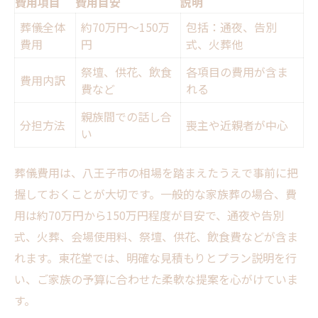
費用項目
費用目安
説明
葬儀全体
約70万円〜150万
包括：通夜、告別
費用
円
式、火葬他
祭壇、供花、飲食
各項目の費用が含ま
費用内訳
費など
れる
親族間での話し合
分担方法
喪主や近親者が中心
い
葬儀費用は、八王子市の相場を踏まえたうえで事前に把
握しておくことが大切です。一般的な家族葬の場合、費
用は約70万円から150万円程度が目安で、通夜や告別
式、火葬、会場使用料、祭壇、供花、飲食費などが含ま
れます。東花堂では、明確な見積もりとプラン説明を行
い、ご家族の予算に合わせた柔軟な提案を心がけていま
す。