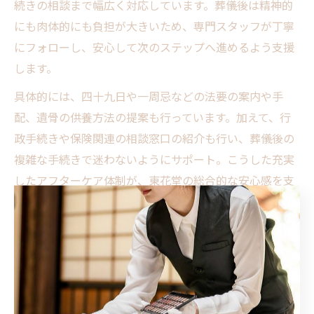
続きの相談まで幅広く対応しています。葬儀後は精神的
にも肉体的にも負担が大きいため、専門スタッフが丁寧
にフォローし、安心して次のステップへ進めるよう支援
します。
具体的には、四十九日や一周忌などの法要の案内や手
配、遺骨の供養方法の提案も行っています。加えて、行
政手続きや保険関連の相談窓口の紹介も行い、葬儀後の
複雑な手続きで迷わないようにサポート。こうした充実
したアフターケア体制が、東花堂の総合的な安心感を支
えています。
突然の訃報時に備える実践的な準備