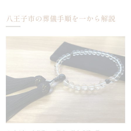
初めてでも迷わない東花堂 お葬式の進め
方
八王子市の葬儀手順を一から解説
東花堂がお葬式を安心に進める理由
東花堂 お葬式なら安心できるサポート体
制
経験豊富なスタッフによる丁寧な進行
家族の想いを大切にした葬儀手順の特徴
八王子市で選ばれる理由を徹底分析
葬儀後のアフターケアも万全な東花堂
突然の訃報時に備える実践的な準備
万が一に備えた東花堂 お葬式の準備リス
ト
訃報連絡時の注意点と伝達方法
必要書類を事前に確認しておくポイント