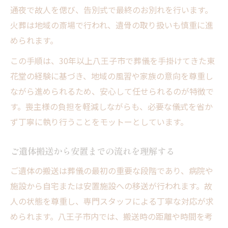
通夜で故人を偲び、告別式で最終のお別れを行います。
一日葬と家族葬の違いを比較解説
火葬は地域の斎場で行われ、遺骨の取り扱いも慎重に進
親族が迷わない席次や焼香マナーの基本
められます。
席次・焼香順の基本ルール早見表
この手順は、30年以上八王子市で葬儀を手掛けてきた東
親族間でよくあるマナーの疑問解消
花堂の経験に基づき、地域の風習や家族の意向を尊重し
東花堂 お葬式で大切にしたい作法
ながら進められるため、安心して任せられるのが特徴で
焼香マナーを身につける実践ポイント
す。喪主様の負担を軽減しながらも、必要な儀式を省か
席次決定時の家族内コミュニケーション術
ず丁寧に執り行うことをモットーとしています。
ご遺体搬送から安置までの流れを理解する
ご遺体の搬送は葬儀の最初の重要な段階であり、病院や
施設から自宅または安置施設への移送が行われます。故
人の状態を尊重し、専門スタッフによる丁寧な対応が求
められます。八王子市内では、搬送時の距離や時間を考