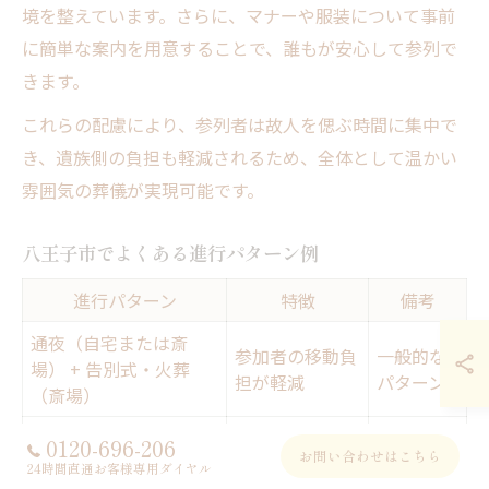
境を整えています。さらに、マナーや服装について事前
に簡単な案内を用意することで、誰もが安心して参列で
きます。
これらの配慮により、参列者は故人を偲ぶ時間に集中で
き、遺族側の負担も軽減されるため、全体として温かい
雰囲気の葬儀が実現可能です。
八王子市でよくある進行パターン例
進行パターン
特徴
備考
通夜（自宅または斎
参加者の移動負
一般的な
場） + 告別式・火葬
担が軽減
パターン
（斎場）
僧侶による読経
0120-696-206
宗教的儀式重視パター
宗教色が
お問い合わせはこちら
や戒名授与を含
24時間直通お客様専用ダイヤル
ン
強い