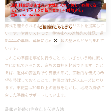
万が一に備えた東花堂 お葬式の準備リスト
追加料金頂きません。女性に人気！美しいお顔で送
る。ラストメイクが基本セットに付随する。
葬儀は突然訪れることが多く、あらかじめ準備をしてお
🆓0120-696-206
くことが大切です。東花堂では、八王子市で安心してお
葬式を迎えられるよう、具体的な準備リストを提案して
ご相談はこちらから
います。準備リストには、葬儀社への連絡先の確認、遺
影写真の準備、葬儀に必要な書類の整理などが含まれて
います。
これらの準備を事前に行うことで、いざという時に慌て
ずに対応できるため、家族の負担を軽減できます。たと
えば、遺体の安置場所や葬儀の形式、宗教的な儀式の希
望を整理しておくことで、葬儀の流れがスムーズになり
ます。東花堂は30年以上の経験を活かし、地域の風習に
合った準備をサポートしています。
訃報連絡時の注意点と伝達方法