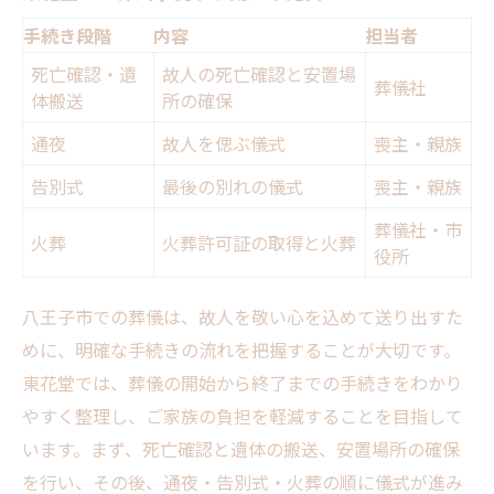
手続き段階
内容
担当者
死亡確認・遺
故人の死亡確認と安置場
葬儀社
体搬送
所の確保
通夜
故人を偲ぶ儀式
喪主・親族
告別式
最後の別れの儀式
喪主・親族
葬儀社・市
火葬
火葬許可証の取得と火葬
役所
八王子市での葬儀は、故人を敬い心を込めて送り出すた
めに、明確な手続きの流れを把握することが大切です。
東花堂では、葬儀の開始から終了までの手続きをわかり
やすく整理し、ご家族の負担を軽減することを目指して
います。まず、死亡確認と遺体の搬送、安置場所の確保
を行い、その後、通夜・告別式・火葬の順に儀式が進み