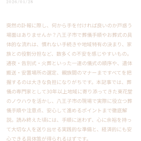
2026/01/28
突然の訃報に際し、何から手を付ければ良いのか戸惑う
場面はありませんか？八王子市で葬儀手順やお葬式の具
体的な流れは、慣れない手続きや地域特有の決まり、家
族との役割分担など、数多くの不安を感じやすいもの。
通夜・告別式・火葬といった一連の儀式の順序や、遺体
搬送・安置場所の選定、親族間のマナーまですべてを把
握するのは大きな負担になりがちです。本記事では、葬
儀の専門家として30年以上地域に寄り添ってきた東花堂
のノウハウを活かし、八王子市の現場で実際に役立つ葬
儀手順や注意点、安心して進めるポイントまで徹底解
説。読み終えた頃には、手順に迷わず、心に余裕を持っ
て大切な人を送り出せる実践的な準備と、経済的にも安
心できる具体策が得られるはずです。