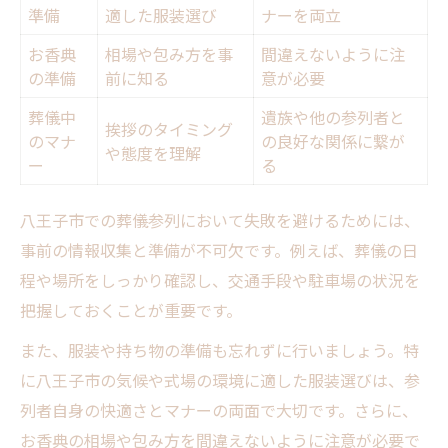
準備
適した服装選び
ナーを両立
お香典
相場や包み方を事
間違えないように注
の準備
前に知る
意が必要
葬儀中
遺族や他の参列者と
挨拶のタイミング
のマナ
の良好な関係に繋が
や態度を理解
ー
る
八王子市での葬儀参列において失敗を避けるためには、
事前の情報収集と準備が不可欠です。例えば、葬儀の日
程や場所をしっかり確認し、交通手段や駐車場の状況を
把握しておくことが重要です。
また、服装や持ち物の準備も忘れずに行いましょう。特
に八王子市の気候や式場の環境に適した服装選びは、参
列者自身の快適さとマナーの両面で大切です。さらに、
お香典の相場や包み方を間違えないように注意が必要で