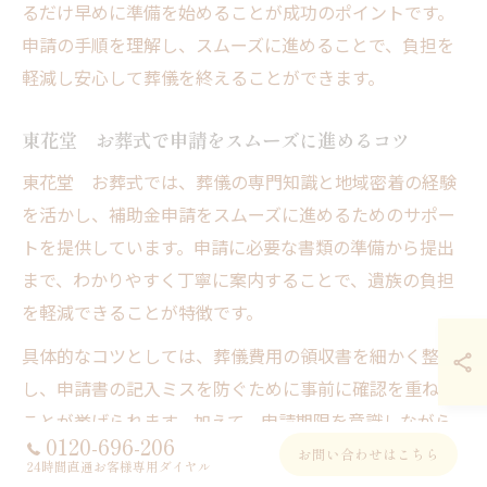
るだけ早めに準備を始めることが成功のポイントです。
申請の手順を理解し、スムーズに進めることで、負担を
軽減し安心して葬儀を終えることができます。
東花堂 お葬式で申請をスムーズに進めるコツ
東花堂 お葬式では、葬儀の専門知識と地域密着の経験
を活かし、補助金申請をスムーズに進めるためのサポー
トを提供しています。申請に必要な書類の準備から提出
まで、わかりやすく丁寧に案内することで、遺族の負担
を軽減できることが特徴です。
具体的なコツとしては、葬儀費用の領収書を細かく整理
し、申請書の記入ミスを防ぐために事前に確認を重ねる
ことが挙げられます。加えて、申請期限を意識しながら
0120-696-206
計画的に動くことも重要です。東花堂ではこうしたポイ
お問い合わせはこちら
24時間直通お客様専用ダイヤル
ントをふまえたアドバイスを行い、安心して申請が完了