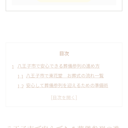
目次
八王子市で安心できる葬儀参列の進め方
八王子市で東花堂 お葬式の流れ一覧
安心して葬儀参列を迎えるための準備術
参列時に押さえたい八王子市のポイント
東花堂 お葬式を通じた心配りの実践例
八王子市の葬儀参列で失敗しないコツ
お葬式準備なら東花堂がサポートします