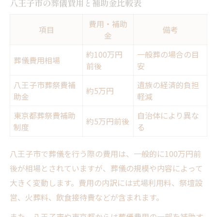
八王子市の葬儀費用と補助金比較表
費用・補助
項目
備考
金
約100万円
一般葬の場合の目
葬儀費用相場
前後
安
八王子市葬祭費補
遺族の経済的負担
約5万円
助金
軽減
東京都葬祭費補助
自治体により異な
約5万円前後
制度
る
八王子市で葬儀を行う際の費用は、一般的に100万円前
後が相場とされていますが、葬儀の規模や内容によって
大きく変動します。費用の内訳には式場利用料、祭壇設
営、火葬料、飲食接待費などが含まれます。
また、八王子市や東京都からは葬儀費用の一部を補助す