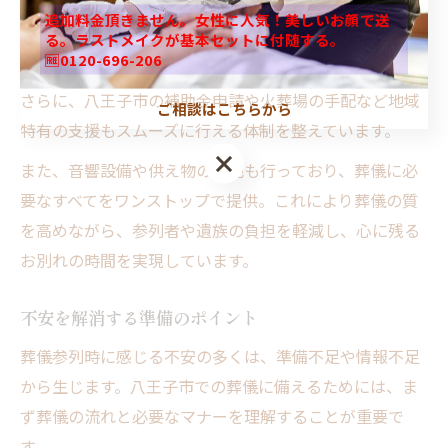
形で葬儀をサポートすることが特徴です。
追加料金頂きません。女性に人気！美しいお顔で送
具体的には、葬儀の企画から手続き、当日の進行まで一
る。ラストメイクが基本セットに付随する。
🆓0120-696-206
貫して担当者が寄り添い、参列者の不安を和らげます。
さらに、八王子市の補助金申請や火葬場の手配など地域
ご相談はこちらから
特有の支援もスムーズに行える体制を整えています。
また、音響設備や供え物の販売も行っており、葬儀に必
要なすべてをワンストップで提供。これにより葬儀の質
を高めながら、参列者や遺族の負担を軽減し、心に残る
お別れの時間を実現しています。
不安を解消する準備のポイント
葬儀参列時に感じる不安の多くは、準備不足や情報不足
から生じます。八王子市での葬儀に備えるためには、ま
ず葬儀の流れと必要なマナーを理解することが重要で
す。