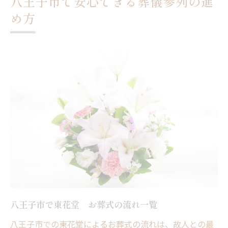
八王子市で安心できる葬儀参列の進
準備段階で役立つ東花堂 お葬式チェック
め方
表
事前相談が叶える葬儀参列の安心感
八王子市での準備手順を徹底解説
東花堂 お葬式ならではのサポート体制
不安を解消する準備のポイント
経済的負担を抑える葬儀参列の知恵
八王子市の葬儀費用と補助金比較表
東花堂 お葬式で節約を実現する方法
費用を抑えた葬儀参列の選択肢とは
補助金活用で負担を減らすポイント
経済的に安心できる参列準備術
八王子市で東花堂 お葬式の流れ一覧
家族葬の選び方と八王子市の最新事情
八王子市での東花堂によるお葬式の流れは、故人との最