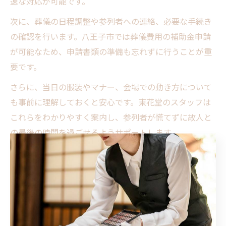
速な対応が可能です。
次に、葬儀の日程調整や参列者への連絡、必要な手続き
の確認を行います。八王子市では葬儀費用の補助金申請
が可能なため、申請書類の準備も忘れずに行うことが重
要です。
さらに、当日の服装やマナー、会場での動き方について
も事前に理解しておくと安心です。東花堂のスタッフは
これらをわかりやすく案内し、参列者が慌てずに故人と
の最後の時間を過ごせるようサポートします。
東花堂 お葬式ならではのサポート体制
東花堂は八王子市で30年以上の実績を持ち、地域に根ざ
した葬儀サービスを展開しています。故人や喪主様の心
に寄り添い、従来の儀式を大切にしつつも時代に合った