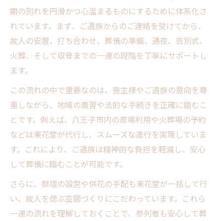
八王子市家族葬の特徴比較早見表
期の別れを円滑かつ心温まるものにするために体系化さ
東花堂 お葬式が提案する家族葬の魅力
れています。まず、ご遺族からのご連絡を受けてから、
家族葬を選ぶ際のポイント解説
故人の安置、打ち合わせ、葬儀の準備、通夜、告別式、
火葬、そして収骨までの一連の段階を丁寧にサポートし
八王子市で注目の家族葬事情とは
ます。
家族葬参列で知っておきたい最新情報
補助金申請を活用した葬儀参列の工夫
この流れの中で重要なのは、喪主様やご遺族の意向を尊
重しながら、地域の風習や法的な手続きを正確に踏むこ
八王子市の葬儀補助金申請手順一覧
とです。例えば、八王子市内の斎場利用や火葬場の予約
東花堂 お葬式で申請をスムーズに進める
などは東花堂が代行し、スムーズな進行を実現していま
コツ
す。これにより、ご遺族は精神的な負担を軽減し、安心
補助金の申請に必要な書類と注意点
して葬儀に臨むことが可能です。
申請ミスを防ぐための事前準備
さらに、祭壇の設営や供花の手配も東花堂が一括して行
八王子市で使える補助制度の種類
い、故人を偲ぶ空間づくりにこだわっています。これら
参列時のマナーや流れを徹底解説
一連の流れを理解しておくことで、参列者も安心して葬