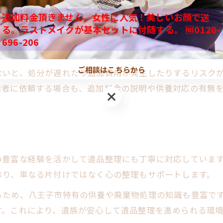
追加料金頂きません。女性に人気！美しいお顔で送
買取可能な遺品の見極めポイント
る。ラストメイクが基本セットに付随する。 🆓0120-
お葬式後の供養手続き徹底ガイド
くつかあります。まず、故人のプライバシーや思い出を尊
696-206
遺品整理で使える買取サービス一覧
書類の紛失には十分注意し、見落としがないように確認を
位牌や写真の正しい供養方法解説
ご相談はこちらから
ないと、処分が遅れたり追加費用が発生したりするリスク
東花堂のお葬式経験が活きる整理ポイント
業者に依頼する場合も、追加料金の説明や供養対応の有無
東花堂で培った遺品整理の心得
お葬式経験者が語る整理の極意
八王子遺品整理で大切にしたいこと
遺品整理とお葬式の共通注意点
の豊富な経験を活かして遺品整理にも丁寧に対応していま
心に寄り添う遺品整理の進め方
おり、単なる片付けではなく心の整理もサポートします。
るため、八王子市特有の供養や廃棄物処理の知識も豊富で
す。これにより、遺族が安心して遺品整理を進められる環境