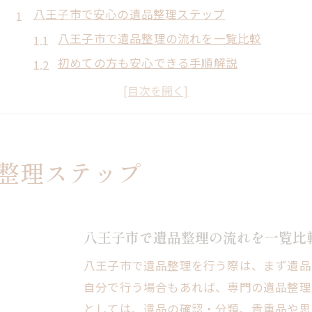
八王子市で安心の遺品整理ステップ
八王子市で遺品整理の流れを一覧比較
初めての方も安心できる手順解説
遺品整理で気をつけたい注意ポイント
東花堂のお葬式経験が活きる整理術
捨ててはいけない品の見分け方とは
遺品整理を始めるなら八王子市の流れ解説
整理ステップ
八王子市遺品整理の全体フローまとめ
遺品整理八王子の一般的な進め方
八王子市で必要な書類と準備物
八王子市で遺品整理の流れを一覧比
家財整理業者選びの基本ポイント
八王子市で遺品整理を行う際は、まず遺品
遺品整理依頼時の注意点を徹底解説
自分で行う場合もあれば、専門の遺品整理
安心して任せる遺品整理業者の選び方
としては、遺品の確認・分類、貴重品や思