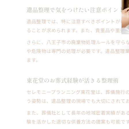
遺品整理で気をつけたい注意ポイント
遺品整理では、特に注意すべきポイントがい
ることが求められます。また、貴重品や重要
さらに、八王子市の廃棄物処理ルールを守ら
や危険物は専門の処理が必要です。遺品整理
ます。
東花堂のお葬式経験が活きる整理術
セレモニープランニング東花堂は、葬儀施行
う姿勢は、遺品整理の現場でも大切にされて
また、葬儀社として長年の地域密着実績があ
験を活かした適切な供養方法の提案も可能で