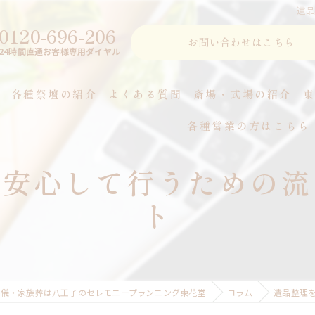
遺
0120-696-206
お問い合わせはこちら
24時間直通お客様専用ダイヤル
各種祭壇の紹介
よくある質問
斎場・式場の紹介
各種営業の方はこちら
つ
で安心して行うための流
ト
葬儀・家族葬は八王子のセレモニープランニング東花堂
コラム
遺品整理