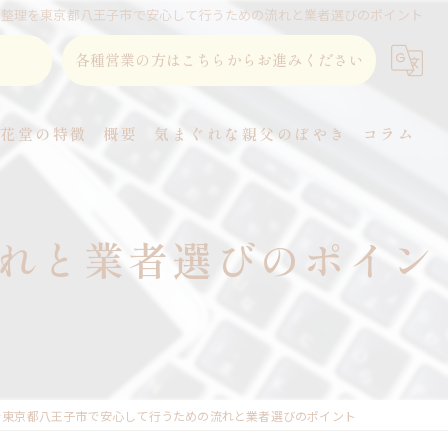
品整理を東京都八王子市で安心して行うための流れと業者選びのポイント
各種営業の方はこちらからお進みください
東花堂の特徴
概要
気まぐれな親父のぼやき
コラム
直葬
れと業者選びのポイン
家族葬
事前相談
式場
火葬
を東京都八王子市で安心して行うための流れと業者選びのポイント