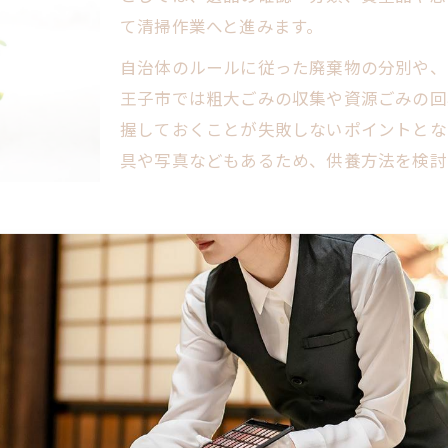
て清掃作業へと進みます。
八王子遺品整理業者の比較ポイント
評判の良い業者を見極めるコツ
自治体のルールに従った廃棄物の分別や、
遺品整理八王子市で安心な依頼先
王子市では粗大ごみの収集や資源ごみの回
握しておくことが失敗しないポイントとな
遺品整理士在籍業者の特徴とは
具や写真などもあるため、供養方法を検討
東花堂お葬式と遺品整理の連携例
八王子市遺品整理の費用を抑える秘訣とは
遺品整理費用の相場を徹底比較
費用を安く抑える実践テクニック
るよう、具体的な手順を押さえることが大切です。まずは
八王子市で追加料金を防ぐ方法
問題ない物と残す物を明確に分けていきます。
買取サービスを活用した節約術
大ごみや特殊な廃棄物の処理方法を把握しましょう。遺品
遺品整理とお葬式で使える補助金
ることが安心につながります。依頼時には必ず作業内容や
供養や買取も万全な八王子遺品整理方法
遺品供養の流れと八王子市の特徴