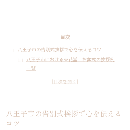
目次
八王子市の告別式挨拶で心を伝えるコツ
八王子市における東花堂 お葬式の挨拶例
一覧
心に響く告別式挨拶を準備する秘訣
東花堂 お葬式で大切にしたい言葉選び
感謝が伝わる八王子市流の表現とは
告別式挨拶で避けたいフレーズの注意点
八王子市の告別式挨拶で心を伝える
大切な想いを込めた葬儀挨拶の作法
コツ
東花堂 お葬式で実践する挨拶作法一覧