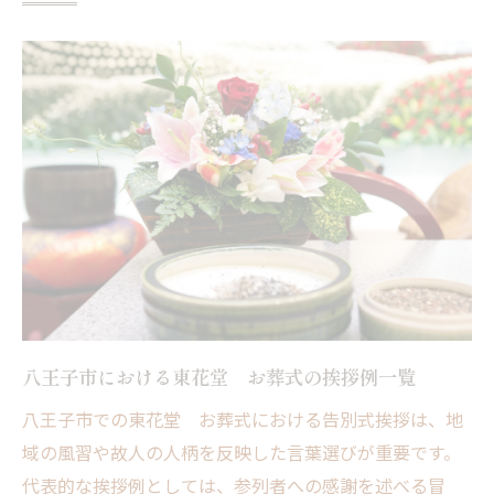
想いが伝わる葬儀挨拶のポイント
大切な人へ贈る丁寧な言葉遣いのコツ
八王子市で意識したい葬儀マナー
気持ちを込めた挨拶例文の活用方法
突然の訃報に備える喪主挨拶例と注意点
喪主挨拶の基本構成と東花堂 お葬式例
突然の訃報時に役立つ挨拶例文集
八王子市でよく使われる喪主挨拶の言い回
し
喪主なら知っておきたいNGワード解説
八王子市における東花堂 お葬式の挨拶例一覧
落ち着いて話すための挨拶準備術
八王子市での東花堂 お葬式における告別式挨拶は、地
東花堂 お葬式で配慮したい表現集
域の風習や故人の人柄を反映した言葉選びが重要です。
東花堂 お葬式で使える挨拶表現まとめ
代表的な挨拶例としては、参列者への感謝を述べる冒