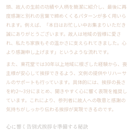
参列者へ心を込めて伝える一言集
頭、故人の生前の功績や人柄を簡潔に紹介し、最後に再
八王子市流の配慮ある言葉遣いとは
度感謝と別れの言葉で締めくくるパターンが多く用いら
れます。例えば、「本日はお忙しい中お集まりいただき
告別式で好印象を与える表現術
誠にありがとうございます。故人は地域の皆様に愛さ
宗派別に変わる挨拶の工夫ポイント
れ、私たち家族もその温かさに支えられてきました。心
安心して進行できる八王子流マナー解説
より感謝申し上げます」というような流れです。
八王子市の告別式で守るべきマナー表
また、東花堂では30年以上地域に根ざした経験から、喪
東花堂 お葬式ならではの進行の流れ
主様が安心して挨拶できるよう、文例の提供やリハーサ
不安を和らげる葬儀当日のポイント
ルのサポートも行っています。具体的には、挨拶の長さ
参列者対応で気をつけたい所作
を約2～3分にまとめ、聞きやすく心に響く表現を推奨し
安心感を生む言葉選びの工夫
ています。これにより、参列者に故人への敬意と感謝の
感謝の気持ちが伝わる挨拶文の工夫とは
気持ちがしっかり伝わる挨拶が実現できるのです。
感謝の表現を盛り込んだ挨拶例一覧
心に響く告別式挨拶を準備する秘訣
八王子市の葬儀で伝える感謝の工夫