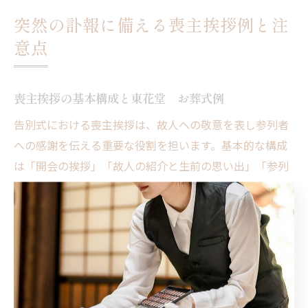
突然の訃報に備える喪主挨拶例と注
意点
喪主挨拶の基本構成と東花堂 お葬式例
告別式における喪主挨拶は、故人への敬意を表し参列者
への感謝を伝える重要な役割を担います。基本的な構成
は「開会の挨拶」「故人の紹介と生前の思い出」「参列
者への感謝」「今後のお願い」の4つの要素を押さえる
ことが大切です。
東京都八王子市の東花堂 お葬式では、地域の風習を尊
重しつつ、喪主様の気持ちを反映した挨拶文例を用意し
ています。例えば、「本日はお忙しい中ご参列いただき
誠にありがとうございます。故人は生前、地域の皆様に