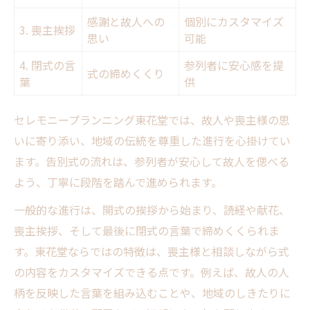
感謝と故人への
個別にカスタマイズ
3. 喪主挨拶
思い
可能
4. 閉式の言
参列者に安心感を提
式の締めくくり
葉
供
セレモニープランニング東花堂では、故人や喪主様の思
いに寄り添い、地域の伝統を尊重した進行を心掛けてい
ます。告別式の流れは、参列者が安心して故人を偲べる
よう、丁寧に段階を踏んで進められます。
一般的な進行は、開式の挨拶から始まり、読経や献花、
喪主挨拶、そして最後に閉式の言葉で締めくくられま
す。東花堂ならではの特徴は、喪主様と相談しながら式
の内容をカスタマイズできる点です。例えば、故人の人
柄を反映した言葉を組み込むことや、地域のしきたりに