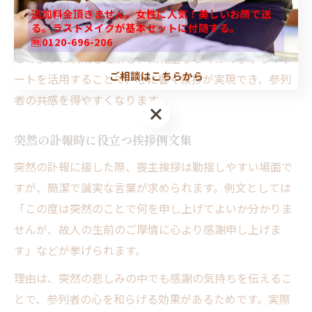
支えられ感謝の念を抱いておりました」といった感謝と
追加料金頂きません。女性に人気！美しいお顔で送
る。ラストメイクが基本セットに付随する。
故人の人柄を織り交ぜる表現が好まれます。
🆓0120-696-206
このように構成を理解し、東花堂ならではの丁寧なサポ
ご相談はこちらから
ートを活用することで、心に響く挨拶が実現でき、参列
者の共感を得やすくなります。
突然の訃報時に役立つ挨拶例文集
突然の訃報に接した際、喪主挨拶は動揺しやすい場面で
すが、簡潔で誠実な言葉が求められます。例文としては
「この度は突然のことで何を申し上げてよいか分かりま
せんが、故人の生前のご厚情に心より感謝申し上げま
す」などが挙げられます。
理由は、突然の悲しみの中でも感謝の気持ちを伝えるこ
とで、参列者の心を和らげる効果があるためです。実際