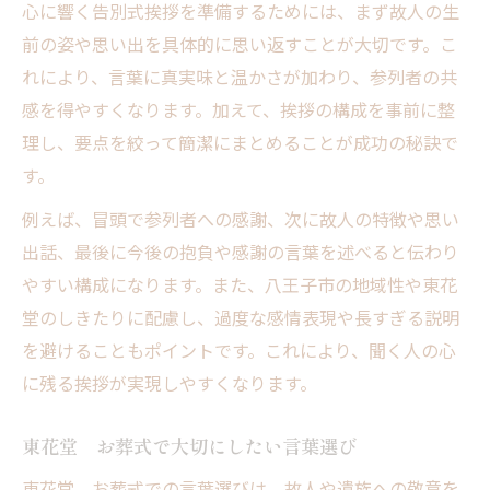
東花堂 お葬式で心を込める言葉選び
心に響く告別式挨拶を準備するためには、まず故人の生
前の姿や思い出を具体的に思い返すことが大切です。こ
参列者へ配慮したお礼の伝え方
れにより、言葉に真実味と温かさが加わり、参列者の共
短くても心に残る感謝の言い回し
感を得やすくなります。加えて、挨拶の構成を事前に整
理し、要点を絞って簡潔にまとめることが成功の秘訣で
す。
例えば、冒頭で参列者への感謝、次に故人の特徴や思い
出話、最後に今後の抱負や感謝の言葉を述べると伝わり
やすい構成になります。また、八王子市の地域性や東花
堂のしきたりに配慮し、過度な感情表現や長すぎる説明
を避けることもポイントです。これにより、聞く人の心
に残る挨拶が実現しやすくなります。
東花堂 お葬式で大切にしたい言葉選び
東花堂 お葬式での言葉選びは、故人や遺族への敬意を