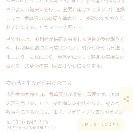
ムーズに行うことが大切です。また、参列者からの質問
や不安には誠実に対応し、必要に応じてスタッフに連携
します。言葉遣いは敬語を基本とし、感謝の気持ちを忘
れずに伝えることがマナーの要です。
具体的には、参列者が供花を持参した場合の受け取り方
や、挨拶時の適切な言葉選びなど、細かな所作も意識し
ましょう。これにより、参列者に対して感謝の気持ちが
伝わり、式全体の雰囲気が和やかになります。
安心感を生む言葉選びの工夫
告別式の挨拶では、言葉選びが非常に重要です。適切な
表現を用いることで、参列者に安心感を与え、故人への
敬意を伝えられます。まず、ネガティブな表現や重すぎ
る言葉は避け、温かみのある言葉を選ぶことがポイント
0120-696-206
お問い合わせはこちら
24時間直通お客様専用ダイヤル
です。