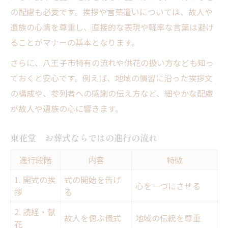
の配慮も必要です。挨拶や言葉遣いについては、故人や
遺族の心情を尊重し、直接的な表現や軽率な言葉は避け
ることがマナーの基本となります。
さらに、八王子市特有の流れや供花の扱い方なども知っ
ておくと安心です。例えば、地域の慣習に沿った挨拶文
の構成や、参列者への感謝の伝え方など、細やかな配慮
が故人や遺族の心に響きます。
東花堂 お葬式ならではの進行の流れ
進行段階
内容
特徴
1. 開式の挨
式の開始を告げ
心を一つにさせる
拶
る
2. 読経・献
故人を偲ぶ儀式
地域の伝統を尊重
花