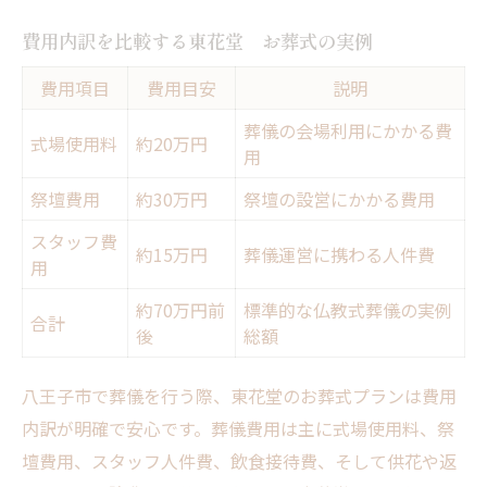
費用内訳を比較する東花堂 お葬式の実例
費用項目
費用目安
説明
葬儀の会場利用にかかる費
式場使用料
約20万円
用
祭壇費用
約30万円
祭壇の設営にかかる費用
スタッフ費
約15万円
葬儀運営に携わる人件費
用
約70万円前
標準的な仏教式葬儀の実例
合計
後
総額
八王子市で葬儀を行う際、東花堂のお葬式プランは費用
内訳が明確で安心です。葬儀費用は主に式場使用料、祭
壇費用、スタッフ人件費、飲食接待費、そして供花や返