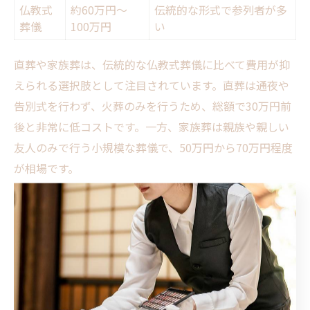
仏教式
約60万円〜
伝統的な形式で参列者が多
葬儀
100万円
い
直葬や家族葬は、伝統的な仏教式葬儀に比べて費用が抑
えられる選択肢として注目されています。直葬は通夜や
告別式を行わず、火葬のみを行うため、総額で30万円前
後と非常に低コストです。一方、家族葬は親族や親しい
友人のみで行う小規模な葬儀で、50万円から70万円程度
が相場です。
選び方のポイントは、参列者の規模や故人の意向、ご遺
族の負担感にあります。東花堂では、それぞれの形式の
メリット・デメリットを丁寧に説明し、ご家族が納得の
いく形で葬儀を進められるようサポートしています。経
済的な面だけでなく、精神的な安心感も重視した選択が
重要です。