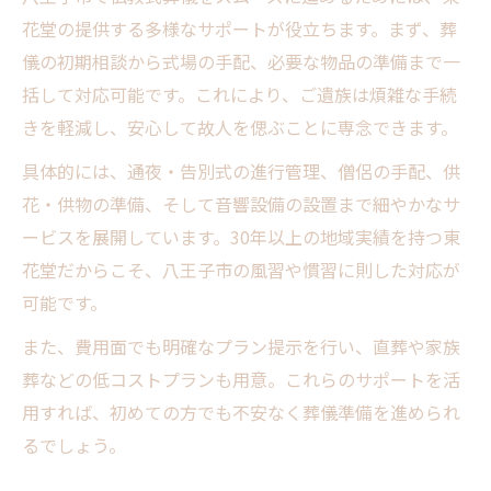
花堂の提供する多様なサポートが役立ちます。まず、葬
家族葬・直葬で選ばれる理由とは
儀の初期相談から式場の手配、必要な物品の準備まで一
葬儀後の手続きも任せられる安心感
括して対応可能です。これにより、ご遺族は煩雑な手続
補助金活用で抑える葬儀負担のコツと注意点
きを軽減し、安心して故人を偲ぶことに専念できます。
八王子市の葬祭費補助金条件一覧
具体的には、通夜・告別式の進行管理、僧侶の手配、供
補助金申請時に気を付けたいポイント
花・供物の準備、そして音響設備の設置まで細やかなサ
東花堂 お葬式がサポートする申請手順
ービスを展開しています。30年以上の地域実績を持つ東
補助金と実質負担額の計算方法
花堂だからこそ、八王子市の風習や慣習に則した対応が
申請漏れを防ぐためのチェックリスト
可能です。
家族葬や直葬を上手に選ぶための実践ガイド
また、費用面でも明確なプラン提示を行い、直葬や家族
直葬・家族葬の特徴比較表
葬などの低コストプランも用意。これらのサポートを活
ご遺族の希望に合う形式の選び方
用すれば、初めての方でも不安なく葬儀準備を進められ
費用面から考える最適な葬儀プラン
るでしょう。
東花堂 お葬式でできる柔軟な対応例