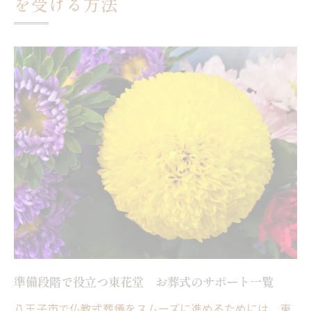
を受ける方法
東花堂 お葬式なら実現できる細やかな対
応
八王子市における仏教葬儀の費用事情
費用内訳を比較する東花堂 お葬式の実例
八王子市で仏教式葬儀の相場を知るポイン
ト
費用を抑えるためのオプション選びのコツ
直葬や家族葬の費用差と選び方
八王子市独自の費用サポート事情
もしもの時に安心な東花堂 お葬式の頼れるポ
イント
東花堂 お葬式のサポート内容早見表
準備段階で役立つ東花堂 お葬式のサポート一覧
24時間対応で安心できる相談体制
経験豊富なスタッフによる心配り
八王子市で仏教式葬儀をスムーズに進めるためには、東