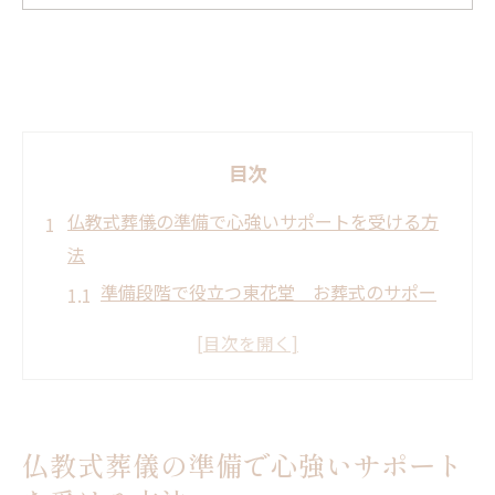
目次
仏教式葬儀の準備で心強いサポートを受ける方
法
準備段階で役立つ東花堂 お葬式のサポー
ト一覧
仏教式葬儀に安心をもたらす事前相談の進
め方
ご遺族が迷わないための心構えと流れ
仏教式葬儀の準備で心強いサポート
八王子市で選ばれる理由を徹底解説