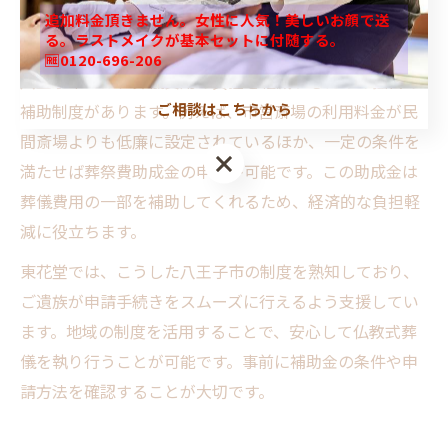
追加料金頂きません。女性に人気！美しいお顔で送
る。ラストメイクが基本セットに付随する。
八王子市独自の費用サポート事情
🆓0120-696-206
八王子市では、葬儀費用の負担を軽減するための独自の
ご相談はこちらから
補助制度があります。例えば、市営斎場の利用料金が民
間斎場よりも低廉に設定されているほか、一定の条件を
満たせば葬祭費助成金の申請が可能です。この助成金は
葬儀費用の一部を補助してくれるため、経済的な負担軽
減に役立ちます。
東花堂では、こうした八王子市の制度を熟知しており、
ご遺族が申請手続きをスムーズに行えるよう支援してい
ます。地域の制度を活用することで、安心して仏教式葬
儀を執り行うことが可能です。事前に補助金の条件や申
請方法を確認することが大切です。