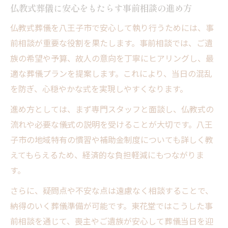
仏教式葬儀に安心をもたらす事前相談の進め方
家族葬・直葬における注意点まとめ
仏教式葬儀を八王子市で安心して執り行うためには、事
地域密着型の仏教葬儀で遺族の不安をゼロに近
前相談が重要な役割を果たします。事前相談では、ご遺
づける
族の希望や予算、故人の意向を丁寧にヒアリングし、最
地域密着ならではの東花堂 お葬式の強み
適な葬儀プランを提案します。これにより、当日の混乱
仏教式葬儀で大切にされる儀式一覧
を防ぎ、心穏やかな式を実現しやすくなります。
遺族目線で考える安心サポート体制
進め方としては、まず専門スタッフと面談し、仏教式の
地元ならではの葬儀相談のメリット
流れや必要な儀式の説明を受けることが大切です。八王
心配ごとを減らす事前準備のポイント
子市の地域特有の慣習や補助金制度についても詳しく教
えてもらえるため、経済的な負担軽減にもつながりま
す。
さらに、疑問点や不安な点は遠慮なく相談することで、
納得のいく葬儀準備が可能です。東花堂ではこうした事
前相談を通じて、喪主やご遺族が安心して葬儀当日を迎