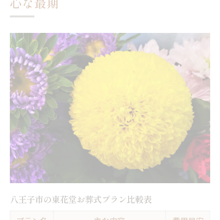
心な最期
申請時に必要な書類と準備のポイント
八王子市の補助金支給までのスケジュール
東花堂が伝える申請トラブル回避策
補助金申請なら東花堂の無料相談を活用
直葬が注目される理由と八王子市の現状
八王子市で直葬が選ばれる主な理由一覧
直葬の現状と東花堂お葬式の違い
費用面から見る直葬の魅力と課題
直葬サポートセンター利用のメリット
八王子市の直葬と家族葬の比較表
葬儀費用を抑える選択肢としての直葬とは
直葬費用相場と東花堂お葬式の比較表
八王子市の東花堂お葬式プラン比較表
費用を抑えたい方へ直葬のポイント解説