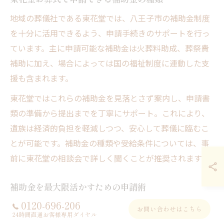
地域の葬儀社である東花堂では、八王子市の補助金制度
を十分に活用できるよう、申請手続きのサポートを行っ
ています。主に申請可能な補助金は火葬料助成、葬祭費
補助に加え、場合によっては国の福祉制度に連動した支
援も含まれます。
東花堂ではこれらの補助金を見落とさず案内し、申請書
類の準備から提出までを丁寧にサポート。これにより、
遺族は経済的負担を軽減しつつ、安心して葬儀に臨むこ
とが可能です。補助金の種類や受給条件については、事
前に東花堂の相談会で詳しく聞くことが推奨されます。
補助金を最大限活かすための申請術
0120-696-206
補助金を最大限に活用するには、まず申請条件を正確に
お問い合わせはこちら
24時間直通お客様専用ダイヤル
把握し、期限内に必要書類を揃えることが重要です。具