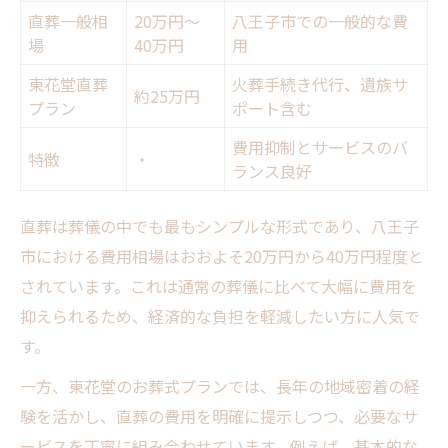
直葬一般相
20万円〜
八王子市での一般的な費
場
40万円
用
東花堂直葬
火葬手続き代行、遺族サ
約25万円
プラン
ポート含む
費用抑制とサービスのバ
特徴
・
ランス良好
直葬は葬儀の中でも最もシンプルな形式であり、八王子
市における費用相場はおおよそ20万円から40万円程度と
されています。これは通常の葬儀に比べて大幅に費用を
抑えられるため、経済的な負担を軽減したい方に人気で
す。
一方、東花堂のお葬式プランでは、長年の地域密着の経
験を活かし、直葬の費用を明確に提示しつつ、必要なサ
ービスを丁寧に組み合わせています。例えば、基本的な