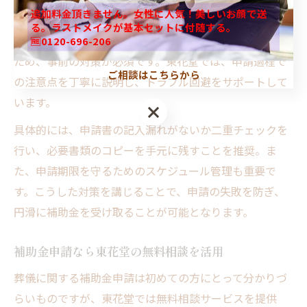
追加料金頂きません。女性に人気！美しいお顔で送
の遅れ、申請内容の誤りによるものです。これらは申請
る。ラストメイクが基本セットに付随する。
が却下される原因となり、再申請に時間と労力がかかる
🆓0120-696-206
ため、事前の対策が必須です。東花堂では、申請過程で
ご相談はこちらから
の注意点を丁寧に説明し、トラブル回避をサポートして
います。
具体的には、申請書の記入漏れがないか二重チェックを
行い、必要書類のコピーを手元に残すことを推奨。ま
た、申請期限を守るためのスケジュール管理も重要で
す。こうした対策を講じることで、申請の失敗を防ぎ、
円滑に補助金を受け取ることが可能となります。
補助金申請なら東花堂の無料相談を活用
葬儀に関する補助金申請は初めての方にとって分かりづ
らいものですが、東花堂では無料相談サービスを提供