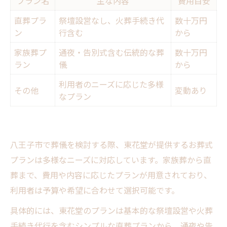
プラン名
主な内容
費用目安
八王子市で直葬を選ぶときの注意事項
直葬プラ
祭壇設営なし、火葬手続き代
数十万円
直葬サポートセンター活用のコツ
ン
行含む
から
東花堂お葬式で安心できる直葬プラン
家族葬プ
通夜・告別式含む伝統的な葬
数十万円
八王子市での補助金活用法を徹底解説
ラン
儀
から
八王子市の補助金制度早見表
利用者のニーズに応じた多様
その他
変動あり
東花堂お葬式で申請できる補助金の種類
なプラン
補助金を最大限活かすための申請術
八王子市で補助金を受け取るまでの流れ
八王子市で葬儀を検討する際、東花堂が提供するお葬式
葬儀相談会で知る補助金最新情報
プランは多様なニーズに対応しています。家族葬から直
一番お金がかからない葬式選びのヒント
葬まで、費用や内容に応じたプランが用意されており、
直葬・東花堂お葬式の費用比較表
利用者は予算や希望に合わせて選択可能です。
費用最小化を目指す葬儀プランの選び方
具体的には、東花堂のプランは基本的な祭壇設営や火葬
一番お金がかからない葬式の特徴とは
手続き代行を含むシンプルな直葬プランから、通夜や告