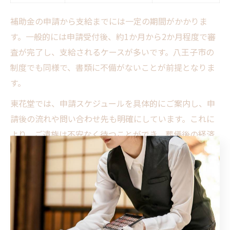
補助金の申請から支給までには一定の期間がかかりま
す。一般的には申請受付後、約1か月から2か月程度で審
査が完了し、支給されるケースが多いです。八王子市の
制度でも同様で、書類に不備がないことが前提となりま
す。
東花堂では、申請スケジュールを具体的にご案内し、申
請後の流れや問い合わせ先も明確にしています。これに
より、ご遺族は不安なく待つことができ、葬儀後の経済
的な見通しも立てやすくなります。補助金支給のタイミ
ングを把握することは、安心して葬儀を終えるために欠
かせません。
東花堂が伝える申請トラブル回避策
補助金申請でよく起こるトラブルは、書類の不備や期限