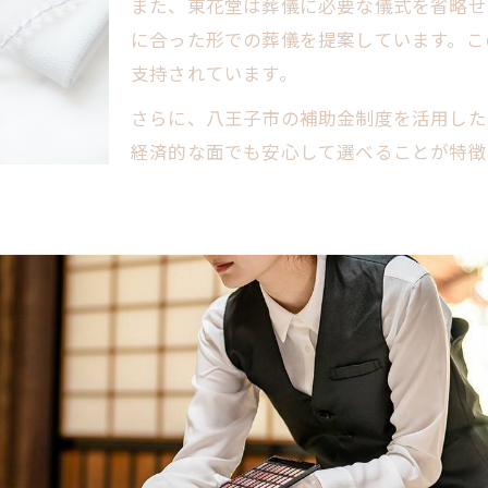
また、東花堂は葬儀に必要な儀式を省略せ
負担を軽くする家族葬プラン選びのコツ
に合った形での葬儀を提案しています。こ
八王子市で負担を抑える工夫とは
支持されています。
家族葬のオプション活用で費用節約
さらに、八王子市の補助金制度を活用した
地域で一番選ばれる理由に迫る
経済的な面でも安心して選べることが特徴
八王子市で賢く補助金を活用する手順
八王子市家族葬補助金申請フロー一覧
補助金を活用する家族葬手続きのポイント
根ざした丁寧な対応と信頼の実績にあります。葬儀に関わ
東花堂家族葬で補助金を最大限使う方法
れています。
補助金利用時の注意点を解説
り添うサービスを提供することで、地域住民の安心感を支
地域で一番お得な補助金活用術
実績豊富な東花堂の家族葬が支持される理由
案内を積極的に行い、負担を抑えたプラン提案ができるこ
東花堂家族葬の実績と信頼を徹底解説