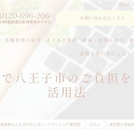
東花堂
0120-696-206
お問い合わせはこちら
24時間直通お客様専用ダイヤル
各種祭壇の紹介
よくある質問
斎場・式場の紹介
各種営業の方はこちら
つ
ンで八王子市のご負担を
活用法
・家族葬は八王子のセレモニープランニング東花堂
コラム
東花堂の家族