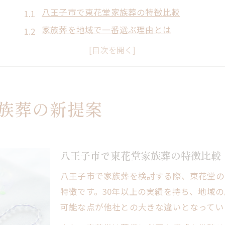
八王子市で東花堂家族葬の特徴比較
家族葬を地域で一番選ぶ理由とは
新しい家族葬プランの魅力を探る
費用を抑えた家族葬の選択肢を知る
八王子市で注目の家族葬最新動向
東花堂が叶える地域で一番安心な家族葬
族葬の新提案
地域で一番安心な東花堂家族葬の理由
東花堂家族葬で得られる安心感とは
実績から見る東花堂家族葬の信頼性
八王子市で東花堂家族葬の特徴比較
家族葬利用者の声から安心のポイント発見
八王子市で家族葬を検討する際、東花堂の
八王子市で東花堂家族葬が選ばれる流れ
特徴です。30年以上の実績を持ち、地域
負担軽減をめざす家族葬プランの工夫とは
可能な点が他社との大きな違いとなってい
東花堂家族葬プランの費用内訳一覧