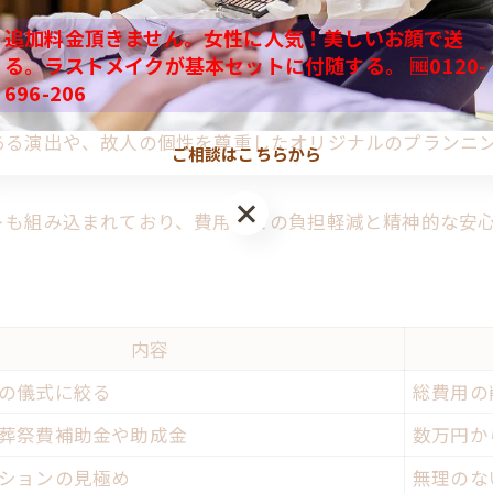
支持される家族葬の特徴を知る
追加料金頂きません。女性に人気！美しいお顔で送
利用者が感じる東花堂家族葬の魅力
にとらわれず、喪主様やご家族の希望に応じてカスタマイ
る。ラストメイクが基本セットに付随する。 🆓0120-
長年地域で一番選ばれる理由
696-206
り心に響くセレモニーを実現します。
家族葬の実績から見える安心感
ある演出や、故人の個性を尊重したオリジナルのプランニ
ご相談はこちらから
費用を抑えたい方へ家族葬の選び方ガイド
家族葬費用比較表で賢く選ぶ方法
トも組み込まれており、費用面での負担軽減と精神的な安
費用を抑える家族葬プランの選び方
東花堂家族葬で無駄なく予算管理
地域一番のコスパを実現するコツ
内容
家族葬費用節約のための工夫集
の儀式に絞る
総費用の
葬祭費補助金や助成金
数万円か
ションの見極め
無理のな