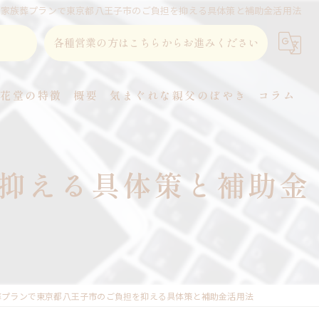
の家族葬プランで東京都八王子市のご負担を抑える具体策と補助金活用法
各種営業の方はこちらからお進みください
東花堂の特徴
概要
気まぐれな親父のぼやき
コラム
直葬
抑える具体策と補助金
家族葬
事前相談
式場
火葬
葬プランで東京都八王子市のご負担を抑える具体策と補助金活用法