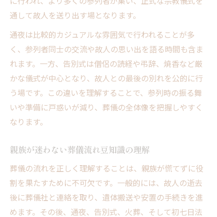
に行われ、より多くの参列者が集い、正式な宗教儀式を
通して故人を送り出す場となります。
通夜は比較的カジュアルな雰囲気で行われることが多
く、参列者同士の交流や故人の思い出を語る時間も含ま
れます。一方、告別式は僧侶の読経や弔辞、焼香など厳
かな儀式が中心となり、故人との最後の別れを公的に行
う場です。この違いを理解することで、参列時の振る舞
いや準備に戸惑いが減り、葬儀の全体像を把握しやすく
なります。
親族が迷わない葬儀流れ豆知識の理解
葬儀の流れを正しく理解することは、親族が慌てずに役
割を果たすために不可欠です。一般的には、故人の逝去
後に葬儀社と連絡を取り、遺体搬送や安置の手続きを進
めます。その後、通夜、告別式、火葬、そして初七日法