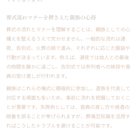
葬儀流れ日程と親族の動きを豆知識解説
実務に役立つ葬式流れマナーと豆知識
葬式流れマナーを押さえた親族の心得
親族が知りたい葬儀やることリスト豆知識
葬式の流れとマナーを理解することは、親族としての心
家族葬における親族の注意点と豆知識
構えを整えるうえで欠かせません。一般的な流れは通
夜、告別式、火葬の順で進み、それぞれに応じた服装や
行動が決まっています。例えば、通夜では故人との最後
の時間を静かに過ごし、告別式では参列者への挨拶や香
典の受け渡しが行われます。
親族はこれらの儀式に積極的に参加し、遺族を代表して
対応する場面も多いため、事前に流れを把握しておくこ
とが重要です。失敗例としては、香典の渡し方や焼香の
順番を誤ることが挙げられますが、葬儀豆知識を活用す
ればこうしたトラブルを避けることが可能です。