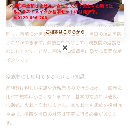
段取りを支え、参列者への対応も行います。
追加料金頂きません。女性に人気！美しいお顔で送
る。ラストメイクが基本セットに付随する。
また、親族は参列者の誘導や香典の受付、返礼品の準備
🆓0120-696-206
など細やかな気配りが求められます。これらの役割を理
ご相談はこちらから
解し、事前に分担を決めておくことで、当日の混乱を防
ぐことができます。葬儀豆知識として、親族間の連携を
密にしておくことが、円滑な葬儀運営に繋がる重要なポ
イントです。
家族葬にも応用できる流れと豆知識
家族葬は親しい家族や近親者のみで行うため、一般葬に
比べて規模は小さくなりますが、基本的な流れは通夜、
告別式、火葬と変わりません。家族葬でも親族の役割は
重要で、準備や当日の対応は丁寧に行う必要がありま
す。