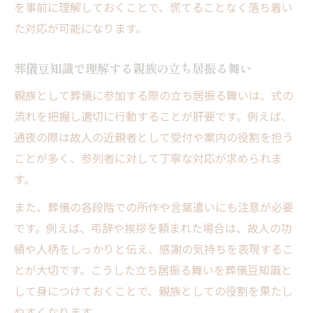
を事前に理解しておくことで、慌てることなく落ち着い
葬儀豆知識で通夜と告別式の違い解説
た対応が可能になります。
親族が迷わない葬儀流れ豆知識の理解
通夜・告別式参加判断の葬儀豆知識
葬儀豆知識で理解する親族の立ち居振る舞い
お通夜と葬式どちらに行くべきか豆知識
親族として葬儀に参加する際の立ち居振る舞いは、式の
葬儀の流れと親族の参列ポイント豆知識
流れを把握し適切に行動することが肝要です。例えば、
葬儀で正しい言葉遣いを身につけるコツ
通夜の際は故人の近親者として受付や案内の役割を担う
葬儀豆知識で学ぶ適切な言葉遣いの例
ことが多く、参列者に対して丁寧な対応が求められま
「大変でしたね」の返答を豆知識で解説
す。
葬儀で「ありがとう」を避ける理由豆知識
また、葬儀の各段階での所作や言葉遣いにも注意が必要
親族としての正しい言葉選びの豆知識
です。例えば、弔辞や挨拶を頼まれた場合は、故人の功
葬儀豆知識とマナーを活かした対応術
績や人柄をしっかりと伝え、感謝の気持ちを表現するこ
大切な葬儀の流れと親族対応の実務ガイド
とが大切です。こうした立ち居振る舞いを葬儀豆知識と
して身につけておくことで、親族としての役割を果たし
葬儀豆知識で押さえる親族の実務対応
やすくなります。