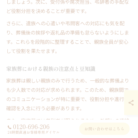
しましょう。次に、受付係や席次担当、弔辞者の手配な
ど役割分担を決めることが重要です。
さらに、遺族への心遣いや弔問客への対応にも気を配
り、葬儀後の挨拶や返礼品の準備も怠らないようにしま
す。これらを段階的に整理することで、親族全員が安心
して役割を果たせます。
家族葬における親族の注意点と豆知識
家族葬は親しい親族のみで行うため、一般的な葬儀より
も少人数での対応が求められます。このため、親族間で
のコミュニケーションが特に重要で、役割分担や進行の
確認を入念に行う必要があります。
また、家族葬では参列者が限られるため、外部との連絡
0120-696-206
お問い合わせはこちら
調整や案内状の作成なども親族が主体的に担うことが多
24時間直通お客様専用ダイヤル