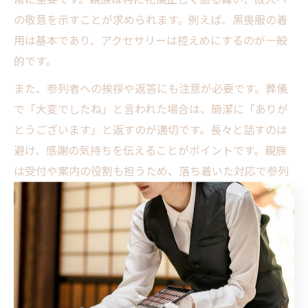
の敬意を示すことが求められます。例えば、黒喪服の着
用は基本であり、アクセサリーは控えめにするのが一般
的です。
また、参列者への挨拶や返答にも注意が必要です。葬儀
で「大変でしたね」と言われた場合は、簡潔に「ありが
とうございます」と返すのが適切です。長々と話すのは
避け、感謝の気持ちを伝えることがポイントです。親族
は受付や案内の役割も担うため、落ち着いた対応で参列
者の気持ちを和らげることが大切です。
葬儀豆知識で知る親族の役割ポイント
親族には喪主や世話役、受付担当など複数の役割があり
ます。喪主は葬儀全体の進行管理や挨拶を担当し、遺族
を代表して儀式を執り行います。世話役は葬儀の準備や