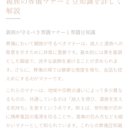
親族の葬儀マナーと豆知識を詳しく
葬儀の儀式手順が一目で分かる基礎知識
解説
葬儀豆知識で押さえる基本的な儀式手順
告別式の流れを葬儀豆知識で分かりやすく
親族が守るべき葬儀マナーと葬儀豆知識
亡くなってからの流れと葬儀豆知識
葬儀において親族が守るべきマナーは、故人と遺族への
葬儀の種類別手順と豆知識のポイント
敬意を示すために非常に重要です。基本的には黒を基調
親族が知っておきたい葬儀流れ日程
とした服装で、派手な装飾を避けることが求められま
親族ならではの葬式流れポイント総まとめ
す。さらに、葬儀の場では静粛な態度を保ち、会話も控
親族目線での葬式流れ豆知識を総整理
えめにするのがマナーです。
葬式流れマナーと親族の実践的対応法
これらのマナーは、地域や宗教の違いによって多少異な
葬儀豆知識で知る親族の役割ポイント
るものの、共通しているのは「故人を偲び、遺族を支え
家族葬にも応用できる流れと豆知識
る気持ち」を表すという点です。例えば、参列者が式中
親族が実践すべき葬式やることリスト
に携帯電話の電源を切ることや、香典の包み方なども細
通夜や告別式の違いを豆知識で把握しよう
かいマナーとして知られています。これらの葬儀豆知識