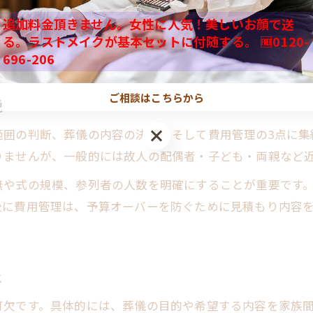
招待範囲の誤解：親族の範囲を明確に
追加料金頂きません。女性に人気！美しいお顔で送
家族の定義が家族葬に与える影響表
見積もり不足：複数社から詳細見積も
る。ラストメイクが基本セットに付随する。 🆓0120-
家族とはどこまで？家族葬の範囲考察
準備期間の短さ：余裕を持った計画を
696-206
一言で語る家族観と葬儀の関係性
家族葬で問われる“家族とは”の意味
ご相談はこちらから
説
家族葬を安心して迎えるための知恵と解説
範囲の判断、葬儀の内容の決定、そして費用管理の3点に集
家族葬 失敗を防ぐチェックポイント一覧
りませんが、一般的には故人の配偶者・子ども・両親など
安心して家族葬を行うための心得
無や式の規模、参列者の人数を明確にすることが重要です
家族葬で後悔しないための知恵袋
後に費用管理は、予算オーバーを防ぐために見積もり内容
八王子市で家族葬を迎える際の注意点
家族葬の不安を解消する相談方法
は
可欠です。具体的には、葬儀の目的や希望する内容を家族