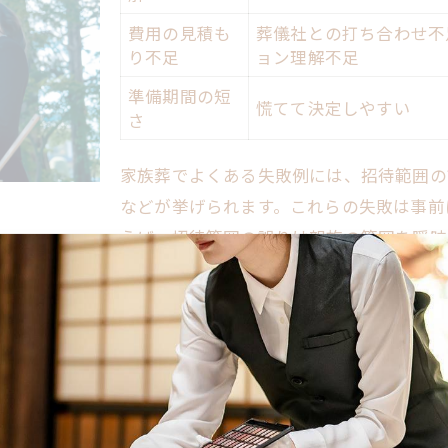
家族葬 失敗を避ける質問と回答まとめ表
費用の見積も
葬儀社との打ち合わせ不
り不足
ョン理解不足
家族葬でよくある疑問の解決ポイント
準備期間の短
実際の家族葬で多い質問とその対策
慌てて決定しやすい
さ
家族葬 失敗経験者が語るQ&A集
八王子市で家族葬に関する質問例
家族葬でよくある失敗例には、招待範囲の
家族葬で後悔しない秘訣と事前準備の工夫
などが挙げられます。これらの失敗は事前
家族葬 失敗しないための準備チェック表
えば、招待範囲の誤りは親族の範囲を曖昧
明確に誰を家族とするかを決めることが重
後悔しない家族葬のための準備術
家族葬の事前相談で得られる安心感
費用の見積もり不足によるトラブルは、葬
スの理解不足が主な原因です。これを防ぐ
トラブル回避に役立つ家族葬準備ポイント
検討することが有効です。準備期間が短い
家族葬で後悔しがちな落とし穴とは
た計画を立てることが失敗回避につながり
哲学的に見る家族とは何かと家族葬の違い
家族葬でよくある失敗例と対策
家族とは何か？哲学的視点と家族葬