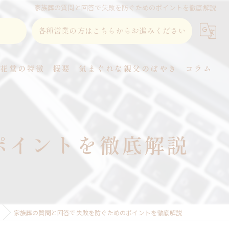
家族葬の質問と回答で失敗を防ぐためのポイントを徹底解説
各種営業の方はこちらからお進みください
東花堂の特徴
概要
気まぐれな親父のぼやき
コラム
直葬
家族葬
ポイントを徹底解説
事前相談
式場
火葬
家族葬の質問と回答で失敗を防ぐためのポイントを徹底解説