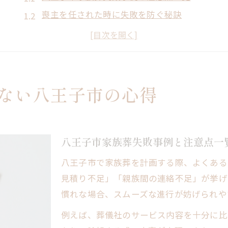
喪主を任された時に失敗を防ぐ秘訣
失敗しがちな家族葬費用計画の落とし穴
八王子市で役立つ家族葬準備チェックリスト
家族葬の流れを理解し失敗を避ける方法
後悔しないための家族葬準備テクニック
ない八王子市の心得
八王子市で家族葬失敗を防ぐ費用比較表
事前見積もりで家族葬失敗を回避するコツ
失敗例から学ぶ家族葬準備のポイント
八王子市家族葬失敗事例と注意点一
公的補助金を活用した家族葬費用節約術
八王子市で家族葬を計画する際、よくある
家族葬でよくある失敗とその対策法
見積り不足」「親族間の連絡不足」が挙げ
八王子市における家族葬失敗例と対策法
慣れな場合、スムーズな進行が妨げられや
八王子家族葬失敗例とその解決策まとめ
例えば、葬儀社のサービス内容を十分に比