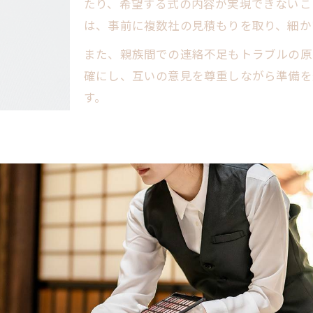
失敗事例から学ぶ家族葬の注意点
たり、希望する式の内容が実現できないこ
家族葬で起こりやすい手配ミスを防ぐ方法
は、事前に複数社の見積もりを取り、細か
八王子市の家族葬で後悔しない選択ポイント
また、親族間での連絡不足もトラブルの原
費用面で失敗しないための見積もり確認術
確にし、互いの意見を尊重しながら準備を
す。
もしもの時に備える八王子家族葬のポイント
八王子市家族葬準備で失敗しない手順一覧
葬祭費補助金の申請手続きと失敗回避策
家族葬10人規模での費用失敗例と対策
役割と責任を正確に理解することが大切です。葬儀の準備
備えて安心！家族葬失敗防止のチェック項目
す。
失敗しやすいタイミングでの準備注意点
、疑問点は早めに相談することが失敗回避のポイントです
家族葬が安心して進む八王子市の準備術
す。
八王子市で安心できる家族葬準備の流れ
も重要です。地域の葬儀慣習や必要な手続きについて事前
失敗しないための家族葬役割分担表