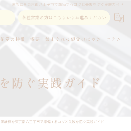
家族葬を東京都八王子市で準備するコツと失敗を防ぐ実践ガイド
各種営業の方はこちらからお進みください
東花堂の特徴
概要
気まぐれな親父のぼやき
コラム
直葬
家族葬
を防ぐ実践ガイド
事前相談
式場
火葬
家族葬を東京都八王子市で準備するコツと失敗を防ぐ実践ガイド