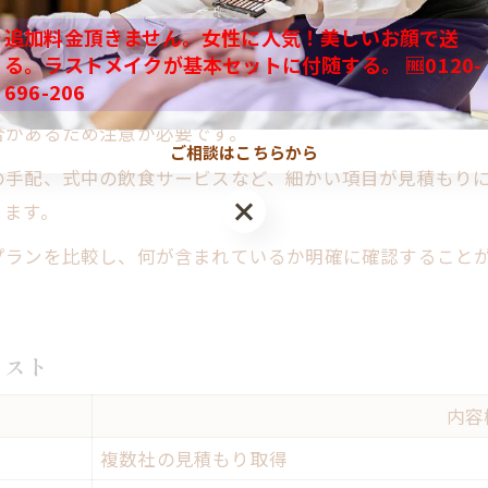
家族葬準備で不安を解消する実践アドバイス
追加料金頂きません。女性に人気！美しいお顔で送
家族葬の進行で失敗しない段取り術
穴
る。ラストメイクが基本セットに付随する。 🆓0120-
八王子家族葬でよくある失敗を避ける工夫
696-206
、見積もりの内容を十分に理解せずに契約することです。
よくある家族葬失敗を防ぐ秘訣を大公開
合があるため注意が必要です。
ご相談はこちらから
家族葬失敗防止のための費用比較一覧
の手配、式中の飲食サービスなど、細かい項目が見積もり
八王子市で選ばれる家族葬の準備術
ります。
家族葬で失敗しないための注意ポイント
プランを比較し、何が含まれているか明確に確認すること
後悔しない家族葬のための事前準備法
失敗例から導く八王子家族葬のコツ
リスト
内容
複数社の見積もり取得