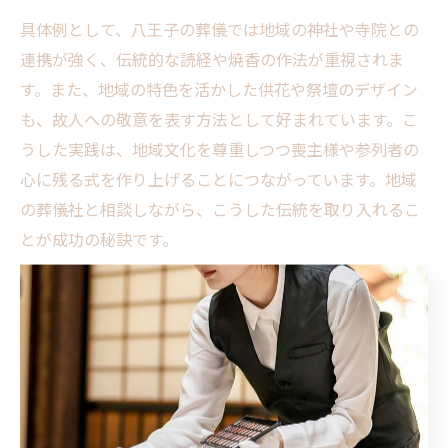
具体例として、八王子の葬儀では地域の神社や寺院との
連携が強く、伝統的な読経や焼香の作法が重視されま
す。また、地域の特色を活かした供花や祭壇のデザイン
も、故人への敬意を表す方法として好まれています。こ
うした実践は、地域文化を尊重しつつ喪主様や参列者の
心に残る式を作り上げることにつながっています。地域
の葬儀社と相談しながら、こうした伝統を取り入れるこ
とが成功の秘訣です。
地域文化を活かした印象的な儀式の工夫
八王子市の葬儀で印象的な儀式を行うには、地域文化の
特徴を活かす工夫が欠かせません。たとえば、地域の風
習に基づく特有の言葉遣いや進行順序を尊重すること
で、参列者に安心感を与えます。これにより、故人を偲