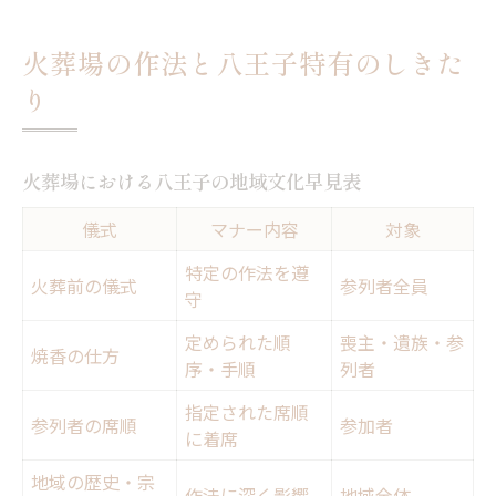
火葬場の作法と八王子特有のしきた
り
火葬場における八王子の地域文化早見表
儀式
マナー内容
対象
特定の作法を遵
火葬前の儀式
参列者全員
守
定められた順
喪主・遺族・参
焼香の仕方
序・手順
列者
指定された席順
参列者の席順
参加者
に着席
地域の歴史・宗
作法に深く影響
地域全体