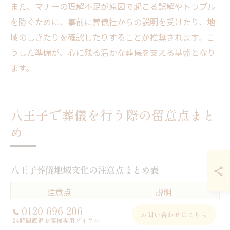
また、マナーの理解不足が原因で起こる誤解やトラブル
を防ぐために、事前に葬儀社からの説明を受けたり、地
域のしきたりを確認したりすることが推奨されます。こ
うした準備が、心に残る温かな葬儀を支える基盤となり
ます。
八王子で葬儀を行う際の留意点まと
め
八王子葬儀地域文化の注意点まとめ表
注意点
説明
0120-696-206
宗教的儀式や供養方法
地域特有の儀式を尊重する
お問い合わせはこちら
24時間直通お客様専用ダイヤル