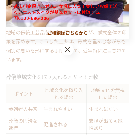
ぶ場が一層厳かで温かいものになります。
追加料金頂きません。女性に人気！美しいお顔で送
る。ラストメイクが基本セットに付随する。
また、地域の自然や季節感を取り入れた演出も効果的で
🆓0120-696-206
す。八王子の豊かな自然環境を反映した花材の選定や、
地域の伝統工芸品を祭壇に用いることが、儀式全体の印
ご相談はこちらから
象を深めます。こうした工夫は、形式を重んじながらも
個別の思いを形にする手段として、近年特に注目されて
います。
葬儀地域文化を取り入れるメリット比較
地域文化を取り入
地域文化を無視
ポイント
れる場合
した場合
参列者の共感
生まれやすい
生まれにくい
葬儀の円滑な
支障が出る可能
促進される
進行
性あり