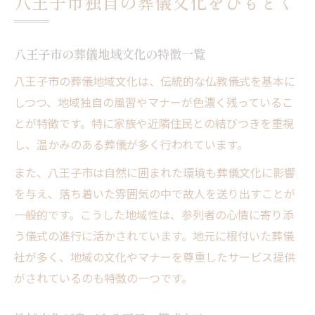
八王子市独自の葬儀文化をひもとく
地域文化形成に影響した八王子の歴史
葬儀地域文化の成り立ちを知るポイント
八王子市の葬儀地域文化の特徴一覧
なぜ八王子で独自の葬送様式が生まれたか
八王子市の葬儀地域文化は、伝統的な仏教儀式を基本に
八王子の人々が守る葬儀地域文化の原点
しつつ、地域独自の風習やマナーが色濃く残っているこ
地域文化を支える八王子の風習比較表
とが特徴です。特に家族や近隣住民との結びつきを重視
心に残る儀式を実現する地域性のポイント
し、温かみのある葬儀が多く行われています。
八王子で心に残る葬儀地域文化の実践例
また、八王子市は自然に囲まれた環境も葬儀文化に影響
地域文化を活かした印象的な儀式の工夫
を与え、落ち着いた雰囲気の中で故人を送り出すことが
葬儀地域文化を取り入れるメリット比較
一般的です。こうした地域性は、参列者の心情に寄り添
八王子ならではの葬儀演出アイデア集
う儀式の進行に活かされています。地元に根付いた葬儀
喪主が意識したい地域文化の配慮点
社が多く、地域の文化やマナーを尊重したサービス提供
火葬場の作法と八王子特有のしきたり
がされているのも特徴の一つです。
火葬場における八王子の地域文化早見表