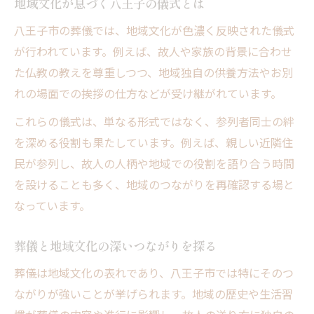
地域文化が息づく八王子の儀式とは
八王子の火葬場作法と葬儀地域文化の違い
八王子市の葬儀では、地域文化が色濃く反映された儀式
振り返ってはいけない理由と地域文化
が行われています。例えば、故人や家族の背景に合わせ
八王子流の火葬場マナーを知るコツ
た仏教の教えを尊重しつつ、地域独自の供養方法やお別
火葬場のしきたり比較で学ぶ地域性
れの場面での挨拶の仕方などが受け継がれています。
安心のために知りたい葬儀地域文化の基本
これらの儀式は、単なる形式ではなく、参列者同士の絆
八王子の葬儀地域文化基本ポイント一覧
を深める役割も果たしています。例えば、親しい近隣住
初めてでも安心な地域文化の基礎知識
民が参列し、故人の人柄や地域での役割を語り合う時間
葬儀地域文化の疑問解決Q&A
を設けることも多く、地域のつながりを再確認する場と
八王子の地域文化を押さえた葬儀準備術
なっています。
地域文化を意識した安心のマナー解説
葬儀と地域文化の深いつながりを探る
八王子で葬儀を行う際の留意点まとめ
八王子葬儀地域文化の注意点まとめ表
葬儀は地域文化の表れであり、八王子市では特にそのつ
ながりが強いことが挙げられます。地域の歴史や生活習
葬儀地域文化を踏まえた段取りの流れ