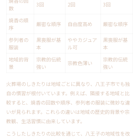
焼香の回
3回
2回
3回
数
焼香の順
厳密な順序
自由度高め
厳密な順序
序
参列者の
黒喪服が基
ややカジュア
黒喪服が基
服装
本
ル可
本
地域的背
宗教的伝統
宗教的伝統
宗教色薄い
景
強い
強い
火葬場のしきたりは地域ごとに異なり、八王子市でも独
自の慣習が根付いています。例えば、隣接する地域と比
較すると、焼香の回数や順序、参列者の服装に微妙な違
いが見られます。これらの違いは地域の歴史的背景や宗
教観、生活習慣に由来しています。
こうしたしきたりの比較を通じて、八王子の地域性を改