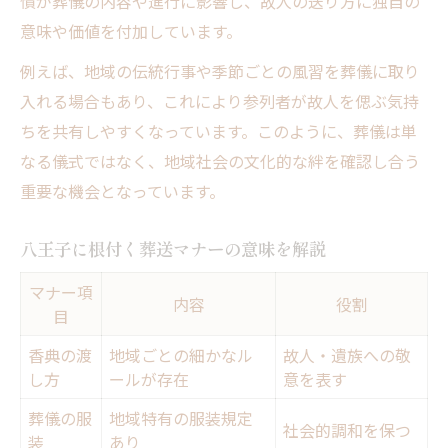
慣が葬儀の内容や進行に影響し、故人の送り方に独自の
八王子で安心して葬儀を進めるコツ
意味や価値を付加しています。
地域文化に配慮した参列時のマナー
例えば、地域の伝統行事や季節ごとの風習を葬儀に取り
八王子の葬儀地域文化でよくある質問
入れる場合もあり、これにより参列者が故人を偲ぶ気持
ちを共有しやすくなっています。このように、葬儀は単
なる儀式ではなく、地域社会の文化的な絆を確認し合う
重要な機会となっています。
八王子に根付く葬送マナーの意味を解説
マナー項
内容
役割
目
香典の渡
地域ごとの細かなル
故人・遺族への敬
し方
ールが存在
意を表す
葬儀の服
地域特有の服装規定
社会的調和を保つ
装
あり