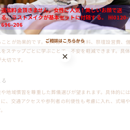
列者の範囲を事前に共有するとよいでしょう。結局、心構
形式ごとの葬儀流れと費用の違いを知る
追加料金頂きません。女性に人気！美しいお顔で送
自分たちに最適な葬儀規模の見極め方
る。ラストメイクが基本セットに付随する。 🆓0120-
後悔しない葬儀のための事前準備とは
696-206
つけ方
事前相談で安心できる葬儀準備の進め方
ご相談はこちらから
必要書類や手続きの確認ポイントまとめ
ることが効果的です。例えば、式場使用料、祭壇設営費、
れをステップごとに学ぶことで、不安を軽減できます。具
葬儀に備えるべき費用と準備リスト解説
が大切です。
葬儀後も困らないための事前情報収集法
家族に伝えるべき葬儀の希望と注意点
える
後悔しない葬儀のためのタイムスケジュール
景や地域慣習を尊重した葬儀選びが望まれます。具体的に
安心して任せる葬儀社選びのポイント
らに、交通アクセスや参列者の利便性も考慮に入れ、式場
信頼できる葬儀社を選ぶ際のチェック項目
す。
葬儀社のサービス内容と費用の見極め方
口コミや評判を活かす葬儀社選びのコツ