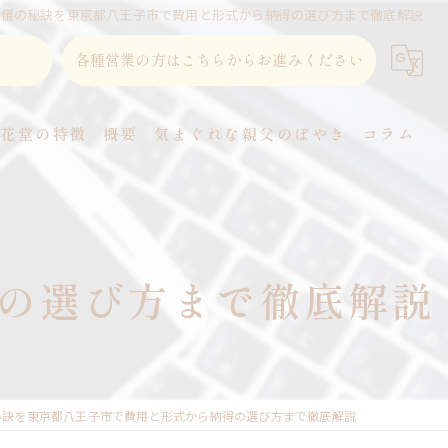
葬儀の秘訣を東京都八王子市で費用と形式から納得の選び方まで徹底解説
各種営業の方はこちらからお進みください
東花堂の特徴
概要
気まぐれな親父のぼやき
コラム
直葬
家族葬
の選び方まで徹底解説
事前相談
式場
火葬
秘訣を東京都八王子市で費用と形式から納得の選び方まで徹底解説