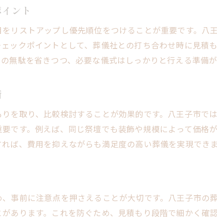
予算内で理想を叶える葬儀実現のポイント
ポイント
八王子市で安心できる葬儀準備の流れ解説
目をリストアップし優先順位をつけることが重要です。八
地域事情に合わせた葬儀のアドバイス集
チェックポイントとして、葬儀社との打ち合わせ時に見積
大切な人を送る葬儀で後悔しないために
用の無駄を省きつつ、必要な儀式はしっかりと行える準備が
術
もりを取り、比較検討することが効果的です。八王子市で
重要です。例えば、同じ祭壇でも装飾や規模によって価格
すれば、費用を抑えながらも満足度の高い葬儀を実現でき
め、事前に注意点を押さえることが大切です。八王子市の
とがあります。これを防ぐため、見積もり段階で細かく確