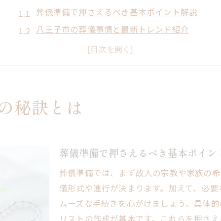
葬儀準備で押さえるべき基本ポイント解説
八王子市の葬儀事情と最新トレンド紹介
葬儀を成功させるための心構えと秘訣
費用や手順に強くなる葬儀知識の身につけ方
地域事情を踏まえた葬儀の選び方を考える
家族が納得できる葬儀実現への第一歩
の秘訣とは
費用を抑える葬儀準備の知恵を伝授
葬儀費用の内訳を理解し賢く節約する方法
無駄を省く葬儀準備のコツとチェックポイント
葬儀準備で押さえるべき基本ポイン
費用を抑えた葬儀を実現する見積もり術
葬儀準備では、まず故人の宗教や家族の希
予期せぬ出費を防ぐ葬儀費用の注意点
儀形式や進行が決まります。加えて、必要
葬儀費用節約と満足度を両立する工夫
ムーズな手続きを心がけましょう。具体的
リストの作成が基本です。これらを押さえ
安心できる葬儀費用対策の実践例を紹介