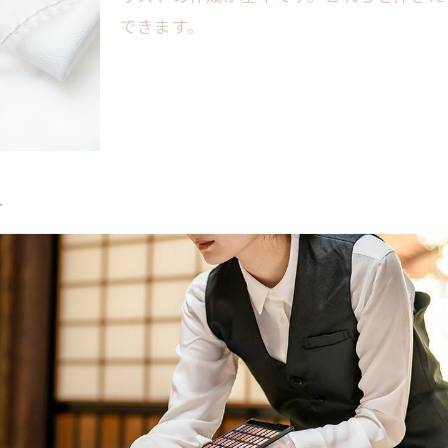
できます。
家族の意向を形にする葬儀選びの極意
家族の希望を反映した葬儀形式の選び方
家族葬や直葬の特徴と最適な選択ポイント
親族間の意見調整を円滑にする葬儀準備法
葬儀で後悔しないための合意形成のコツ
介
家族の心に寄り添う葬儀内容の工夫
感謝が伝わる葬儀演出のポイントを解説
増加傾向にあります。これは費用面の負担軽減や故人の意
形式や規模ごとの葬儀メリットを比較
自由度の高いプランを提供する葬儀社が増えているのが特徴
能です。
家族葬と一般葬のメリット・デメリット比較
小規模葬儀の特徴と家族に適した選び方
参列人数別にみる葬儀の費用と特徴
直葬のメリットと注意すべきポイント
し合いが不可欠です。理由は、故人の意志と家族の意向を