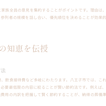
アフターサポートが充実した葬儀社の特徴
に家族全員の意見を集約することがポイントです。理由は
葬儀社との事前打合せで確認すべき事項
、参列者の規模を話し合い、優先順位を決めることが効果
後悔しないための葬儀社比較ポイント
葬儀後の手続きと遺骨の供養方法ガイド
葬儀後に必要な各種手続き一覧と流れ
遺骨の供養方法と選択肢を分かりやすく解説
の知恵を伝授
費用を抑えた遺骨供養のポイントを伝授
葬儀後のトラブル防止策と注意点まとめ
家族に合った供養方法の選び方と工夫
方法
アフターケアも大切な葬儀後のサポート情報
費、飲食接待費など多岐にわたります。八王子市では、こ
八王子市で納得できる葬儀実現のヒント
、必要最低限の内容に絞ることが賢い節約法です。例えば
八王子市で満足度の高い葬儀の進め方提案
儀費用の内訳を把握して賢く節約することが、納得の葬儀
家族が納得できる葬儀選びの秘訣総まとめ