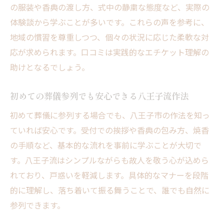
の服装や香典の渡し方、式中の静粛な態度など、実際の
地域独自のしきたりを守る八王子葬儀のコ
体験談から学ぶことが多いです。これらの声を参考に、
ツ
地域の慣習を尊重しつつ、個々の状況に応じた柔軟な対
葬儀社が伝える八王子市の作法とエチケッ
応が求められます。口コミは実践的なエチケット理解の
ト
助けとなるでしょう。
八王子市の口コミで多い葬儀作法の疑問と
回答
初めての葬儀参列でも安心できる八王子流作法
八王子市で役立つ実践的な葬儀マナー集
初めて葬儀に参列する場合でも、八王子市の作法を知っ
安心して実践できる八王子葬儀の重要な作
ていれば安心です。受付での挨拶や香典の包み方、焼香
法
の手順など、基本的な流れを事前に学ぶことが大切で
現代の八王子葬儀における新しい常識
す。八王子流はシンプルながらも故人を敬う心が込めら
れており、戸惑いを軽減します。具体的なマナーを段階
八王子市葬儀の新常識と現代マナーの変化
的に理解し、落ち着いて振る舞うことで、誰でも自然に
今どきの八王子葬儀で主流となる作法とは
参列できます。
口コミでわかる八王子市現代葬儀のポイン