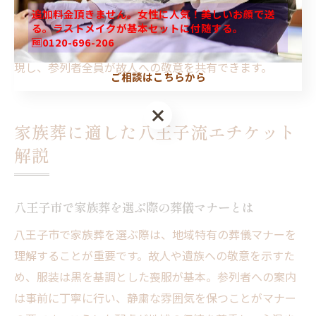
理解して動くことが大切です。加えて、地域特有のしき
追加料金頂きません。女性に人気！美しいお顔で送
たりを尊重することが、遺族の安心感につながります。
る。ラストメイクが基本セットに付随する。
🆓0120-696-206
これらのポイントを押さえることで、心に残る葬儀が実
現し、参列者全員が故人への敬意を共有できます。
ご相談はこちらから
家族葬に適した八王子流エチケット
解説
八王子市で家族葬を選ぶ際の葬儀マナーとは
八王子市で家族葬を選ぶ際は、地域特有の葬儀マナーを
理解することが重要です。故人や遺族への敬意を示すた
め、服装は黒を基調とした喪服が基本。参列者への案内
は事前に丁寧に行い、静粛な雰囲気を保つことがマナー