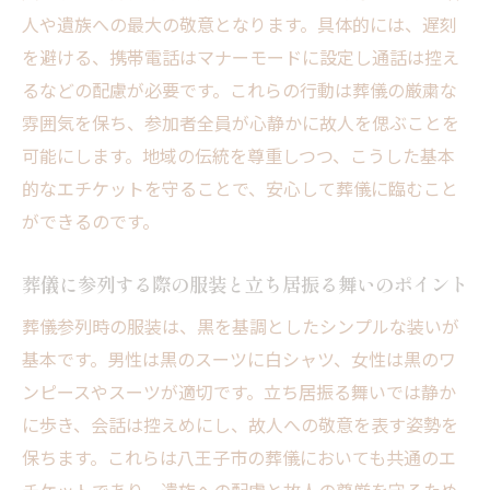
舞い
人や遺族への最大の敬意となります。具体的には、遅刻
安心して参列できる八王子市の葬儀心得
を避ける、携帯電話はマナーモードに設定し通話は控え
故人へ敬意を示す八王子の葬儀マナー
るなどの配慮が必要です。これらの行動は葬儀の厳粛な
雰囲気を保ち、参加者全員が心静かに故人を偲ぶことを
八王子市の葬儀で大切な敬意の表し方を解
可能にします。地域の伝統を尊重しつつ、こうした基本
説
的なエチケットを守ることで、安心して葬儀に臨むこと
葬儀での挨拶や言葉選びに込める八王子流
ができるのです。
マナー
八王子市の口コミで学ぶ故人への思いやり
葬儀に参列する際の服装と立ち居振る舞いのポイント
作法
葬儀参列時の服装は、黒を基調としたシンプルな装いが
香典や供物の渡し方と葬儀エチケットの基
基本です。男性は黒のスーツに白シャツ、女性は黒のワ
本
ンピースやスーツが適切です。立ち居振る舞いでは静か
八王子葬儀社の視点で見る故人への敬意の
に歩き、会話は控えめにし、故人への敬意を表す姿勢を
伝え方
保ちます。これらは八王子市の葬儀においても共通のエ
安心して故人を偲べる八王子の葬儀マナー