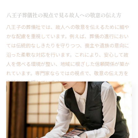
八王子葬儀社の視点で見る故人への敬意の伝え方
八王子の葬儀社では、故人への敬意を伝えるために細や
かな配慮を重視しています。例えば、葬儀の進行におい
ては伝統的なしきたりを守りつつ、喪主や遺族の意向に
沿った柔軟な対応を行います。これにより、安心して故
人を偲べる環境が整い、地域に根ざした信頼関係が築か
れています。専門家ならではの視点で、敬意の伝え方を
実践的に支援しています。
安心して故人を偲べる八王子の葬儀マナー
八王子市の葬儀マナーは、故人を安心して偲ぶための基
本として、服装・言葉遣い・行動の調和が求められま
す。例えば、参列者は静かな態度を保ち、葬儀の流れを