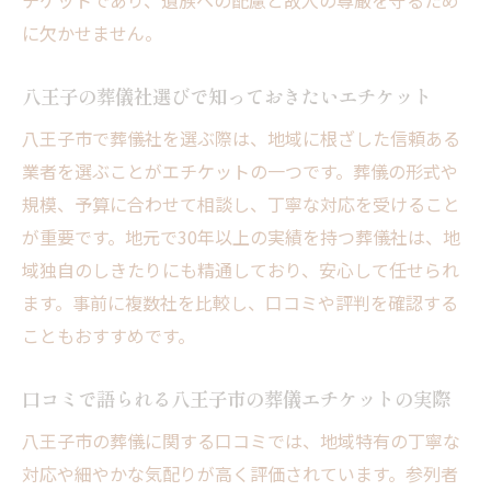
チケットであり、遺族への配慮と故人の尊厳を守るため
家族葬に適した八王子流エチケット解説
に欠かせません。
八王子市で家族葬を選ぶ際の葬儀マナーと
は
八王子の葬儀社選びで知っておきたいエチケット
少人数葬儀に最適な八王子のエチケット実
八王子市で葬儀社を選ぶ際は、地域に根ざした信頼ある
践例
業者を選ぶことがエチケットの一つです。葬儀の形式や
八王子家族葬で気を付けたい配慮とマナー
規模、予算に合わせて相談し、丁寧な対応を受けること
が重要です。地元で30年以上の実績を持つ葬儀社は、地
口コミで分かる八王子市家族葬のエチケッ
域独自のしきたりにも精通しており、安心して任せられ
ト事情
ます。事前に複数社を比較し、口コミや評判を確認する
八王子市で安心できる家族葬の作法と心得
こともおすすめです。
家族葬専門葬儀社が語る八王子流エチケッ
ト
口コミで語られる八王子市の葬儀エチケットの実際
八王子市の葬儀で重視される作法とは
八王子市の葬儀に関する口コミでは、地域特有の丁寧な
八王子市葬儀における大切な作法と行動指
対応や細やかな気配りが高く評価されています。参列者
針