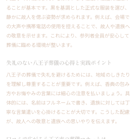
説
ることが基本です。黒を基調とした正式な服装を選び、
家族葬や小規模葬儀の準備方法と八王子事
静かに故人を偲ぶ姿勢が求められます。例えば、会場で
情
の大声や携帯電話の使用を控えることで、故人や遺族へ
八王子市で不安解消できる葬儀準備ガイド
の敬意を示せます。これにより、参列者全員が安心して
八王子で後悔しない葬儀エチケット実践法
葬儀に臨める環境が整います。
八王子市で後悔しないための葬儀エチケッ
失礼のない八王子葬儀の心得と実践ポイント
ト実践
口コミを参考にした八王子葬儀のマナー向
八王子の葬儀で失礼を避けるためには、地域のしきたり
上法
を理解し尊重することが重要です。例えば、香典の包み
方やお悔やみの言葉には細心の注意を払いましょう。具
安心して葬儀を終えるための八王子流ポイ
体的には、名前はフルネームで書き、遺族に対しては丁
ント
寧な言葉遣いを心掛けることが大切です。こうした配慮
八王子市の家族葬で心残りを防ぐ実践マナ
が、故人への敬意と遺族への思いやりを伝えます。
ー
葬儀社視点でみる八王子市のエチケット徹
口コミで広がる八王子市の葬儀マナーとは