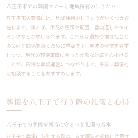
ト
八王子市での葬儀マナーと地域特有のしきたり
オンラインや小規模化が進む八王子葬儀事
八王子市の葬儀には、地域独特のしきたりがいくつか存
情
在します。例えば、供花の種類や配置、香典返しのタイ
八王子市で増える家族葬の最新エチケット
ミングなどが挙げられます。これらは遺族や地域社会と
現代ならではの八王子葬儀マナーを徹底解
の良好な関係を築くために重要です。地域の習慣を尊重
説
しつつ、現代の葬儀事情に合った柔軟な対応を心掛ける
安心して葬儀準備を進めるための八王子ガイド
ことが、円滑な葬儀運営につながります。事前に葬儀社
八王子市で安心して葬儀準備を始めるため
に相談することをおすすめします。
に
葬儀社選びや費用相談で役立つ八王子の知
葬儀を八王子で行う際の礼儀と心得
識
八王子市の口コミで見極める安心の葬儀準
備
八王子での葬儀参列時に守るべき礼儀の基本
葬儀費用や補助金のポイントを八王子で解
八王子で葬儀に参列する際は、まず服装や態度に注意す