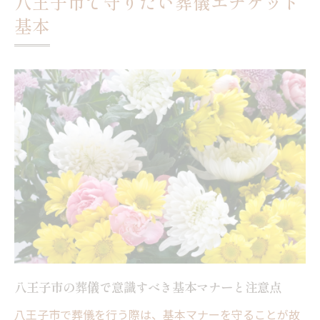
八王子市で守りたい葬儀エチケット
口コミで語られる八王子市の葬儀エチケッ
基本
トの実際
初めての葬儀参列でも安心できる八王子流
作法
八王子市での葬儀マナーと地域特有のしき
たり
葬儀を八王子で行う際の礼儀と心得
八王子での葬儀参列時に守るべき礼儀の基
本
失礼のない八王子葬儀の心得と実践ポイン
ト
口コミで広がる八王子市の葬儀マナーとは
八王子の葬儀社選びに役立つ礼儀の知識
八王子市の葬儀で意識すべき基本マナーと注意点
八王子市の葬儀で気を付けたい挨拶や振る
八王子市で葬儀を行う際は、基本マナーを守ることが故